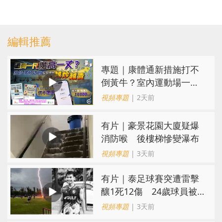
編輯推薦
專題｜康體通新措施打不
倒黃牛？室內運動場一場
難求越炒越貴
視頻專題
| 2天前
有片｜豪景花園大廈疑爆
消防喉 後樓梯慘變瀑布
視頻專題
| 3天前
有片｜泰足球賽突遭雷擊
釀1死12傷 24歲球員被
閃電劈中亡
視頻專題
| 3天前