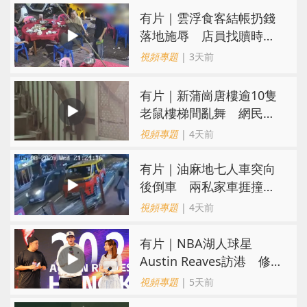
​有片｜雲浮食客結帳扔錢
落地施辱 店員找贖時還
施彼身獲老闆肯定
視頻專題
| 3天前
有片｜新蒲崗唐樓逾10隻
老鼠樓梯間亂舞 網民嚇
親：每次經過都要好大勇
視頻專題
| 4天前
氣
有片｜油麻地七人車突向
後倒車 兩私家車捱撞
司機不顧而去
視頻專題
| 4天前
有片｜NBA湖人球星
Austin Reaves訪港 修
頓與青少年交流球技
視頻專題
| 5天前