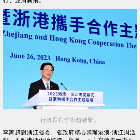
行、並肩騰飛。
行政長官李家超致辭。
李家超對浙江省委、省政府精心籌辦港澳·浙江周活
動，推動港浙兩地經濟、貿易、人文交流表示衷心