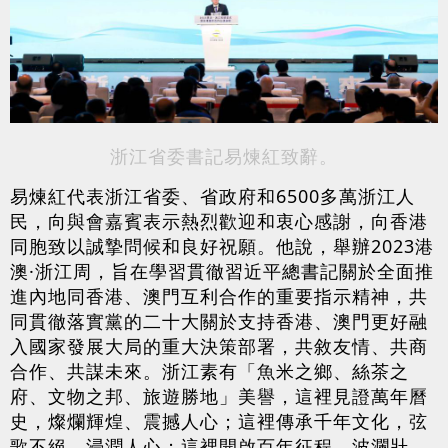
浙江省委書記易煉紅致辭。
易煉紅代表浙江省委、省政府和6500多萬浙江人
民，向與會嘉賓表示熱烈歡迎和衷心感謝，向香港
同胞致以誠摯問候和良好祝願。他說，舉辦2023港
澳·浙江周，旨在學習貫徹習近平總書記關於全面推
進內地同香港、澳門互利合作的重要指示精神，共
同貫徹落實黨的二十大關於支持香港、澳門更好融
入國家發展大局的重大決策部署，共敘友情、共商
合作、共謀未來。浙江素有「魚米之鄉、絲茶之
府、文物之邦、旅遊勝地」美譽，這裡見證萬年曆
史，燦爛輝煌、震撼人心；這裡傳承千年文化，弦
歌不絕、浸潤人心；這裡開啟百年征程，波瀾壯