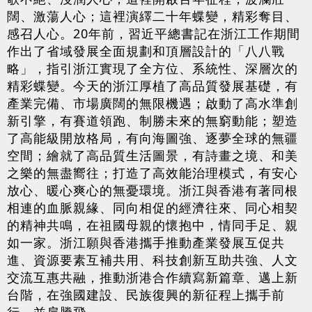
闊、激蕩人心；這裡演繹二十年蝶變，精彩奪目、
感召人心。20年前，習近平總書記在浙江工作期間
作出了省域發展全面規劃和頂層設計的「八八戰
略」，指引浙江實現了全方位、系統性、深層次的
精彩蝶變。今天的浙江厚植了高品質發展基礎，有
產業完備、市場廣闊的無限機遇；啟動了高水準創
新引擎，有賽道領跑、制勝未來的無窮動能；塑造
了高能級開放格局，有向海圖強、逐夢全球的無疆
空間；繪就了高品質生活圖景，有詩畫之境、和美
之樂的無盡嚮往；打造了高效能治理模式，有安心
放心、暖心爽心的無憂環境。浙江與香港有著同根
相連的血脈親緣、同向相促的經濟往來、同心相契
的精神共鳴，在祖國母親的懷抱中，情同手足、親
如一家。浙江願與香港攜手推動產業發展互促共
進、資源要素互補共用、科技創新互助共強、人文
交流互惠共融，推動浙港合作續寫新篇章、邁上新
台階，在強國建設、民族復興的新征程上攜手前