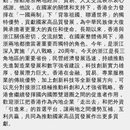
感謝。他說，在國家的關懷和支持下，香港全力發
揮在「一國兩制」下「背靠祖國、聯通世界」的獨
特優勢，貢獻國家高品質發展，為中華民族偉大復
興承擔著更重大的責任和使命。長期以來，香港與
浙江關係密切，交流頻繁。在國家整體佈局下，港
浙兩地都擔當著重要而獨特的角色。今年，是浙江
深入實施「八八戰略」20周年。今天的浙江是長三
角地區的重要省份，民營經濟發展迅速，持續推動
先進製造業發展和數字強省建設，科技創新實力雄
厚，發展潛力巨大。香港在金融、貿易、專業服務
業的傳統優勢，加上創新科技等全新發展方向，可
以充分對接浙江積極推動科創和人才強省戰略。香
港會繼續發揮國內國際雙迴圈之間的促進者作用，
歡迎浙江把香港作為內地企業「走出去」和把外資
「引進來」的首選平台，讓兩地之間優勢互補、互
利共贏，共同為推動國家高品質發展作出更多貢
獻。