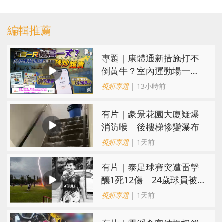
編輯推薦
專題｜康體通新措施打不
倒黃牛？室內運動場一場
難求越炒越貴
視頻專題
| 13小時前
有片｜豪景花園大廈疑爆
消防喉 後樓梯慘變瀑布
視頻專題
| 1天前
有片｜泰足球賽突遭雷擊
釀1死12傷 24歲球員被
閃電劈中亡
視頻專題
| 1天前