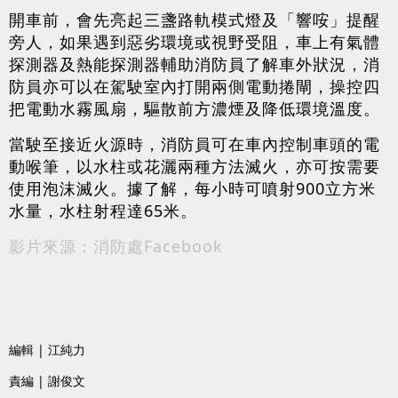
開車前，會先亮起三盞路軌模式燈及「響咹」提醒
旁人，如果遇到惡劣環境或視野受阻，車上有氣體
探測器及熱能探測器輔助消防員了解車外狀況，消
防員亦可以在駕駛室內打開兩側電動捲閘，操控四
把電動水霧風扇，驅散前方濃煙及降低環境溫度。
當駛至接近火源時，消防員可在車內控制車頭的電
動喉筆，以水柱或花灑兩種方法滅火，亦可按需要
使用泡沫滅火。據了解，每小時可噴射900立方米
水量，水柱射程達65米。
影片來源：消防處Facebook
編輯 | 江純力
責編 | 謝俊文