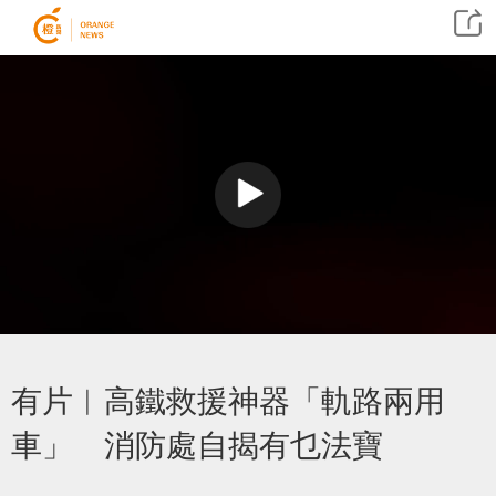
有片︱高鐵救援神器「軌路兩用
車」 消防處自揭有乜法寶