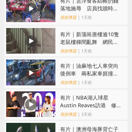
​有片｜雲浮食客結帳扔錢
落地施辱 店員找贖時還
施彼身獲老闆肯定
視頻專題
| 1天前
有片｜新蒲崗唐樓逾10隻
老鼠樓梯間亂舞 網民嚇
親：每次經過都要好大勇
視頻專題
| 1天前
氣
有片｜油麻地七人車突向
後倒車 兩私家車捱撞
司機不顧而去
視頻專題
| 1天前
有片｜NBA湖人球星
Austin Reaves訪港 修
頓與青少年交流球技
視頻專題
| 3天前
有片｜澳洲母海豚背亡子