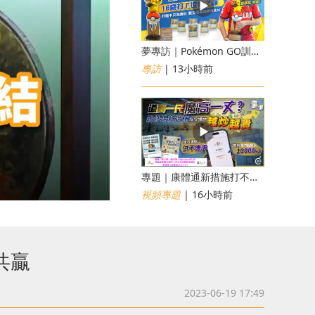
夢專訪｜Pokémon GO訓練員「蝦皮」16歲打上世界第一！戰友成最強後盾
專訪
| 13小時前
專題｜康體通新措施打不倒黃牛？室內運動場一場難求越炒越貴
視頻專題
| 16小時前
共贏
2023-06-19 17:49