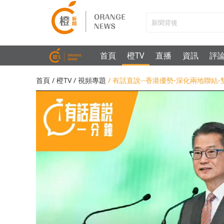
首頁
橙TV
直播
資訊
評
首頁
/
橙TV
/
視頻專題
/ 有話直說--香港優勢-深化兩地聯結