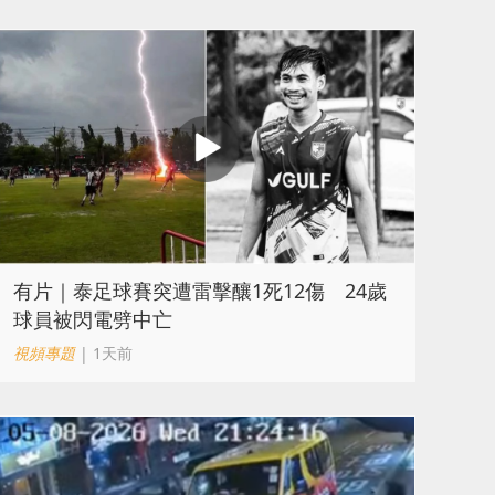
有片｜泰足球賽突遭雷擊釀1死12傷 24歲
球員被閃電劈中亡
視頻專題
| 1天前