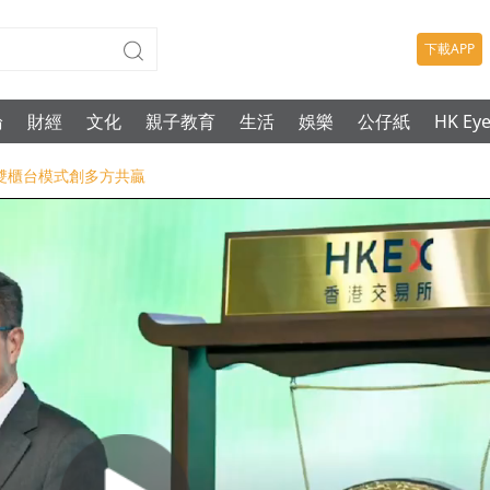
下載APP
論
財經
文化
親子教育
生活
娛樂
公仔紙
HK Ey
-雙櫃台模式創多方共贏