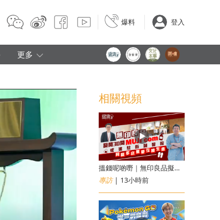
爆料
登入
e
更多
相關視頻
搵錢呢啲嘢｜無印良品擬開30間「MUJI com」 或進駐街舖醫院 同區多店無憂互搶生意
專訪
| 13小時前