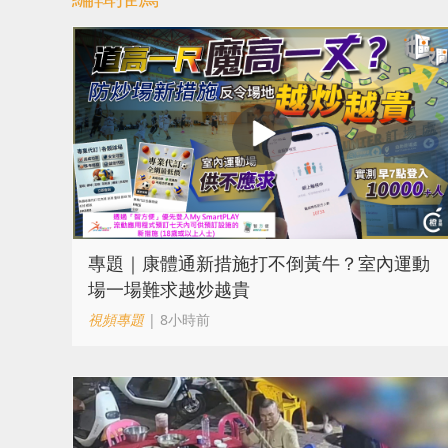
專題｜康體通新措施打不倒黃牛？室內運動
場一場難求越炒越貴
視頻專題
| 8小時前