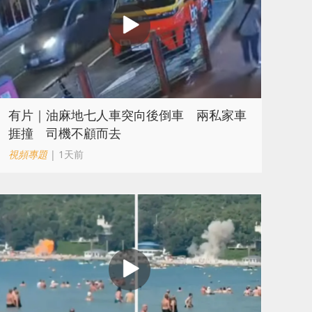
有片｜油麻地七人車突向後倒車 兩私家車
捱撞 司機不顧而去
視頻專題
| 1天前