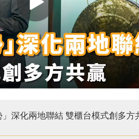
勢」深化兩地聯結 雙櫃台模式創多方