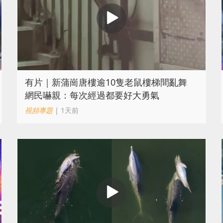
有片｜新蒲崗唐樓逾10隻老鼠樓梯間亂舞
網民嚇親：每次經過都要好大勇氣
視頻專題
| 1天前