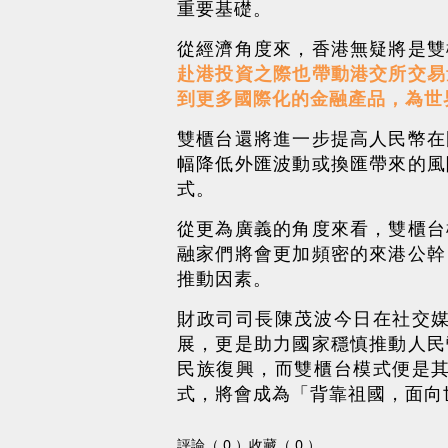
重要基礎。
從經濟角度來，香港無疑將是雙
赴港投資之際也帶動港交所交易
到更多國際化的金融產品，為世
雙櫃台還將進一步提高人民幣在
幅降低外匯波動或換匯帶來的風
式。
從更為廣義的角度來看，雙櫃台
融家們將會更加頻密的來港公幹
推動因素。
財政司司長陳茂波今日在社交
展，更是助力國家穩慎推動人民
民族復興，而雙櫃台模式便是
式，將會成為「背靠祖國，面向
評論（ 0 ）
收藏（ 0 ）