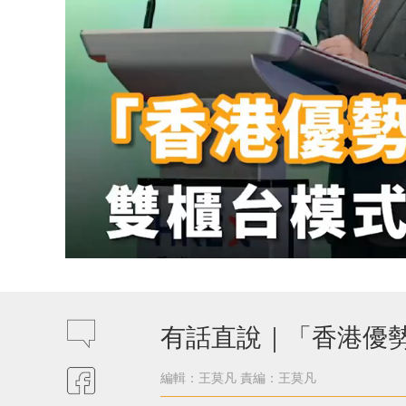
有話直說｜「香港優
編輯：王莫凡
責編：王莫凡