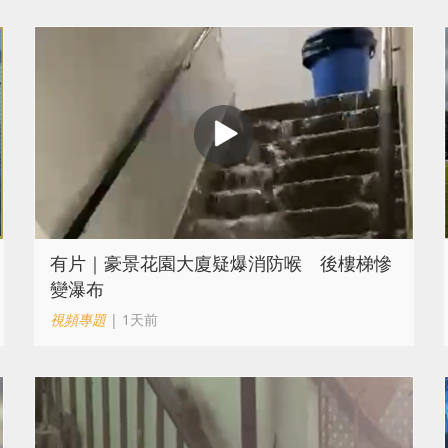
有片｜豪景花園大廈疑爆消防喉 後樓梯慘
變瀑布
視頻專題
| 1天前