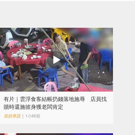
​有片｜雲浮食客結帳扔錢落地施辱 店員找
贖時還施彼身獲老闆肯定
視頻專題
| 1小時前