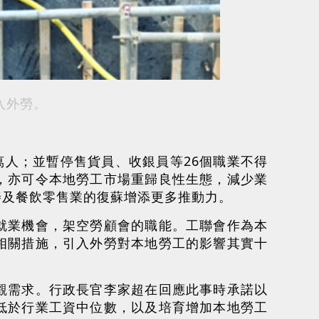
入外勞。
萬人；並暫停售貨員、收銀員等26個職業不得
，亦可令本地勞工市場重歸良性生態，減少業
善及餐飲零售業的復蘇增添更多推動力。
就業機會，架空勞顧會的職能。工聯會作為本
相關措施，引入外勞對本地勞工的影響其實十
觀需求。行政長官李家超在回應此事時承諾以
低於行業工資中位數，以及培育增加本地勞工