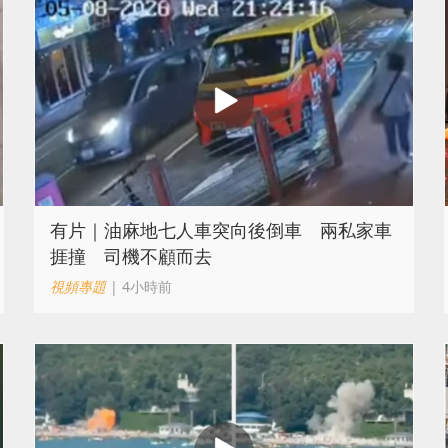
有片｜油麻地七人車突向後倒車 兩私家車
捱撞 司機不顧而去
視頻專題
| 4小時前