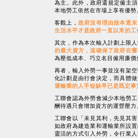
為主。此外，政府還規定僱主須
本地勞工依然在市場上享有優勢
客觀上，
政府沒有理由捨本逐末
生活水平才是政府一直以來的工
其次，作為本次輸入計劃上限人
的最大資方，這確保了政府在審
為壓低成本、巧立名目僱用廉價
再者，輸入外勞一事並沒有架空
化計劃是由行會決定，而具體做
運輸業的人手短缺早已是既定事
工聯會認為外勞會減少本地勞工
酬待遇只會增加資方的運營壓力
工聯會以「未見其利，先見其害
如政府為建造業和運輸業所設置
靈活的方式引入外勞，令行業人