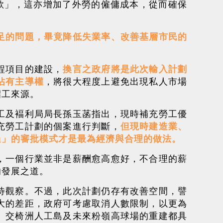
款」，這亦增加了外勞的僱傭成本，從而確保
足的問題，畢竟降低失業率、改善基層市民的
程項目的建設，
換言之政府將是此次輸入計劃
佔有主導權
，將很大程度上避免出現私人市場
招工來源。
工及褔利局局長孫玉菡指出，現時補充勞工優
充勞工計劃的個案進行判斷，
但現時建造業、
過」的審批模式才是最為經濟與合理的做法。
，一個行業並非是薪酬愈高愈好，不合理的薪
的發展之道。
待觀察。不過，此次計劃仍存有改善空間，譬
大的差距，政府可考慮取消人數限制，以更為
、交椅洲人工島及未來粉嶺高球場的重建都具