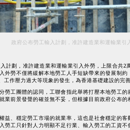
政府公布勞工輸入計劃，准許建造業和運輸業引
輸入計劃，准許建造業和運輸業引入外勞，上限合共2
入外勞不僅將緩解本地勞工人手短缺帶來的發展制約
、工作壓力過大等現象的發生，為香港基礎建設的完
分勞工團體的認同，工聯會指此舉將打壓本地勞工的
就業前景發聲的確並無不妥，但根據目前政府公布的
權益、穩定勞工市場的就業率，這也是社會穩定的客
入勞工只針對人力明顯不足行業、輸入勞工的工資不