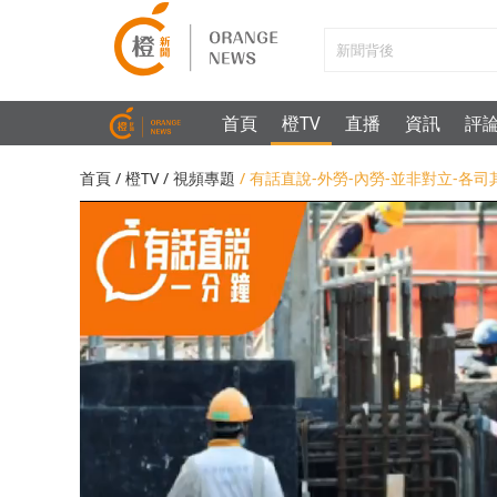
首頁
橙TV
直播
資訊
評
首頁
/
橙TV
/
視頻專題
/ 有話直說-外勞-內勞-並非對立-各