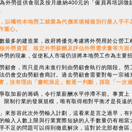
為外勞提供食宿及按月繳納400元的「僱員再培訓徵
。
，以犧牲本地勞工就業為代價來填補個別行業人手不
作重心。
數最多的建造業，政府將優先考慮將外勞用於公營工
核外勞資質、核定外勞薪酬及評估外勞需求量等方面
外勞的現象，促使私人市場仍須將本地勞工作為主要
勞顧會，而只是尚未進行到由勞顧會執行的階段。勞
法仍會交由勞顧會商討。過去勞顧會需要對每一宗補
實，沒有理由「畫蛇添足」般逐一判斷，採取「一次
爭取加薪的籌碼，令行業薪酬水平停滯不前。事實上
、限制行業的發展規模，唯有取得相對平衡才是長遠
」來形容此次外勞輸入計劃，這看來是言之過早，有
的輸入人數上限與行業實際短缺的人手數量仍有相當
手不足的問題可以得到徹底解決，這對於北部都會區