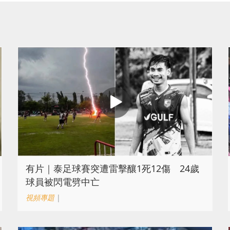
有片｜泰足球賽突遭雷擊釀1死12傷 24歲
球員被閃電劈中亡
視頻專題
|