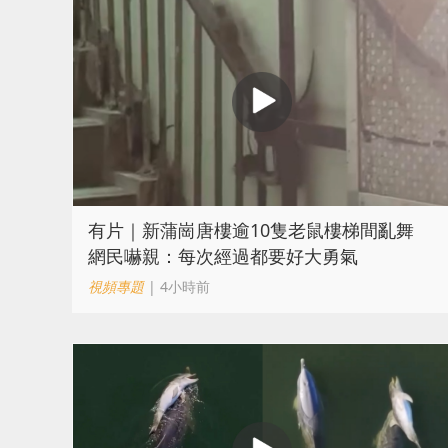
有片｜新蒲崗唐樓逾10隻老鼠樓梯間亂舞
網民嚇親：每次經過都要好大勇氣
視頻專題
| 4小時前