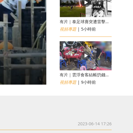
有片｜泰足球賽突遭雷擊釀1死12傷 24歲球員被閃電劈中亡
視頻專題
| 5小時前
​有片｜雲浮食客結帳扔錢落地施辱 店員找贖時還施彼身獲老闆肯定
視頻專題
| 9小時前
2023-06-14 17:26