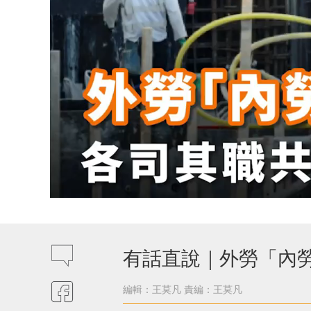
有話直說｜外勞「內勞
編輯：王莫凡
責編：王莫凡