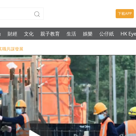
下載APP
論
財經
文化
親子教育
生活
娛樂
公仔紙
HK Ey
司其職共謀發展