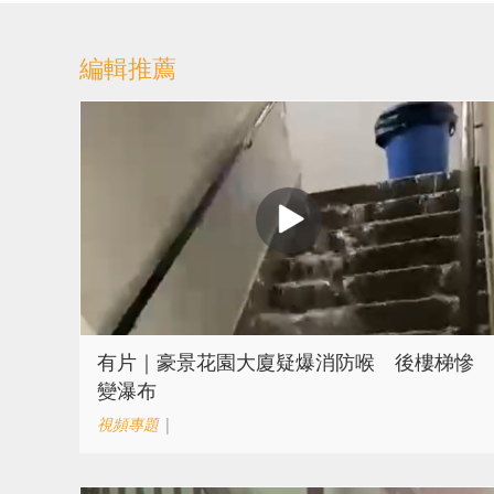
編輯推薦
有片｜豪景花園大廈疑爆消防喉 後樓梯慘
變瀑布
視頻專題
|