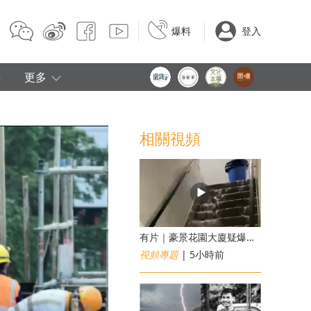
爆料
登入
e
更多
相關視頻
有片｜豪景花園大廈疑爆消防喉 後樓梯慘變瀑布
視頻專題
| 5小時前