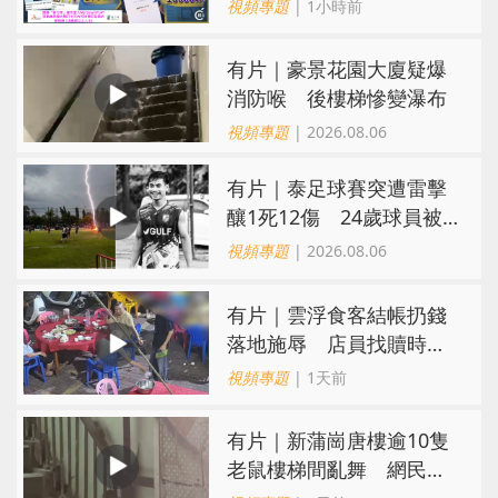
難求越炒越貴
視頻專題
| 1小時前
有片｜豪景花園大廈疑爆
消防喉 後樓梯慘變瀑布
視頻專題
| 2026.08.06
有片｜泰足球賽突遭雷擊
釀1死12傷 24歲球員被
閃電劈中亡
視頻專題
| 2026.08.06
​有片｜雲浮食客結帳扔錢
落地施辱 店員找贖時還
施彼身獲老闆肯定
視頻專題
| 1天前
有片｜新蒲崗唐樓逾10隻
老鼠樓梯間亂舞 網民嚇