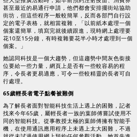
些大型推廣活動時，如早前預約注射疫苗、消費券
甚至最近的易通行申請，他們都會安排擺街站協助
街坊，但這些程序一般較簡單，反而各部門自行設
定的電子表格，就相當複雜，「以前紙本處理一個
個案還簡單，填寫完就後續跟進，現時網上處理要
花10至15分鐘，有時複雜要花半小時才處理到一個
個案。」
她認同科技是一個大趨勢，但這趨勢中間灰色銜接
位要給一些力量，網頁上是否有一些較容易的程
序，令長者更易適應，可令一些較精靈的長者可自
行處理。
65歲輕長者電子點餐被難倒
為了解長者面對智能科技生活上遇上的困難，記者
找來今年65歲，屬輕長者一族的葉師傅嘗試使用不
同的智能科技。從事教授太極的葉師傅擁有智能手
機，在使用通訊應用程序上未遇上太大困難，不過
就從未試過使用網上預約任何參觀活動。她首先進