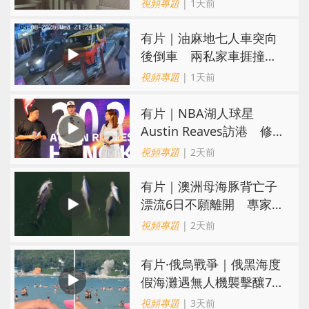
親：每次經過都要好大勇
視頻專題
| 1天前
氣
有片｜油麻地七人車突向
後倒車 兩私家車捱撞
司機不顧而去
視頻專題
| 1天前
有片｜NBA湖人球星
Austin Reaves訪港 修
頓與青少年交流球技
視頻專題
| 2天前
有片｜澳洲母海豚背亡子
漂流6日不願離開 專家：
極度悲傷下的哀悼行為
視頻專題
| 2天前
​有片·俄烏戰爭｜俄黑海度
假海灘遇無人機襲擊釀7死
40傷 俄烏各執一詞
視頻專題
| 3天前