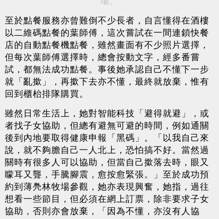
場。
至於點餐服務亦曾難倒不少長者，自言懂得在酒樓
以二維碼點餐的葉師傅，這次嘗試在一間連鎖快餐
店的自動點餐機點餐，雖然畫面有不少照片選擇，
但每次葉師傅選擇時，總會按動文字，經多番嘗
試，都無法成功點餐。事後她承認自己不懂下一步
就「亂撳」，再撳下去亦不懂，最終就放棄，惟有
回到櫃枱排隊購買。
雖然日常生活上，她對智能科技「避得就避」，或
者找子女協助，但總有避無可避的時間，例如通關
後到內地要取得健康申報「黑碼」。「以我自己來
說，就不夠膽自己一人北上，恐怕搞不好。當然過
關時有很多人可以協助，但當自己撳落去時，眼又
矇耳又聾，手騰腳震，愈按愈緊張。」至於成功預
約到薄鳧林牧場參觀，她亦表現興奮，她指，過往
想看一些節目，但必須在網上訂票，除非要求子女
協助，否則亦會放棄，「因為不懂，亦沒有人協