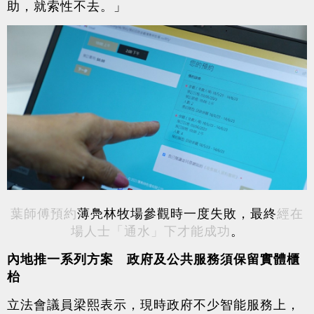
助，就索性不去。」
葉師傅預約
薄鳧林牧場參觀時一度失敗，最終
經在
場人士「通水」下才能成功
。
內地推一系列方案 政府及公共服務須保留
實體櫃
枱
立法會議員梁熙表示，現時政府不少智能服務上，