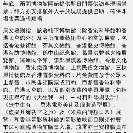
年底，兩間博物館開始提供即日門票供訪客現場購
票，館方亦安排額外人手於現場提供協助，確保即
場售票過程順暢。
康文署則指，該署轄下博物館（除香港科學館和香
港太空館外）及兩所視覺藝術中心的常設展覽，包
括香港藝術館、茶具文物館、香港歷史博物館、香
港海防博物館、孫中山紀念館、葛量洪號滅火輪展
覽館、羅屋民俗館、李鄭屋漢墓博物館、香港文化
博物館、香港鐵路博物館、上窰民俗文物館、三棟
屋博物館及香港電影資料館，均免費開放予公眾人
士參觀，市民毋須購票或預約。而參觀香港科學
館、香港太空館、以及個別收費的專題展覽（包括
現正舉行的《天生我「材」─ 材料科學與設計》、
《無中生有 － 香港電影美術及服裝造型展》、
《虛擬凡爾賽宮之旅》及《米羅的詩想日常》展
覽）和香港電影資料館的電影放映節目則須付費。
市民可親臨博物館購票入場。該署亦已安排職員在