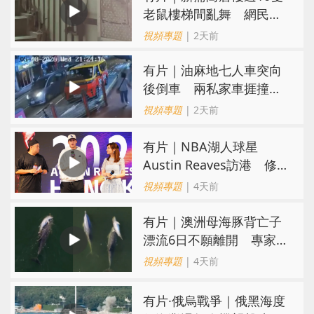
老鼠樓梯間亂舞 網民嚇
親：每次經過都要好大勇
視頻專題
| 2天前
氣
有片｜油麻地七人車突向
後倒車 兩私家車捱撞
司機不顧而去
視頻專題
| 2天前
有片｜NBA湖人球星
Austin Reaves訪港 修
頓與青少年交流球技
視頻專題
| 4天前
有片｜澳洲母海豚背亡子
漂流6日不願離開 專家：
極度悲傷下的哀悼行為
視頻專題
| 4天前
​有片·俄烏戰爭｜俄黑海度