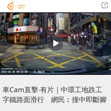
車Cam直擊‧有片｜中環工地跌工
字鐵路面滑行 網民︰撞中即斷腳