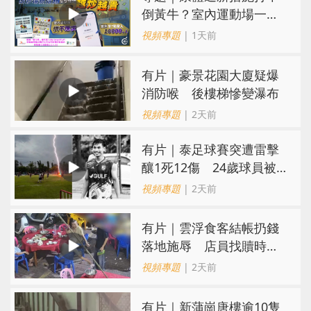
倒黃牛？室內運動場一場
難求越炒越貴
視頻專題
| 1天前
有片｜豪景花園大廈疑爆
消防喉 後樓梯慘變瀑布
視頻專題
| 2天前
有片｜泰足球賽突遭雷擊
釀1死12傷 24歲球員被
閃電劈中亡
視頻專題
| 2天前
​有片｜雲浮食客結帳扔錢
落地施辱 店員找贖時還
施彼身獲老闆肯定
視頻專題
| 2天前
有片｜新蒲崗唐樓逾10隻