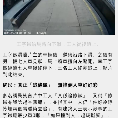
工字鐵沿馬路向下滑，工人從後追上。
工字鐵滑過片主的車輛後，繼續沿路下滑。之後有
另一輛七人車見狀，馬上將車扭向左避開。幸工字
鐵經過七人車後終停下，三名工人終亦追上，影片
到此結束。
網民︰真正「追條鐵」 無撞倒人車好好彩
多名網民笑言片中工人「真係追條鐵」，又稱「條
鐵令我諗起香蕉船」，並指其中一人仍「仲好冷靜
拎埋兩個雪糕筒去追」。有建築人士表示涉事的工
字鐵應最少重3噸，「如果撞到人，起碼斷腳」，