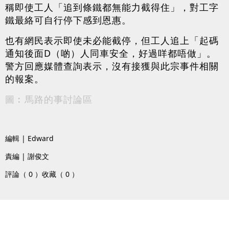
稱即使工人「追到條鐵都無能力截得住」，對工字
鐵最絡可自行停下感到恩惠。
也有網民表示即使未必能截停，但工人追上「起碼
通知後面D（啲）人同車安全，好過咩都唔做」。
警方回應媒體查詢表示，沒有接獲與此宗事件相關
的報案。
圖︰馬路的事討論區
編輯 | Edward
責編 | 謝俊文
評論（ 0 ）
收藏（ 0 ）