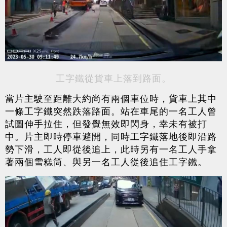
工字鐵從貨車上落到路面。
當片主駛至距離大約尚有兩個車位時，貨車上其中
一條工字鐵突然跌落路面。站在車尾的一名工人曾
試圖伸手拉住，但發覺無效即閃身，幸未有被打
中。片主即時停車避開，同時工字鐵落地後即沿路
勢下滑，工人即從後追上，此時另有一名工人手拿
著兩個雪糕筒、與另一名工人從後追住工字鐵。