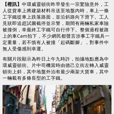
【橙訊】
中環威靈頓街昨早發生一宗驚險意外，工
人從貨車上將建築材料吊送至地盤內時，車上一條
工字鐵從車上跌落路面，並沿斜路向下滑下。工人
見狀即追趕試圖截停並示警，期間有兩輛私家車險
被撞倒，幸最終工字鐵可自行停下。整個過程被路
上的車Cam拍下，不少網民都聲言涉事工字鐵具一
定重量，若不慎有人被撞「起碼斷腳」，對事件中
無人受傷感到幸運。
有關片段顯示為昨日上午九時許，拍攝地點應為中
環威靈頓街。片中司機當時由德己立街左轉入威靈
頓街上斜，其中地盤外泊有最少兩架大貨車，其中
一輛載有多條長型的工字鐵。