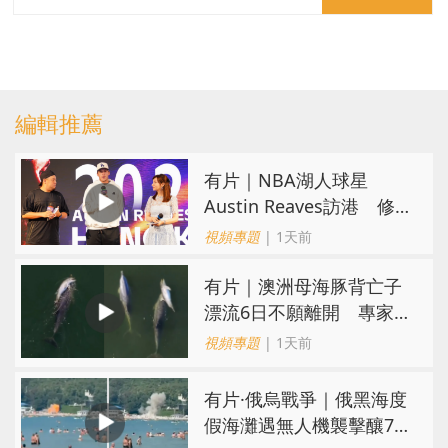
編輯推薦
有片｜NBA湖人球星
Austin Reaves訪港 修
頓與青少年交流球技
視頻專題
| 1天前
有片｜澳洲母海豚背亡子
漂流6日不願離開 專家：
極度悲傷下的哀悼行為
視頻專題
| 1天前
​有片·俄烏戰爭｜俄黑海度
假海灘遇無人機襲擊釀7死