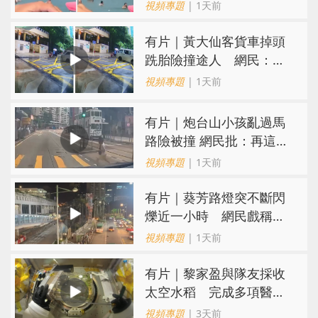
40傷 俄烏各執一詞
視頻專題
| 1天前
有片｜黃大仙客貨車掉頭
跣胎險撞途人 網民：飄
移得好靚喎
視頻專題
| 1天前
有片｜炮台山小孩亂過馬
路險被撞 網民批：再這樣
很快轉生
視頻專題
| 1天前
有片｜葵芳路燈突不斷閃
爍近一小時 網民戲稱
「葵芳夜繽紛」
視頻專題
| 1天前
有片｜黎家盈與隊友採收
太空水稻 完成多項醫學
檢查
視頻專題
| 3天前