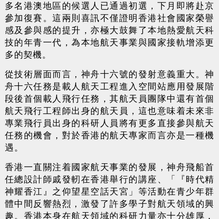
多名港澳地區的候選人已通過初選，下月即將赴京
參加復賽。這兩則喜訊不僅證明香港社會國家榮譽
感及參與感的提升，亦極大鼓舞了本地熱愛航天科
技的年青一代，為本地航天事業與國家接軌增添更
多的契機。
從技術層面而言，神舟十六號的發射意義重大。神
舟十六任務是載人航天工程進入空間站應用發展階
段後首個載人飛行任務，其航天員團隊中還有首個
航天飛行工程師出身的航天員，這也意味着未來非
專業飛行員出身的科研人員將有更多直接參與航天
任務的機會，對於香港的航天專家而言亦是一種機
遇。
香港一直關注着國家航天事業的發展，神舟飛船首
任總設計師戚發軔在香港舉行的講座、「『時代精
神耀香江』之仰望星空話天宮」等活動在青少年群
體中間反響熱烈，激發了許多學子對航天領域的興
趣。香港本身在航天領域的科研力量亦十分雄厚，