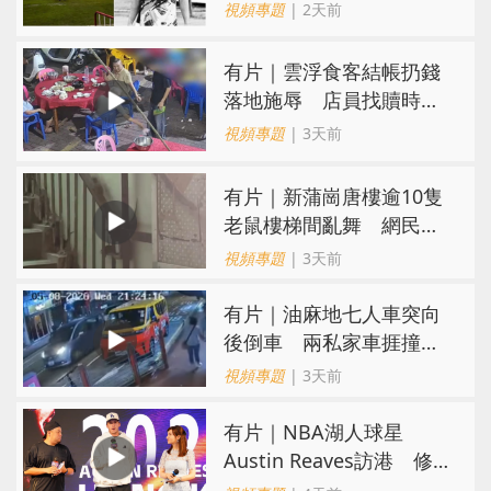
閃電劈中亡
視頻專題
| 2天前
​有片｜雲浮食客結帳扔錢
落地施辱 店員找贖時還
施彼身獲老闆肯定
視頻專題
| 3天前
有片｜新蒲崗唐樓逾10隻
老鼠樓梯間亂舞 網民嚇
親：每次經過都要好大勇
視頻專題
| 3天前
氣
有片｜油麻地七人車突向
後倒車 兩私家車捱撞
司機不顧而去
視頻專題
| 3天前
有片｜NBA湖人球星
Austin Reaves訪港 修
頓與青少年交流球技