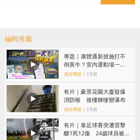
編輯推薦
專題｜康體通新措施打不
倒黃牛？室內運動場一場
難求越炒越貴
視頻專題
| 2天前
有片｜豪景花園大廈疑爆
消防喉 後樓梯慘變瀑布
視頻專題
| 2天前
有片｜泰足球賽突遭雷擊
釀1死12傷 24歲球員被