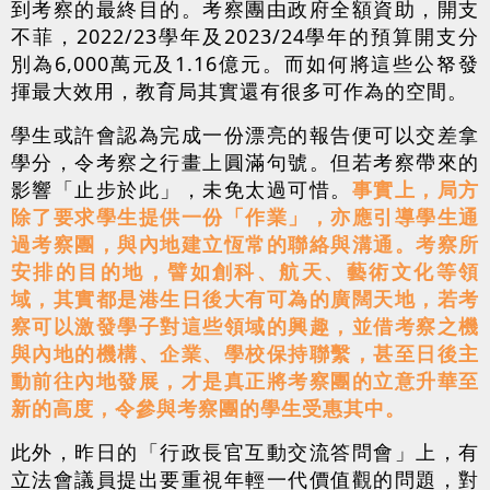
到考察的最終目的。考察團由政府全額資助，開支
不菲，2022/23學年及2023/24學年的預算開支分
別為6,000萬元及1.16億元。而如何將這些公帑發
揮最大效用，教育局其實還有很多可作為的空間。
學生或許會認為完成一份漂亮的報告便可以交差拿
學分，令考察之行畫上圓滿句號。但若考察帶來的
影響「止步於此」，未免太過可惜。
事實上，局方
除了要求學生提供一份「作業」，亦應引導學生通
過考察團，與內地建立恆常的聯絡與溝通。考察所
安排的目的地，譬如創科、航天、藝術文化等領
域，其實都是港生日後大有可為的廣闊天地，若考
察可以激發學子對這些領域的興趣，並借考察之機
與內地的機構、企業、學校保持聯繫，甚至日後主
動前往內地發展，才是真正將考察團的立意升華至
新的高度，令參與考察團的學生受惠其中。
此外，昨日的「行政長官互動交流答問會」上，有
立法會議員提出要重視年輕一代價值觀的問題，對