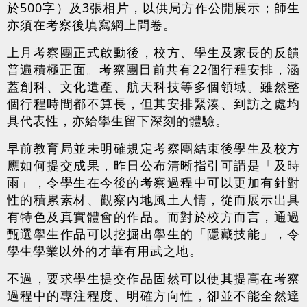
於500字）及3張相片，以供局方作公開展示；師生
亦須在考察後填寫網上問卷。
上月考察團正式啟動後，校方、學生及家長的反饋
普遍積極正面。考察團目前共有22個行程安排，涵
蓋創科、文化遺產、航天科技等多個領域。雖然整
個行程時間都不算長，但其安排緊湊、到訪之處均
具代表性，亦給學生留下深刻的體驗。
早前教育局並未明確規定考察團結束後學生及校方
應如何提交成果，昨日公布清晰指引可謂是「及時
雨」，令學生在今後的考察過程中可以更加有針對
性的積累素材、觀察內地風土人情，從而展示出具
有特色及真實體會的作品。而對於校方而言，通過
甄選學生作品可以挖掘出學生的「隱藏技能」，令
學生學業以外的才華有用武之地。
不過，要求學生提交作品固然可以使其提高在考察
過程中的專注程度、明確方向性，卻並不能全然達