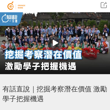
有話直說｜挖掘考察潛在價值 激勵
學子把握機遇