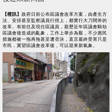
【橙訊】
政府日前公布區議會改革方案，由產生方
法、安排甚至監察議員行徑上，都實行大刀闊斧的
改革。有前任及現任區議員，親歷近年區議會騎劫
區議會後造成的亂象，工作上舉步為艱，不少惠民
措施都被一拖再拖甚至遭否決，直言最終受害只是
市民，冀望區議會改革後，可以迎來新氣象。