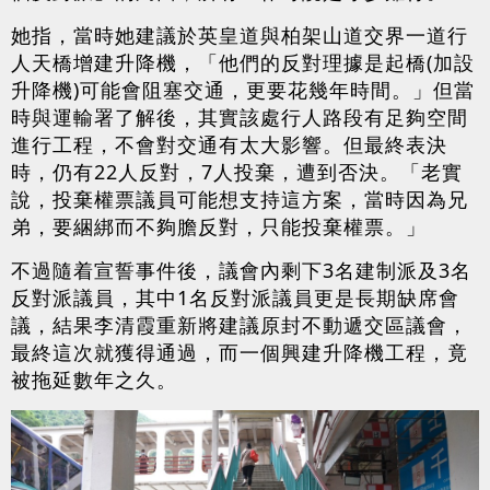
她指，當時她建議於英皇道與柏架山道交界一道行
人天橋增建升降機，「他們的反對理據是起橋(加設
升降機)可能會阻塞交通，更要花幾年時間。」但當
時與運輸署了解後，其實該處行人路段有足夠空間
進行工程，不會對交通有太大影響。但最終表決
時，仍有22人反對，7人投棄，遭到否決。「老實
說，投棄權票議員可能想支持這方案，當時因為兄
弟，要綑綁而不夠膽反對，只能投棄權票。」
不過隨着宣誓事件後，議會內剩下3名建制派及3名
反對派議員，其中1名反對派議員更是長期缺席會
議，結果李清霞重新將建議原封不動遞交區議會，
最終這次就獲得通過，而一個興建升降機工程，竟
被拖延數年之久。