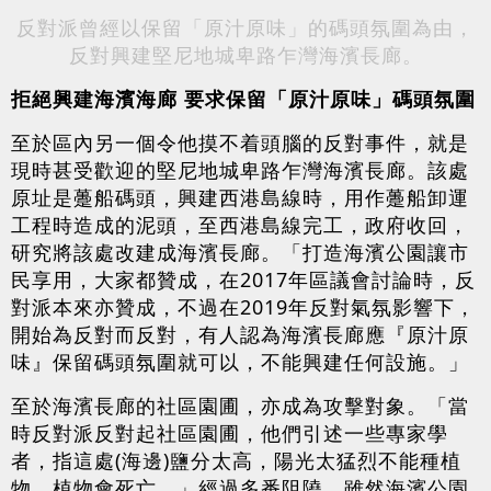
反對派曾經以保留「原汁原味」的碼頭氛圍為由，
反對興建堅尼地城卑路乍灣海濱長廊。
拒絕興建海濱海廊 要求保留「原汁原味」碼頭氛圍
至於區內另一個令他摸不着頭腦的反對事件，就是
現時甚受歡迎的堅尼地城卑路乍灣海濱長廊。該處
原址是躉船碼頭，興建西港島線時，用作躉船卸運
工程時造成的泥頭，至西港島線完工，政府收回，
研究將該處改建成海濱長廊。「打造海濱公園讓市
民享用，大家都贊成，在2017年區議會討論時，反
對派本來亦贊成，不過在2019年反對氣氛影響下，
開始為反對而反對，有人認為海濱長廊應『原汁原
味』保留碼頭氛圍就可以，不能興建任何設施。」
至於海濱長廊的社區園圃，亦成為攻擊對象。「當
時反對派反對起社區園圃，他們引述一些專家學
者，指這處(海邊)鹽分太高，陽光太猛烈不能種植
物，植物會死亡。」經過多番阻隢，雖然海濱公園