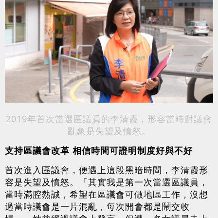
2019年首次當選區議員的李清霞，形容當時對議會
亂象是失望及憤怒。
支持區議會改革 相信時間可證明制度好與不好
首次進入區議會，便遇上這段黑暗時間，李清霞形
容是失望及憤怒。「其實我是第一次當選區議員，
當時滿腔熱誠，希望在區議會可做地區工作，沒想
過當時議會是一片混亂，每次開會都是鬧交收