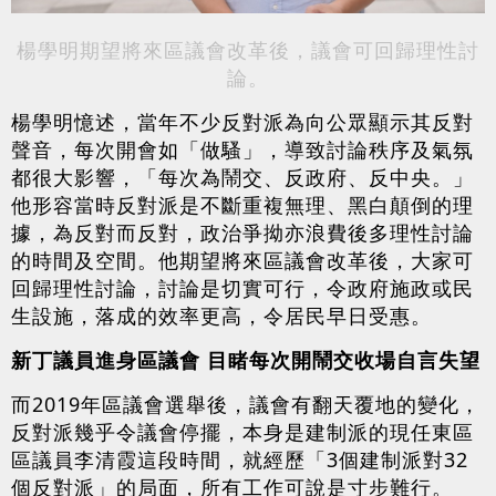
楊學明期望將來區議會改革後，議會可回歸理性討
論。
楊學明憶述，當年不少反對派為向公眾顯示其反對
聲音，每次開會如「做騷」，導致討論秩序及氣氛
都很大影響，「每次為鬧交、反政府、反中央。」
他形容當時反對派是不斷重複無理、黑白顛倒的理
據，為反對而反對，政治爭拗亦浪費後多理性討論
的時間及空間。他期望將來區議會改革後，大家可
回歸理性討論，討論是切實可行，令政府施政或民
生設施，落成的效率更高，令居民早日受惠。
新丁議員進身區議會 目睹每次開鬧交收場自言失望
而2019年區議會選舉後，議會有翻天覆地的變化，
反對派幾乎令議會停擺，本身是建制派的現任東區
區議員李清霞這段時間，就經歷「3個建制派對32
個反對派」的局面，所有工作可說是寸步難行。