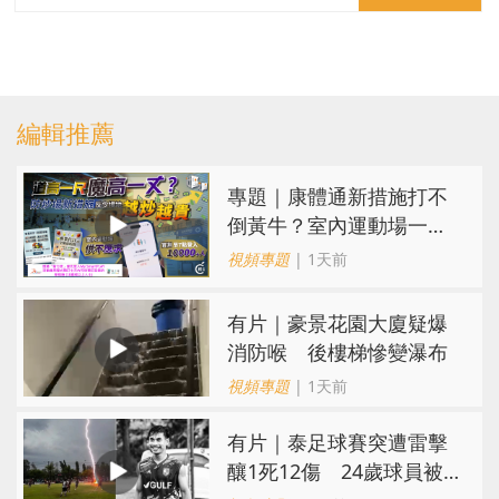
編輯推薦
專題｜康體通新措施打不
倒黃牛？室內運動場一場
難求越炒越貴
視頻專題
| 1天前
有片｜豪景花園大廈疑爆
消防喉 後樓梯慘變瀑布
視頻專題
| 1天前
有片｜泰足球賽突遭雷擊
釀1死12傷 24歲球員被