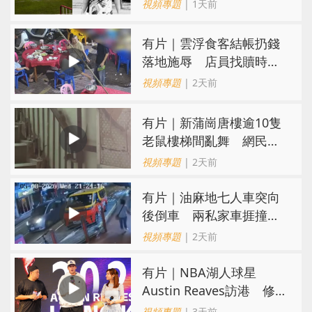
閃電劈中亡
視頻專題
| 1天前
​有片｜雲浮食客結帳扔錢
落地施辱 店員找贖時還
施彼身獲老闆肯定
視頻專題
| 2天前
有片｜新蒲崗唐樓逾10隻
老鼠樓梯間亂舞 網民嚇
親：每次經過都要好大勇
視頻專題
| 2天前
氣
有片｜油麻地七人車突向
後倒車 兩私家車捱撞
司機不顧而去
視頻專題
| 2天前
有片｜NBA湖人球星
Austin Reaves訪港 修
頓與青少年交流球技
視頻專題
| 3天前