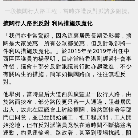
一段擴闊行人路工程，當時亦遭反對派諸多阻撓。
擴闊行人路照反對 利民措施妖魔化
「我們亦非常驚訝，因為這裏居民長期受影響，擴
闊是大家受惠，所有公眾都受惠，但反對派卻將一
件利民措施妖魔化。」於2015年至2019年出任中
西區區議員的楊學明，目睹當時香港剛經過社會事
件後，議會中部分反對派議員行動亦趨激進，不少
有關民生的措施，簡單如擴闊路面，往往無理反
對。
他舉例，當時皇后大道西與廣豐里一段行人路，由
於路面狹窄，部分路段更只容一人通過，阻礙居民
出入，故此在區議會上討論擴闊，雖然運輸署等部
門已同意，並已經開始施工，惟工程展開，工人開
始挖地，但有反對派議員竟然在這時間不斷搞簽名
運動，約見運輸署、路政署，甚至到現場抗議，阻