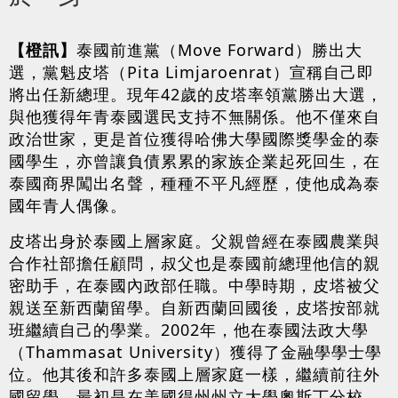
【橙訊】
泰國前進黨（Move Forward）勝出大
選，黨魁皮塔（Pita Limjaroenrat）宣稱自己即
將出任新總理。現年42歲的皮塔率領黨勝出大選，
與他獲得年青泰國選民支持不無關係。他不僅來自
政治世家，更是首位獲得哈佛大學國際獎學金的泰
國學生，亦曾讓負債累累的家族企業起死回生，在
泰國商界闖出名聲，種種不平凡經歷，使他成為泰
國年青人偶像。
皮塔出身於泰國上層家庭。父親曾經在泰國農業與
合作社部擔任顧問，叔父也是泰國前總理他信的親
密助手，在泰國內政部任職。中學時期，皮塔被父
親送至新西蘭留學。自新西蘭回國後，皮塔按部就
班繼續自己的學業。2002年，他在泰國法政大學
（Thammasat University）獲得了金融學學士學
位。他其後和許多泰國上層家庭一樣，繼續前往外
國留學。最初是在美國得州州立大學奧斯丁分校，