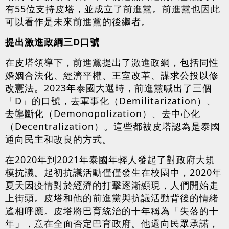
有55位支持皮塔，並成立了前進黨。前進黨也因此
可以看作是未來前進黨的後繼者。
提出激進政綱三D口號
在皮塔領導下，前進黨提出了激進政綱，包括同性
婚姻合法化、經濟平權、王室改革、謀求公投以修
改憲法。2023年泰國大選時，前進黨喊出了三個
「D」的口號，去軍事化（Demilitarization）、
去壟斷化（Demonopolization）、去中心化
（Decentralization）。這些都被皮塔認為是泰國
通向民主和改良的方式。
在2020年到2021年泰國年輕人發起了對政府大規
模抗議。起初抗議活動僅僅發生在校園中，2020年
夏天因疫情對於經濟的打擊逐漸顯現，人們開始走
上街頭。皮塔和他的前進黨與抗議活動背後的情緒
遙相呼應。皮塔將巴育統治的十年稱為「失落的十
年」，意在全面否定巴育政府。他還向民眾承諾，