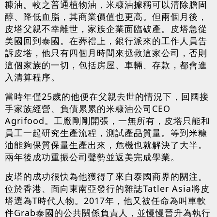
糠油。較之普通植物油，米糠油據稱可以清除膽固
醇、降低血脂，其商業價值也更高。但兩個月後，
皮塔父親不幸離世，家族企業面臨破產。皮塔急從
美國回到泰國。在葬禮上，銀行派來的工作人員告
訴皮塔，他只有四個月時間來拯救這家公司，否則
這個家族的一切，包括房屋、車輛、存款，都會進
入清算程序。
當時年僅25歲的他便在父親去世的情況下，回國接
手家族經營、負債累累的米糠油公司CEO
Agrifood。工廠剛剛開張，一無所有，皮塔只能和
員工一起研究生產流程，測試產品質量。等到米糠
油能夠保質保量生產出來，危機也就解決了大半。
兩年後成功重振公司聲勢並返美完成學業。
皮塔的成功很快為他獲得了來自泰國商界的關注。
位於香港、面向東南亞發行的雜誌Tatler Asia將皮
塔選為T時代人物。2017年，他又被任命為叫車軟
件Grab泰國的公共關係負責人，並慢慢晉升為執行