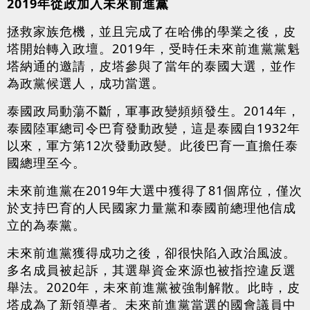
2019年從政加入未來前進黨
拯救家族危機，並且完成了在哈佛的學業之後，皮
塔開始轉入政壇。2019年，受時任未來前進黨黨魁
塔納通的邀請，皮塔參與了當年的泰國大選，並作
為政黨候選人，成功當選。
泰國政局動蕩不斷，軍事政變頻頻發生。2014年，
泰國陸軍總司令巴育發動政變，這是泰國自1932年
以來，軍方第12次發動政變。此後巴育一直擔任泰
國總理至今。
未來前進黨在2019年大選中獲得了81個席位，僅次
於支持巴育的人民國家力量黨和泰國前總理他信成
立的為泰黨。
未來前進黨獲得成功之後，卻很快陷入政治風波。
多名成員被起訴，其選舉資金來源也被指控違反選
舉法。2020年，未來前進黨被強制解散。此時，皮
塔成為了新領導者。未來前進黨當選的國會議員中