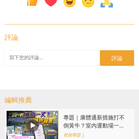
評論
評論
編輯推薦
專題｜康體通新措施打不
倒黃牛？室內運動場一場
難求越炒越貴
視頻專題
|