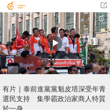
有片 | 泰前進黨黨魁皮塔深受年青
選民支持 集學霸政治家商人特質
於一身