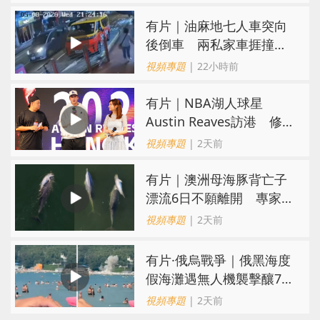
氣
有片｜油麻地七人車突向
後倒車 兩私家車捱撞
司機不顧而去
視頻專題
| 22小時前
有片｜NBA湖人球星
Austin Reaves訪港 修
頓與青少年交流球技
視頻專題
| 2天前
有片｜澳洲母海豚背亡子
漂流6日不願離開 專家：
極度悲傷下的哀悼行為
視頻專題
| 2天前
​有片·俄烏戰爭｜俄黑海度
假海灘遇無人機襲擊釀7死
40傷 俄烏各執一詞
視頻專題
| 2天前