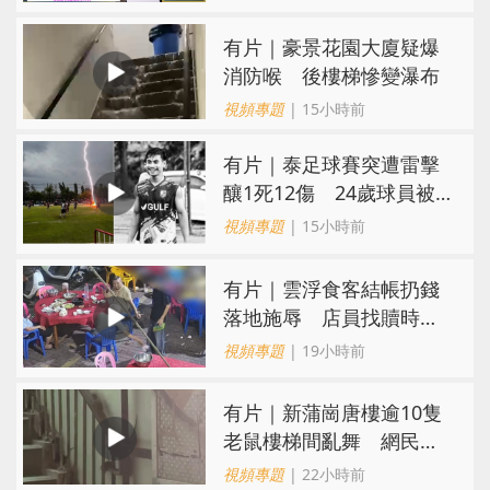
有片｜豪景花園大廈疑爆
消防喉 後樓梯慘變瀑布
視頻專題
| 15小時前
有片｜泰足球賽突遭雷擊
釀1死12傷 24歲球員被
閃電劈中亡
視頻專題
| 15小時前
​有片｜雲浮食客結帳扔錢
落地施辱 店員找贖時還
施彼身獲老闆肯定
視頻專題
| 19小時前
有片｜新蒲崗唐樓逾10隻
老鼠樓梯間亂舞 網民嚇
親：每次經過都要好大勇
視頻專題
| 22小時前