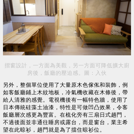
摺窗設計，一方面為美觀，另一方面可降低擴大廚
房後，飯廳的壓迫感。圖：入伙
另外，整個單位使用了大量原木色傢俬和裝飾，例
如客飯廳鋪上木紋地板，冷氣機收藏在木條後，帶
給人清雅的感覺。電視機後有一幅特色牆，使用了
日本傳統硅藻土油漆，特性是可做凹凸效果，令客
飯廳層次感更為豐富。在梳化旁有三扇日式趟門，
不過後面並非通往睡房或露台，而是窗台，業主希
望在此晾衫，趟門就是為了擋住晾衫位。