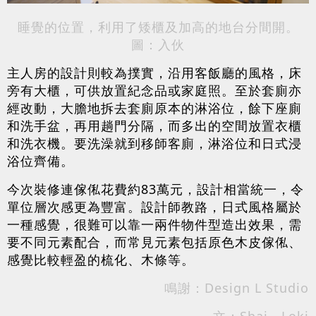
睡覺的位置，利用了矮櫃及加高的地台分間開。
圖：入伙
主人房的設計則較為撲實，沿用客飯廳的風格，床
旁有大櫃，可供放置紀念品或家庭照。至於套廁亦
經改動，大膽地拆去套廁原本的淋浴位，餘下座廁
和洗手盆，再用趟門分隔，而多出的空間放置衣櫃
和洗衣機。要洗澡就到移師客廁，淋浴位和日式浸
浴位齊備。
今次裝修連傢俬花費約83萬元，設計相當統一，令
單位層次感更為豐富。設計師教路，日式風格屬於
一種感覺，很難可以靠一兩件物件型造出效果，需
要不同元素配合，而常見元素包括原色木皮傢俬、
感覺比較輕盈的梳化、木條等。
鳴謝：Design L Studio