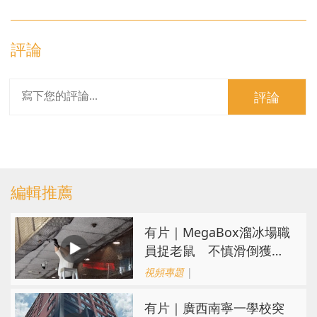
評論
評論
編輯推薦
有片｜MegaBox溜冰場職
員捉老鼠 不慎滑倒獲網
民讚盡責
視頻專題
|
有片｜廣西南寧一學校突