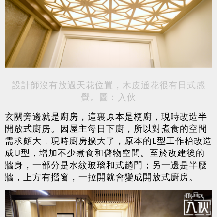
設計師沒有放過天花位置，木皮通花很有日式感
覺。圖：入伙
玄關旁邊就是廚房，這裏原本是梗廚，現時改造半
開放式廚房。因屋主每日下廚，所以對煮食的空間
需求頗大，現時廚房擴大了，原本的L型工作枱改造
成U型，增加不少煮食和儲物空間。至於改建後的
牆身，一部分是水紋玻璃和式趟門；另一邊是半腰
牆，上方有摺窗，一拉開就會變成開放式廚房。