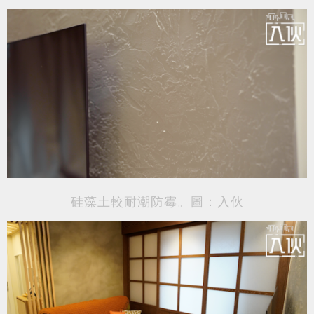
硅藻土較耐潮防霉。圖：入伙