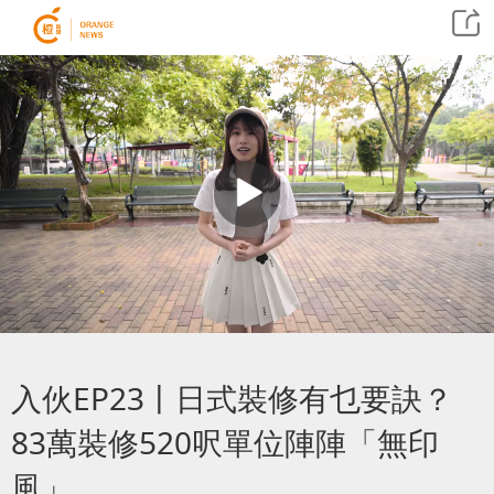
入伙EP23丨日式裝修有乜要訣？
83萬裝修520呎單位陣陣「無印
風」