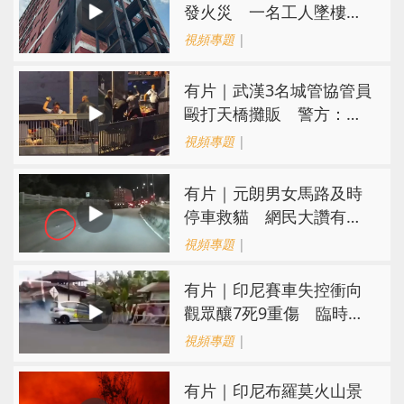
發火災 一名工人墜樓已
被送醫
視頻專題
|
​有片｜武漢3名城管協管員
毆打天橋攤販 警方：涉
故意傷害已被刑拘
視頻專題
|
有片｜元朗男女馬路及時
停車救貓 網民大讚有型
有愛心
視頻專題
|
有片｜印尼賽車失控衝向
觀眾釀7死9重傷 臨時賽
道無防護隔離設施
視頻專題
|
有片｜印尼布羅莫火山景