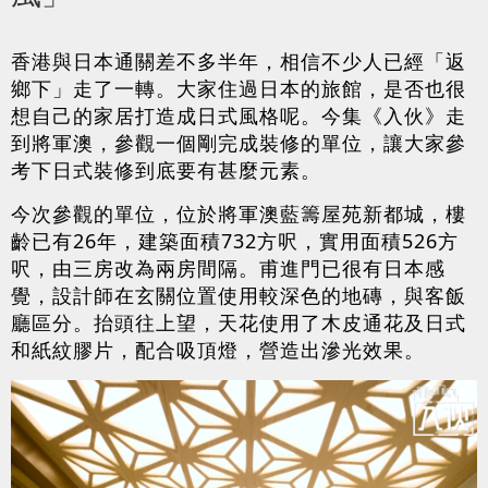
香港與日本通關差不多半年，相信不少人已經「返
鄉下」走了一轉。大家住過日本的旅館，是否也很
想自己的家居打造成日式風格呢。今集《入伙》走
到將軍澳，參觀一個剛完成裝修的單位，讓大家參
考下日式裝修到底要有甚麼元素。
今次參觀的單位，位於將軍澳藍籌屋苑新都城，樓
齡已有26年，建築面積732方呎，實用面積526方
呎，由三房改為兩房間隔。甫進門已很有日本感
覺，設計師在玄關位置使用較深色的地磚，與客飯
廳區分。抬頭往上望，天花使用了木皮通花及日式
和紙紋膠片，配合吸頂燈，營造出滲光效果。