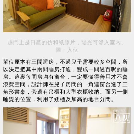
趟門上是日產的仿和紙膠片，陽光可滲入室內。
圖：入伙
單位原本有三間睡房，不過兒子需要較多空間，所
以決定把其中兩間睡房打通，變成一間過百呎的睡
房。這裏每間房均有窗台，一定要懂得善用才不會
浪費空間，設計師在兒子房間的一角連窗台造了三
角形書桌，旁邊有吊櫃和大型衣櫃收納。而另一側
睡覺的位置，利用了矮櫃及加高的地台分間。