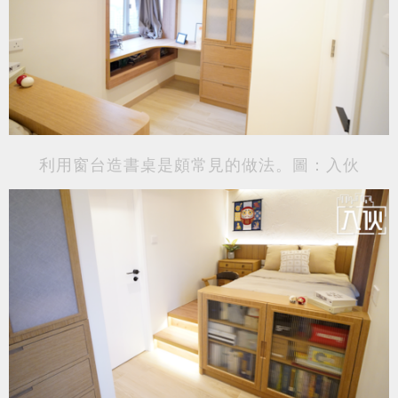
利用窗台造書桌是頗常見的做法。圖：入伙