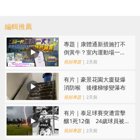
編輯推薦
專題｜康體通新措施打不
倒黃牛？室內運動場一場
難求越炒越貴
視頻專題
| 2天前
有片｜豪景花園大廈疑爆
消防喉 後樓梯慘變瀑布
視頻專題
| 2天前
有片｜泰足球賽突遭雷擊
釀1死12傷 24歲球員被
閃電劈中亡
視頻專題
| 2天前