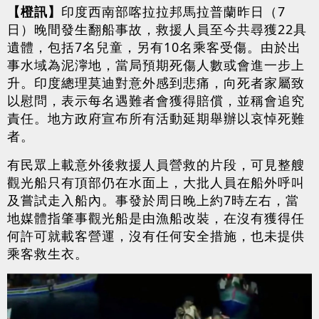
【橙訊】
印度西南部喀拉拉邦馬拉普蘭昨日（7
日）晚間發生翻船事故，救援人員至今共尋獲22具
遺體，包括7名兒童，另有10名乘客受傷。由於出
事水域為泥濘地，當局預期死傷人數或會進一步上
升。印度總理莫迪對意外感到悲痛，向死者家屬致
以慰問，表示每名遇難者會獲得賠償，並稱會追究
責任。地方政府宣布所有活動延期舉辦以哀悼死難
者。
有民眾上載意外後救援人員營救的片段，可見整艘
觀光船只有頂部仍在水面上，大批人員在船外呼叫
及嘗試走入船內。事發於周日晚上約7時左右，當
地媒體指肇事觀光船是由漁船改裝，在沒有獲得任
何許可就載客營運，沒有任何安全措施，也未提供
乘客救生衣。