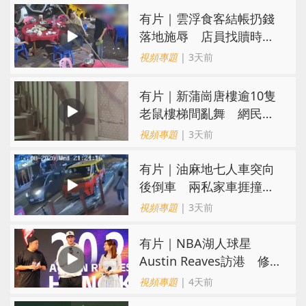
​有片｜雲浮食客結帳扔錢
落地施辱 店員找贖時還
施彼身獲老闆肯定
視頻專題
| 3天前
有片｜新蒲崗唐樓逾10隻
老鼠樓梯間亂舞 網民嚇
親：每次經過都要好大勇
視頻專題
| 3天前
氣
有片｜油麻地七人車突向
後倒車 兩私家車捱撞
司機不顧而去
視頻專題
| 3天前
有片｜NBA湖人球星
Austin Reaves訪港 修
頓與青少年交流球技
視頻專題
| 4天前