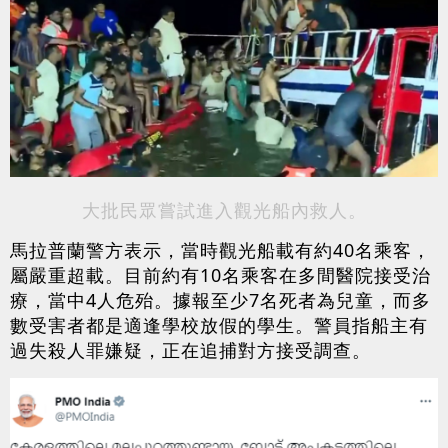
大批民眾嘗試進入觀光船內救人。
馬拉普蘭警方表示，當時觀光船載有約40名乘客，
屬嚴重超載。目前約有10名乘客在多間醫院接受治
療，當中4人危殆。據報至少7名死者為兒童，而多
數受害者都是適逢學校放假的學生。警員指船主有
過失殺人罪嫌疑，正在追捕對方接受調查。