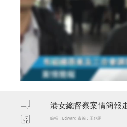
港女總督察案情簡報走
編輯：Edward
責編：王兆陽