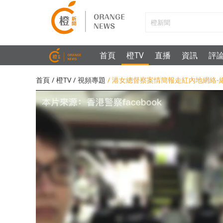
首頁
橙TV
直播
資訊
評
首頁
/
橙TV
/
視頻專題
/ 港女總督察案情簡報走紅內地網絡-網