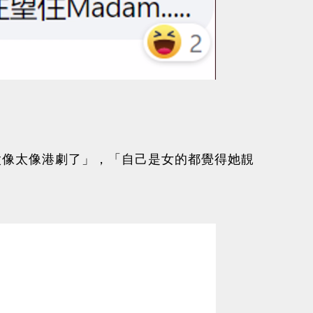
太像太像港劇了」，「自己是女的都覺得她靚