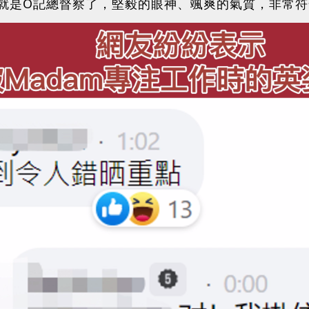
就是O記總督察了，堅毅的眼神、颯爽的氣質，非常符合