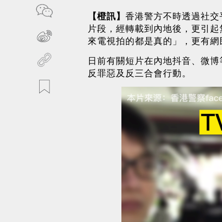
【橙訊】
香港警方不時透過社交
片段，經轉載到內地後，更引起
來電視拍的都是真的」，更有網
日前有關短片在內地抖音、微博
反罪惡及反三合會行動。