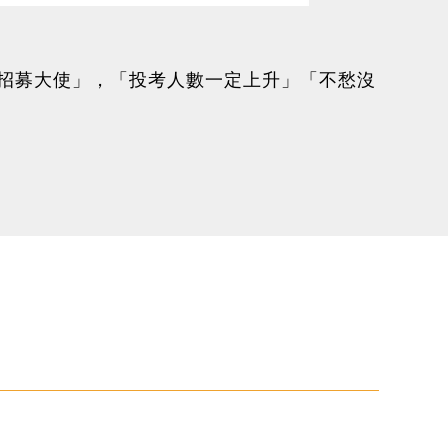
。
當招募大使」，「投考人數一定上升」「不愁沒