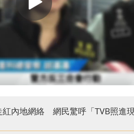
紅內地網絡 網民驚呼「TVB照進