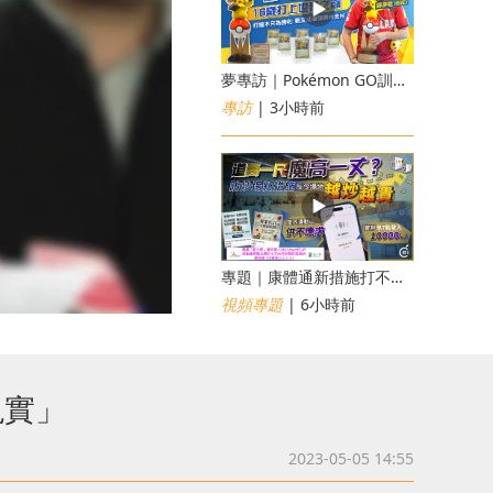
夢專訪｜Pokémon GO訓練員「蝦皮」16歲打上世界第一！戰友成最強後盾
專訪
| 3小時前
專題｜康體通新措施打不倒黃牛？室內運動場一場難求越炒越貴
視頻專題
| 6小時前
現實」
2023-05-05 14:55