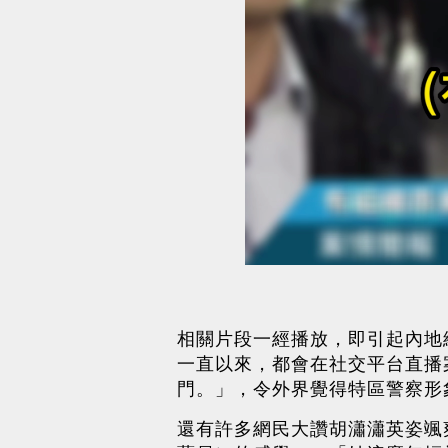
相關片段一經播放，即引起內地
一直以來，都會在社交平台直播
門。」，令外界覺得特區警察形
還有許多網民大讚胡瀟瀟英姿颯