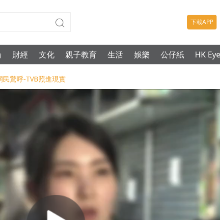
下載APP
論
財經
文化
親子教育
生活
娛樂
公仔紙
HK Ey
民驚呼-TVB照進現實