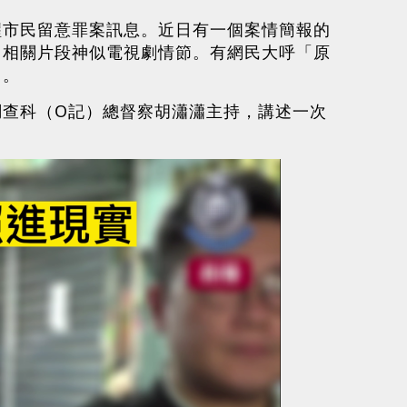
醒市民留意罪案訊息。近日有一個案情簡報的
，相關片段神似電視劇情節。有網民大呼「原
」。
調查科（O記）總督察胡瀟瀟主持，講述一次