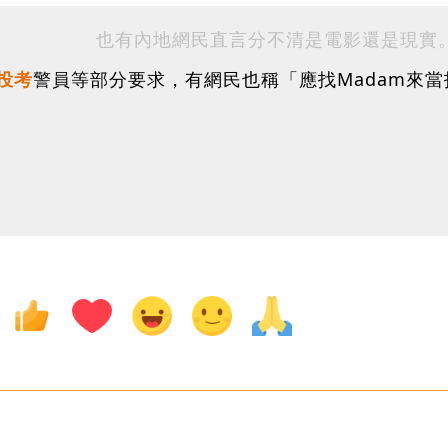
也有內地網民直言分不清是電影還是現實
投考
警員等部分要求，有網民也稱「應找Madam來