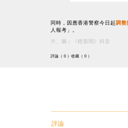
同時，因應香港警察今日起
調整
人報考」。
片、圖︰《橙新聞》抖音
評論（ 0 ）
收藏（ 0 ）
評論