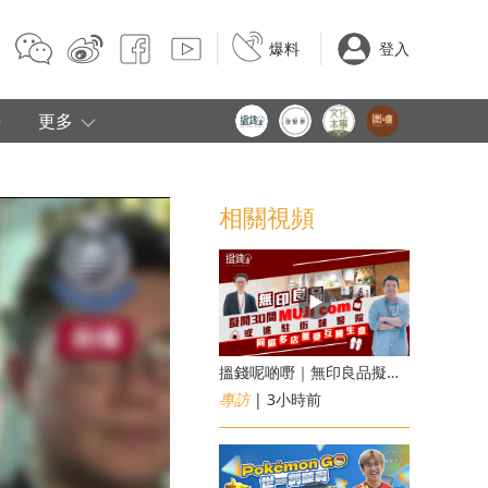
爆料
登入
e
更多
相關視頻
搵錢呢啲嘢｜無印良品擬開30間「MUJI com」 或進駐街舖醫院 同區多店無憂互搶生意
專訪
| 3小時前