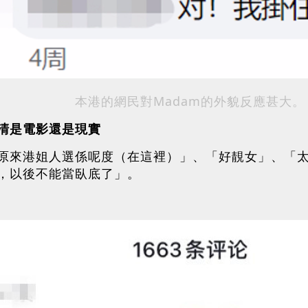
本港的網民對Madam的外貌反應甚大。
清是電影還是現實
原來港姐人選係呢度（在這裡）」、「好靚女」、「
，以後不能當臥底了」。