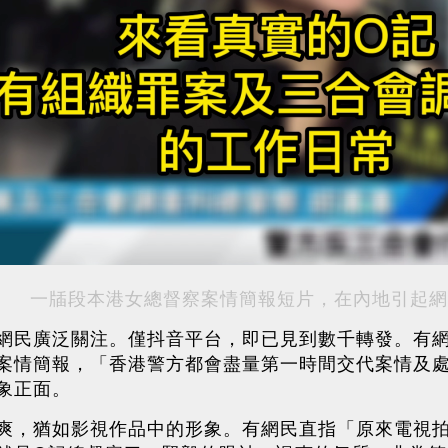
一牐段本港女總督察案情簡報短片，在內地引起網
網民廣泛關注。僅抖音平台，即已見到數千轉發。有
案情簡報，「香港警方都會盡量第一時間交代案情及
象正面。
爽，猶如影視作品中的形象。有網民直指「原來電視拍