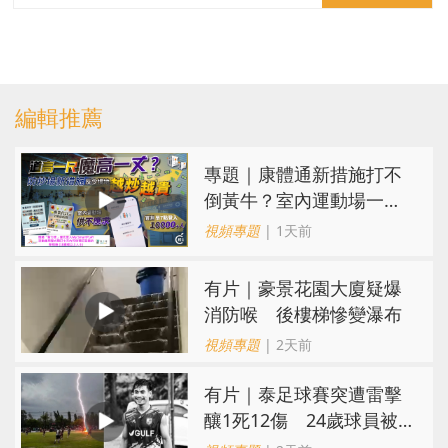
編輯推薦
專題｜康體通新措施打不
倒黃牛？室內運動場一場
難求越炒越貴
視頻專題
| 1天前
有片｜豪景花園大廈疑爆
消防喉 後樓梯慘變瀑布
視頻專題
| 2天前
有片｜泰足球賽突遭雷擊
釀1死12傷 24歲球員被
閃電劈中亡