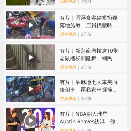
視頻專題
| 2天前
​有片｜雲浮食客結帳扔錢
落地施辱 店員找贖時還
施彼身獲老闆肯定
視頻專題
| 2天前
有片｜新蒲崗唐樓逾10隻
老鼠樓梯間亂舞 網民嚇
親：每次經過都要好大勇
視頻專題
| 3天前
氣
有片｜油麻地七人車突向
後倒車 兩私家車捱撞
司機不顧而去
視頻專題
| 3天前
有片｜NBA湖人球星
Austin Reaves訪港 修
頓與青少年交流球技
視頻專題
| 4天前