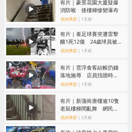
有片｜豪景花園大廈疑爆
消防喉 後樓梯慘變瀑布
視頻專題
| 1天前
有片｜泰足球賽突遭雷擊
釀1死12傷 24歲球員被
閃電劈中亡
視頻專題
| 1天前
​有片｜雲浮食客結帳扔錢
落地施辱 店員找贖時還
施彼身獲老闆肯定
視頻專題
| 1天前
有片｜新蒲崗唐樓逾10隻
老鼠樓梯間亂舞 網民嚇
親：每次經過都要好大勇
視頻專題
| 2天前
氣