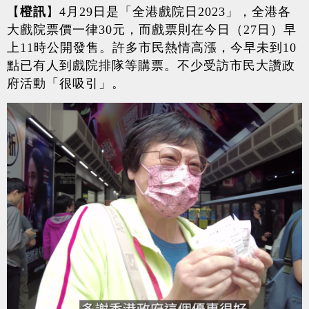
橙訊
【
】4月29日是「全港戲院日2023」，全港各
大戲院票價一律30元，而戲票則在今日（27日）早
上11時公開發售。許多市民熱情高漲，今早未到10
點已有人到戲院排隊等購票。不少受訪市民大讚政
府活動「很吸引」。