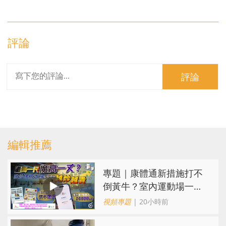
評論
評論
編輯推薦
專題｜康體通新措施打不
倒黃牛？室內運動場一場
難求越炒越貴
視頻專題
| 20小時前