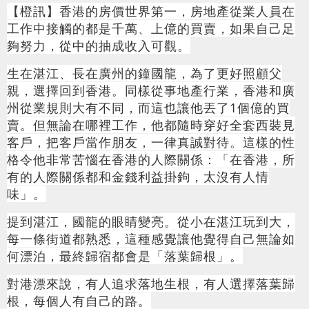
【橙訊】香港的房價世界第一，房地產從業人員在
工作中接觸的都是千萬、上億的買賣，如果自己足
夠努力，從中的抽成收入可觀。
生在湛江、長在廣州的鐘國龍，為了更好照顧父
親，選擇回到香港。同樣從事地產行業，香港和廣
州從業規則大有不同，而這也讓他丟了1個億的買
賣。但無論在哪裡工作，他都隨時穿好全套西裝見
客戶，把客戶當作朋友，一律真誠對待。這樣的性
格令他非常苦惱在香港的人際關係：「在香港，所
有的人際關係都和金錢利益掛鉤，太沒有人情
味」。
提到湛江，國龍的眼睛變亮。從小在湛江玩到大，
每一條街道都熟悉，這種感覺讓他覺得自己無論如
何漂泊，最終歸宿都會是
「
落葉歸根
」
。
對港漂來說，有人追求落地生根，有人選擇落葉歸
根，每個人有自己的路。