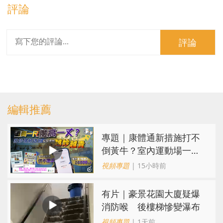
評論
評論
編輯推薦
專題｜康體通新措施打不
倒黃牛？室內運動場一場
難求越炒越貴
視頻專題
| 15小時前
有片｜豪景花園大廈疑爆
消防喉 後樓梯慘變瀑布
視頻專題
| 1天前