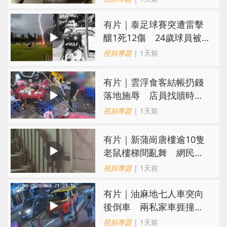
有片｜泰足球賽突遭雷擊
釀1死12傷 24歲球員被
閃電劈中亡
視頻專題
| 1天前
​有片｜雲浮食客結帳扔錢
落地施辱 店員找贖時還
施彼身獲老闆肯定
視頻專題
| 1天前
有片｜新蒲崗唐樓逾10隻
老鼠樓梯間亂舞 網民嚇
親：每次經過都要好大勇
視頻專題
| 1天前
氣
有片｜油麻地七人車突向
後倒車 兩私家車捱撞
司機不顧而去
視頻專題
| 1天前