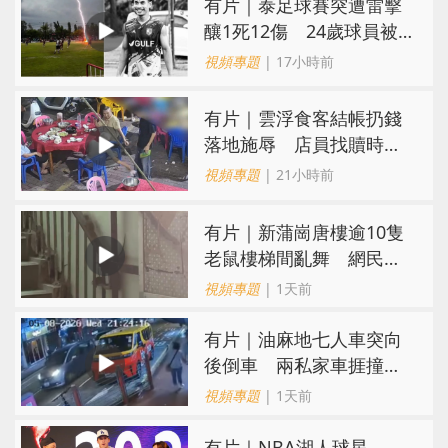
有片｜泰足球賽突遭雷擊
釀1死12傷 24歲球員被
閃電劈中亡
視頻專題
| 17小時前
​有片｜雲浮食客結帳扔錢
落地施辱 店員找贖時還
施彼身獲老闆肯定
視頻專題
| 21小時前
有片｜新蒲崗唐樓逾10隻
老鼠樓梯間亂舞 網民嚇
親：每次經過都要好大勇
視頻專題
| 1天前
氣
有片｜油麻地七人車突向
後倒車 兩私家車捱撞
司機不顧而去
視頻專題
| 1天前
有片｜NBA湖人球星