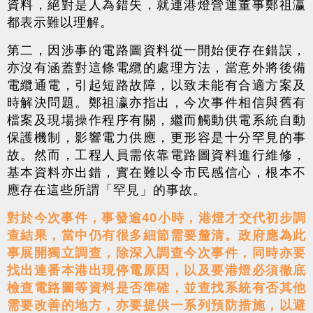
資料，絕對是人為錯失，就連港燈營運董事鄭祖瀛
都表示難以理解。
第二，因涉事的電路圖資料從一開始便存在錯誤，
亦沒有涵蓋對這條電纜的處理方法，當意外將後備
電纜通電，引起短路故障，以致未能有合適方案及
時解決問題。鄭祖瀛亦指出，今次事件相信與舊有
檔案及現場操作程序有關，繼而觸動供電系統自動
保護機制，影響電力供應，更形容是十分罕見的事
故。然而，工程人員需依靠電路圖資料進行維修，
基本資料亦出錯，實在難以令市民感信心，根本不
應存在這些所謂「罕見」的事故。
對於今次事件，事發逾40小時，港燈才交代初步調
查結果，當中仍有很多細節需要釐清。政府應為此
事展開獨立調查，除深入調查今次事件，同時亦要
找出連番本港出現停電原因，以及要港燈必須徹底
檢查電路圖等資料是否準確，並查找系統有否其他
需要改善的地方，亦要提供一系列預防措施，以避