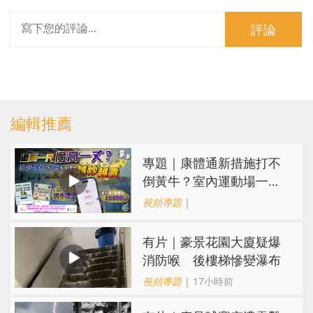
評論
編輯推薦
專題｜康體通新措施打不
倒黃牛？室內運動場一場
難求越炒越貴
視頻專題
|
有片｜豪景花園大廈疑爆
消防喉 後樓梯慘變瀑布
視頻專題
| 17小時前