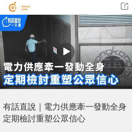
有話直說｜電力供應牽一發動全身
定期檢討重塑公眾信心