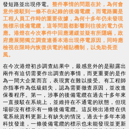
發短路並出現停電。
整件事情的問題在於，為何會
意外接駁到一條不在紀錄的後備電纜，而電路圖是
工程人員工作時的重要依據，為何十多年仍未發現
無標示後備電纜，這等問題都影響到往後的電力供
應。港燈在今次事件中回應遲緩並疑有所隱瞞，政
府應展開獨立調查連番本港出現停電原因，同時應
檢視在限時內恢復供電的補貼機制，以免助長歪
風。
在今次港燈初步調查結果中，最感意外的是顯露出
兩件有迫切需要作出調查的事情，而更重要的是作
為一間大企業而言，表現實在難以接受。有工程師
亦指事件為低級錯失，認為需要徹查原因，並改進
保養程序。第一，涉事的後備電纜在過去十多年來
一直接駁在系統上，並維持在不通電的狀態，但現
場卻沒有標示有一條後備電纜。這反映出港燈在供
電系統資料更新上有缺失的情況，過去十多年本港
科技發達，一條後備電纜的標示也未能發現並更新