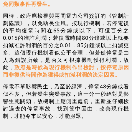
免同類事件再發生。
同時，政府應檢視與兩間電力公司簽訂的《管制計
劃協議》，以免助長歪風。按現行機制，若停電後
的平均復電時間在65分鐘或以下，可獲百分之
0.015的准許利潤；若復電時間80分鐘或以上就要
扣減准許利潤的百分之0.01，85分鐘或以上扣減更
多。這個現行機制看似公平合理，但若然停電是由
人為錯誤所致，是否又可根據機制獲得利潤，故
此，
政府是時候為現行機制作出檢討，按停電原因
而非復供時間作為獲得或扣減利潤的決定因素。
停電不單影響民生，乃至於經濟，停電48分鐘或看
似不多，但若發生突發事故，這一分一秒絕對是影
響生死關頭，故機制上應側重處罰，重新並仔細檢
討過去的停電事故，找到箇中因由，改善現行機
制，才能令市民安心，才能服眾。