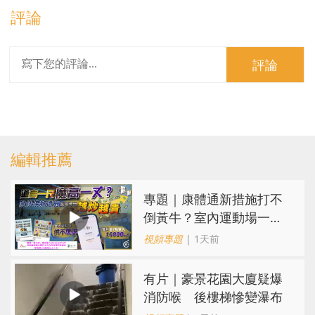
評論
評論
編輯推薦
專題｜康體通新措施打不
倒黃牛？室內運動場一場
難求越炒越貴
視頻專題
| 1天前
有片｜豪景花園大廈疑爆
消防喉 後樓梯慘變瀑布