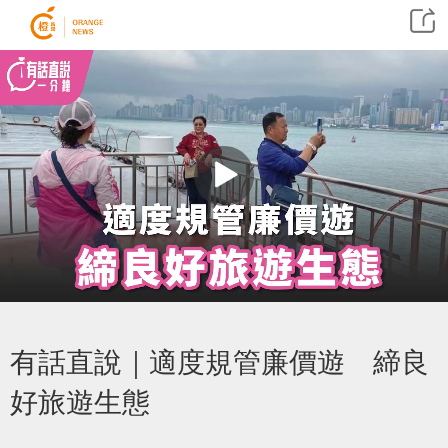
有話直說｜適度規管廉價遊 締良
好旅遊生態