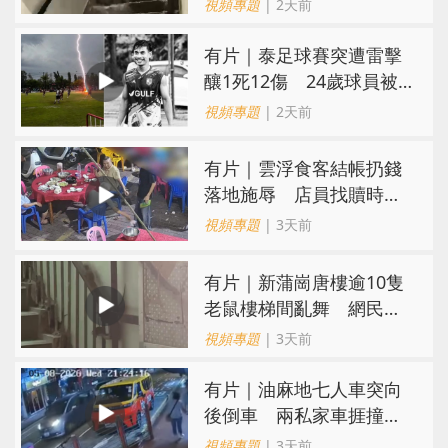
視頻專題
| 2天前
有片｜泰足球賽突遭雷擊
釀1死12傷 24歲球員被
閃電劈中亡
視頻專題
| 2天前
​有片｜雲浮食客結帳扔錢
落地施辱 店員找贖時還
施彼身獲老闆肯定
視頻專題
| 3天前
有片｜新蒲崗唐樓逾10隻
老鼠樓梯間亂舞 網民嚇
親：每次經過都要好大勇
視頻專題
| 3天前
氣
有片｜油麻地七人車突向
後倒車 兩私家車捱撞
司機不顧而去
視頻專題
| 3天前