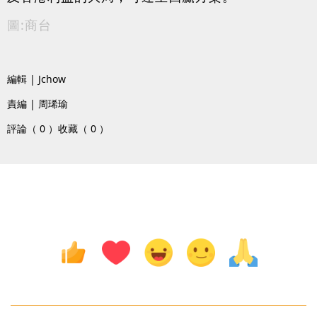
圖:商台
編輯 | Jchow
責編 | 周琋瑜
評論（ 0 ）
收藏（ 0 ）