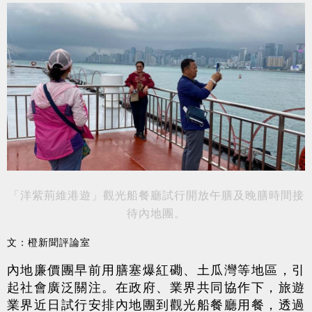
「洋紫荊維港遊」觀光船餐廳試行開放午膳及晚膳時間接
待內地團。
文：橙新聞評論室
內地廉價團早前用膳塞爆紅磡、土瓜灣等地區，引
起社會廣泛關注。在政府、業界共同協作下，旅遊
業界近日試行安排內地團到觀光船餐廳用餐，透過