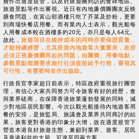
費作出適度規管，以及對旅遊團到訪的食肆地區、
旅遊景點等作出審視。近日有內地廉價團團友反映
膳食問題，在富山邨酒樓只吃了芥菜及炒粉，更要
到商場快餐店用餐。而有業內人士表示，觀光船每
人用餐成本較在酒樓多約20元，亦只是每人64元。
故此，
旅遊項目在維持成本的同時亦要保證質量，
才能持續經營，尤其疫後內地遊客大量重來，政府
必須正視廉價團再起的問題，由團費、用餐地點，
參觀景點都應要求旅行社須提前給予行程，審視其
可行性，有需要時並作出協助。
行政長官李家超日前表示，特區政府重視旅行團管
理，有信心大家共同努力可令旅客有好的經歷，會
與業界磋商，在保障香港旅業蓬勃發展的同時，減
少對地區居民影響。今次以觀光船接待內地遊客用
餐的安排，是旅監局、旅議會及業界共同商討的結
果，旅客更對香港的印象分大增，故在適度規管下
營造本港良好旅遊生態，兼顧到業界、遊客、居民
及香港利益的大局，可達至四贏方案。