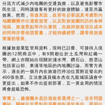
分流方式減少內地團的交通負擔，以及避免影響市
民生活，同時讓遊客有更好的旅遊體驗，達至共贏
效果。然而，
長遠來說，政府有必要認真考慮對內
地團團費作出適當規管，以及對旅遊團到訪的食肆
地區、旅遊景點等作出審視，在維持旅遊項目成本
的同時亦要保證質量，才能持續經營，讓香港旅遊
業蓬勃發展。
根據旅遊業監管局資料，現時已註冊、可接待入境
團的12間商店中，有9間都位於土瓜灣和紅磡一
帶。網上亦開始出現關於淺水灣、鑽石山、慈雲山
包括富山邨、東涌等地區的內地團討論。而警方表
示，過去的一個月內在旅遊巴停泊位置附近發出約
400張吿票。立法會議員楊永杰在九龍城區議會中
更提出，如果不作出提前部署，五一黃金周的情況
將會超級恐怖。
事實上，廉價團本是訪港旅客選擇之一，並非問題
癥結，關鍵在於景點和用餐地點過於集中。要明白