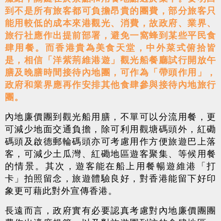
到不是所有旅客都可負擔昂貴的團費，部分旅客只
能用較低的成本來港觀光、消費，故政府、業界、
旅行社應作出提前部署，避免一窩蜂到某些平民食
肆用餐。而香港貴為美食天堂，中外菜式俯拾皆
是，相信「洋紫荊維港遊」觀光船餐廳試行開放午
膳及晚膳時間接待內地團，可作為「帶頭作用」，
政府和業界應再作安排其他食肆參與接待內地旅行
團。
內地廉價團到觀光船用膳，不單可以分流用餐，更
可減少地面交通負擔，除可利用觀塘碼頭外，紅磡
碼頭及啟德郵輪碼頭亦可考慮用作方便旅遊巴上落
客，可減少土瓜灣、紅磡地區遊客聚集、等候用餐
的情景。其次，遊客能在船上用餐暢遊維港「打
卡」拍照留念，旅遊體驗良好，對香港能留下好印
象更可藉此對外宣傳香港。
長遠而言，政府實有必要認真考慮對內地廉價團團