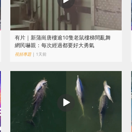
有片｜新蒲崗唐樓逾10隻老鼠樓梯間亂舞
網民嚇親：每次經過都要好大勇氣
視頻專題
| 1天前