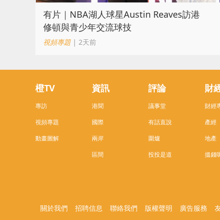
有片｜NBA湖人球星Austin Reaves訪港
修頓與青少年交流球技
視頻專題
| 2天前
橙TV
資訊
評論
財
專訪
港聞
議事堂
財經
視頻專題
國際
有話直說
產經
動畫圖解
兩岸
圍爐
地產
區間
投投是道
搵錢
關於我們
招聘信息
聯絡我們
版權聲明
廣告服務