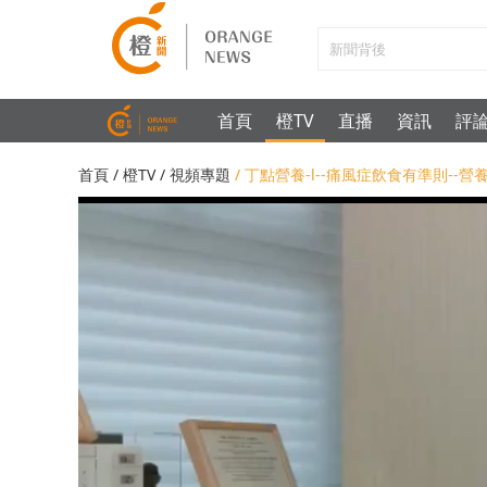
首頁
橙TV
直播
資訊
評
首頁
/
橙TV
/
視頻專題
/ 丁點營養-l--痛風症飲食有準則--