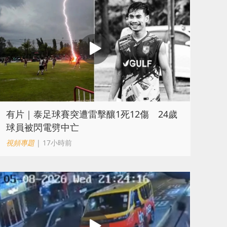
有片｜泰足球賽突遭雷擊釀1死12傷 24歲
球員被閃電劈中亡
視頻專題
| 17小時前