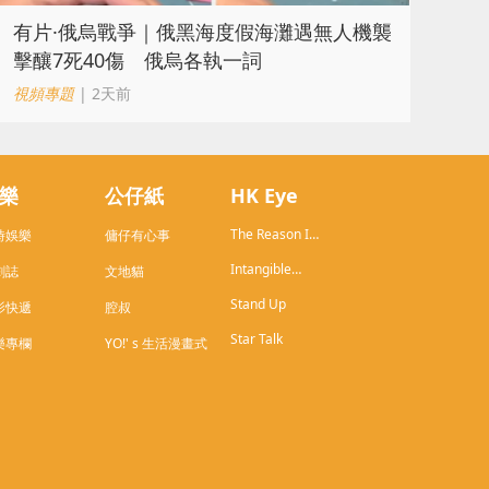
​有片·俄烏戰爭｜俄黑海度假海灘遇無人機襲
擊釀7死40傷 俄烏各執一詞
視頻專題
| 2天前
樂
公仔紙
HK Eye
The Reason I
時娛樂
傭仔有心事
Live in HK
Intangible
劇誌
文地貓
Cultural
Stand Up
Heritage of
影快遞
腔叔
Hong Kong
Star Talk
樂專欄
YO!' s 生活漫畫式