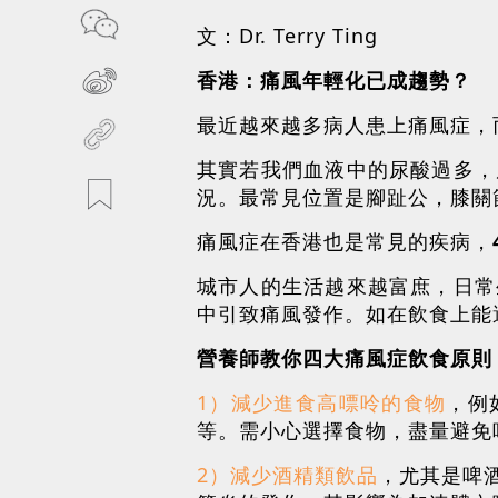
文：Dr. Terry Ting
香港：痛風年輕化已成趨勢？
最近越來越多病人患上痛風症，
其實若我們血液中的尿酸過多，
況。最常見位置是腳趾公，膝關
痛風症在香港也是常見的疾病，
城市人的生活越來越富庶，日常
中引致痛風發作。如在飲食上能
營養師教你四大痛風症飲食原則
1）
減少進食高嘌呤的食物
，例
等。需小心選擇食物，盡量避免
2）減少酒精類飲品
，尤其是啤