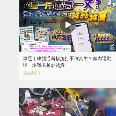
專題｜康體通新措施打不倒黃牛？室內運動
場一場難求越炒越貴
視頻專題
|