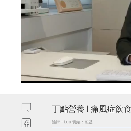
丁點營養 l 痛風症飲食
編輯：Lua
責編：包丞