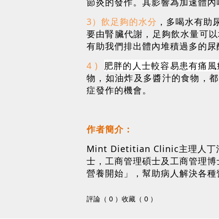
節炎的發作。其影響為加速體內
3）飲足夠的水分
，多喝水有助
要由腎臟代謝，足夠飲水量可以
有助我們排出體內堆積過多的尿
4 )
肥胖的人士較容易患有痛風
物，如油炸及多醬汁的食物，都
症發作的機會。
作者簡介：
Mint Dietitian Cl
士，工商管理碩士及工商管理博
營養開始」，幫助病人解決各種
評論（ 0 ）
收藏（ 0 ）