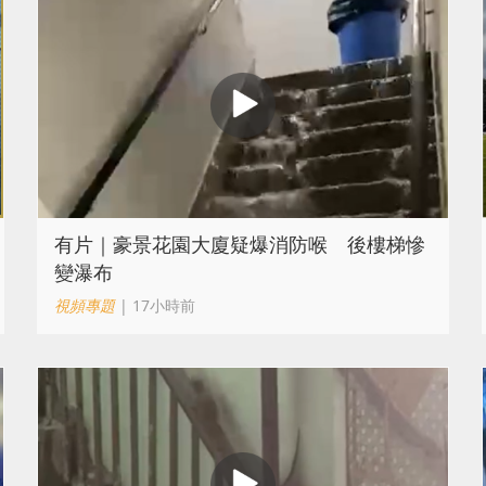
有片｜豪景花園大廈疑爆消防喉 後樓梯慘
變瀑布
視頻專題
| 17小時前