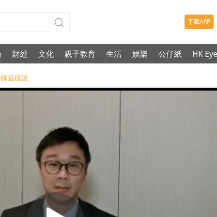
下載APP
論
財經
文化
親子教育
生活
娛樂
公仔紙
HK Ey
營養師這樣說