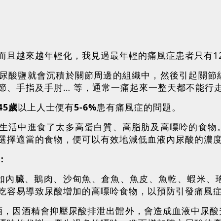
而且越來越年輕化，我見過最年輕的痛風症患者只有1
尿酸鹽就會沉積於關節周邊的組織中，然後引起關節
節、手指及手肘… 等，通常一痛起來一整天都不能行
45歲
以上人士便有
5-6%
患有痛風症的問題。
生活中進食了太多高蛋白質、高脂肪及高嘌呤的食物
選擇適當的食物，便可以有效地減低血液內尿酸的濃
：
如內臟、鵝肉、沙甸魚、倉魚、魚皮、魚乾、蝦米、
吃容易導致尿酸增加的高嘌呤食物，以預防引發痛風
酒，因酒精會抑壓尿酸排泄出體外，會造成血液中尿酸