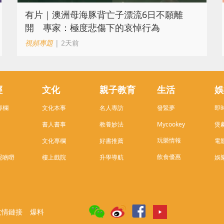
有片｜澳洲母海豚背亡子漂流6日不願離
開 專家：極度悲傷下的哀悼行為
視頻專題
| 2天前
經
文化
親子教育
生活
娛
專欄
文化本事
名人專訪
發緊夢
即
書人書事
教養妙法
Mycookey
煲
玩樂情報
文化專欄
好書推薦
電
飲食優惠
呢啲嘢
樓上戲院
升學導航
娛
友情鏈接
爆料