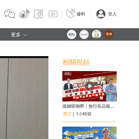
爆料
登入
e
更多
相關視頻
搵錢呢啲嘢｜無印良品擬開30間「MUJI com」 或進駐街舖醫院 同區多店無憂互搶生意
專訪
| 1小時前