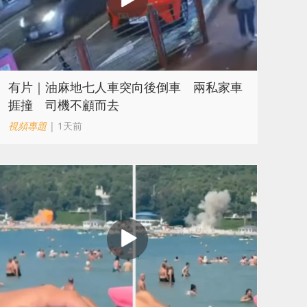
有片｜油麻地七人車突向後倒車 兩私家車
捱撞 司機不顧而去
視頻專題
| 1天前