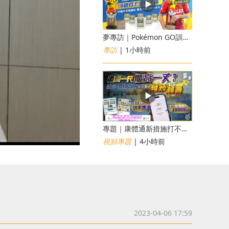
夢專訪｜Pokémon GO訓練員「蝦皮」16歲打上世界第一！戰友成最強後盾
專訪
| 1小時前
專題｜康體通新措施打不倒黃牛？室內運動場一場難求越炒越貴
視頻專題
| 4小時前
2023-04-06 17:59