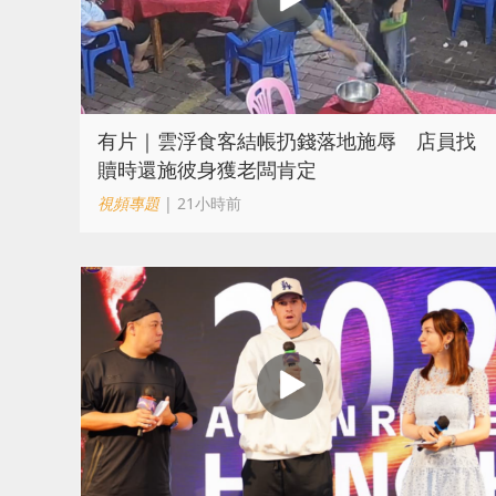
​有片｜雲浮食客結帳扔錢落地施辱 店員找
贖時還施彼身獲老闆肯定
視頻專題
| 21小時前