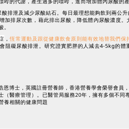
嘌呤的代謝，產生過多的嘌呤，進而增加體內尿酸的
尿酸排泄及減少尿酸結石。每日最理想能夠飲到兩公升的
增加排尿次數，藉此排出尿酸，降低體內尿酸濃度。
酸。
症
，
恆常運動及跟從健康飲食原則能有效地替我們保
會阻礙尿酸排泄。研究證實肥胖的人減去4-5kg的
inic主理人丁浩恩博士，英國註冊營養師，香港營養學會榮
士（醫療管理）。已醫管局服務20年，擁有多個不同
營養相關的健康問題