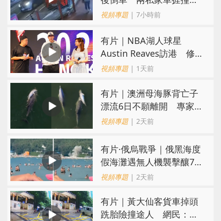
司機不顧而去
視頻專題
| 7小時前
有片｜NBA湖人球星
Austin Reaves訪港 修
頓與青少年交流球技
視頻專題
| 1天前
有片｜澳洲母海豚背亡子
漂流6日不願離開 專家：
極度悲傷下的哀悼行為
視頻專題
| 2天前
​有片·俄烏戰爭｜俄黑海度
假海灘遇無人機襲擊釀7死
40傷 俄烏各執一詞
視頻專題
| 2天前
有片｜黃大仙客貨車掉頭
跣胎險撞途人 網民：飄