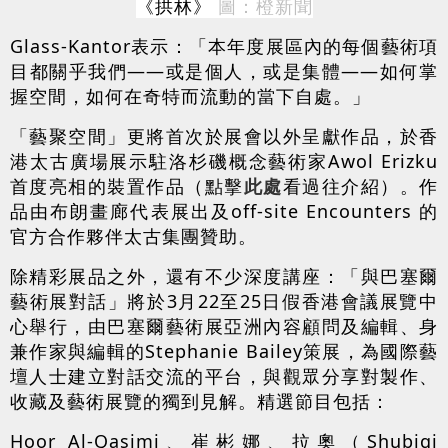
《拱林》
圖：橙新聞
Glass-Kantor表示：「本年度展區內的每個藝術項
目都關乎我們——或是個人，或是集體——如何掌
握空間，如何在奇特而流動的當下自處。」
「藝聚空間」更將首次於展會以外呈獻作品，於香
港太古廣場展示駐洛杉磯概念藝術家Awol Erizku
首度亮相的裝置作品（點擊
此處
看過往介紹）。作
品由布朗畫廊代表展出及off-site Encounters 的
官方合作夥伴太古集團贊助。
除精彩展品之外，還有不少深度講座：「與巴塞爾
藝術展對話」將於3月22至25日假香港會議展覽中
心舉行，由巴塞爾藝術展亞洲內容顧問及編輯、身
兼作家與編輯的Stephanie Bailey策展，為國際藝
壇人士建立對話交流的平台，與觀眾分享對製作、
收藏及藝術展覽的獨到見解。精選節目包括：
Hoor Al-Qasimi、崔彬娜、拉奧（Shubigi