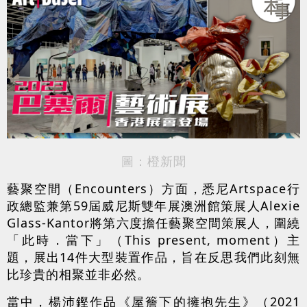
圖：橙新聞
藝聚空間（Encounters）方面，悉尼Artspace行
政總監兼第59屆威尼斯雙年展澳洲館策展人Alexie
Glass-Kantor將第六度擔任藝聚空間策展人，圍繞
「此時．當下」（This present, moment）主
題，展出14件大型裝置作品，旨在反思我們此刻無
比珍貴的相聚並非必然。
當中，楊沛鏗作品《屋簷下的擁抱先生》（2021