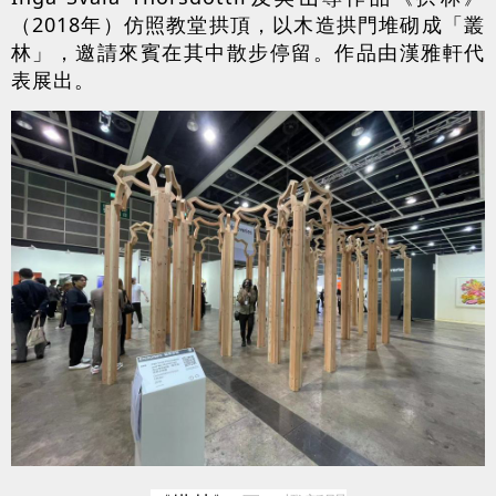
（2018年）仿照教堂拱頂，以木造拱門堆砌成「叢
林」，邀請來賓在其中散步停留。作品由漢雅軒代
表展出。