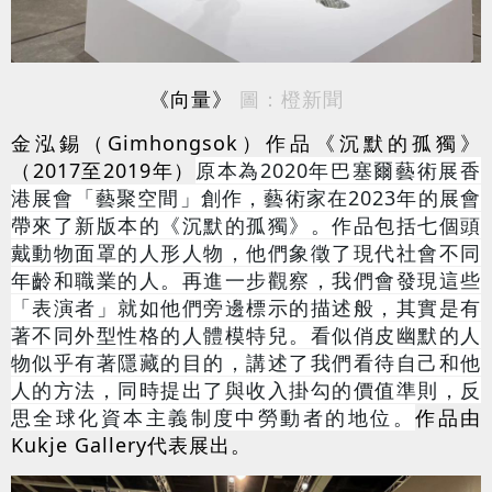
《向量》
圖：橙新聞
金泓錫（Gimhongsok）作品《沉默的孤獨》
（2017至2019年）
原本為
2020
年巴塞爾藝術展香
港展會「藝聚空間」創作，藝術家在
2023
年的展會
帶來了新版本的《沉默的孤獨》。作品包括七個頭
戴動物面罩的人形人物，他們象徵了現代社會不同
年齡和職業的人。再進一步觀察，我們會發現這些
「表演者」就如他們旁邊標示的描述般，其實是有
著不同外型性格的人體模特兒。看似俏皮幽默的人
物似乎有著隱藏的目的，講述了我們看待自己和他
人的方法，同時提出了與收入掛勾的價值準則，反
思全球化資本主義制度中勞動者的地位
。
作品由
Kukje Gallery代表展出。