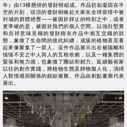
年）由13棵懸掛的發財樹組成。作品彷如凝固在半
空的片刻，頭頂的發財樹喚起大家在全球疫情中被
封城的群體經歷——被困於靜止的時刻之中，或者
更準確的是，被困於我們的個人空間。以強壯堅實
和吉祥意味見稱的發財樹在作品中相互交織的狀
態，象徵了生命間的彼此糾纏，成簇的植物甚至看
起來像聚集了一群人。這件作品展示出在被隔離和
惴惴不安之中人與人的互相依賴，以及一種集體的
緊張和無力感，也象徵了團結和韌力。延續藝術家
以往的創作實踐，將植物生態及靜物擬人化，演繹
人類情感與關係的錯綜複雜。作品由刺點畫廊代表
展出。