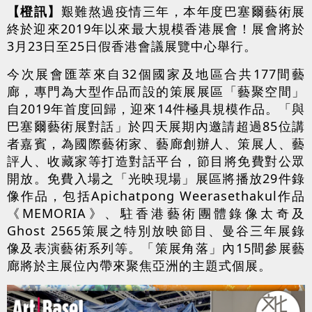
【橙訊】
艱難熬過疫情三年，本年度巴塞爾藝術展
終於迎來2019年以來最大規模香港展會！展會將於
3月23日至25日假香港會議展覽中心舉行。
今次展會匯萃來自32個國家及地區合共177間藝
廊，專門為大型作品而設的策展展區「藝聚空間」
自2019年首度回歸，迎來14件極具規模作品。「與
巴塞爾藝術展對話」於四天展期內邀請超過85位講
者嘉賓，為國際藝術家、藝廊創辦人、策展人、藝
評人、收藏家等打造對話平台，節目將免費對公眾
開放。免費入場之「光映現場」展區將播放29件錄
像作品，包括Apichatpong Weerasethakul作品
《MEMORIA》、駐香港藝術團體錄像太奇及
Ghost 2565策展之特別放映節目、曼谷三年展錄
像及表演藝術系列等。「策展角落」內15間參展藝
廊將於主展位內帶來聚焦亞洲的主題式個展。