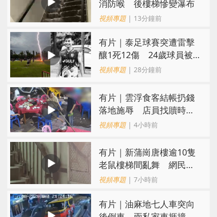
消防喉 後樓梯慘變瀑布
視頻專題
| 13分鐘前
有片｜泰足球賽突遭雷擊
釀1死12傷 24歲球員被
閃電劈中亡
視頻專題
| 28分鐘前
​有片｜雲浮食客結帳扔錢
落地施辱 店員找贖時還
施彼身獲老闆肯定
視頻專題
| 4小時前
有片｜新蒲崗唐樓逾10隻
老鼠樓梯間亂舞 網民嚇
親：每次經過都要好大勇
視頻專題
| 7小時前
氣
有片｜油麻地七人車突向
後倒車 兩私家車捱撞