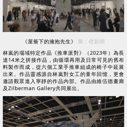
《屋簷下的擁抱先生》
圖：橙新聞
林嵐的場域特定作品《推車派對》（2023年）為長
達14米之拼接作品，由循環再用及日常可見的舊布
料製作而成，從六個工業手推車組成的椅子中延展
出來。作品靈感源自林嵐對女工的童年回憶，更會
邀請觀眾進入寧靜的作品內部。作品由維伍德畫廊
及Zilberman Gallery共同展出。