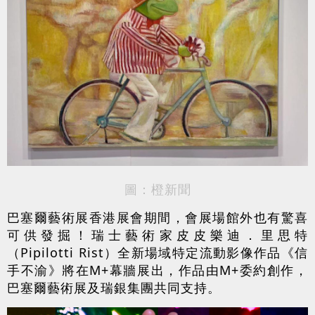
圖：橙新聞
巴塞爾藝術展香港展會期間，會展場館外也有驚喜
可供發掘！瑞士藝術家皮皮樂迪．里思特
（Pipilotti Rist）全新場域特定流動影像作品《信
手不渝》將在M+幕牆展出，作品由M+委約創作，
巴塞爾藝術展及瑞銀集團共同支持。