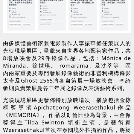
由多媒體藝術家兼電影製作人李振華擔任策展人的
光映現場展區，呈獻來自世界各地藝術家作品，共
8場放映會及29件錄像作品，包括：Mónica de
Miranda、徐世琪、Tromarama、及沈莘等。區
內兩家重要及專門發展錄像藝術的非營利機構錄影
太奇及Ghost 2565將各自策展一場放映會，李綺
敏則負責策展曼谷三年展之錄像及表演藝術系列。
光映現場展區更發佈特別放映場次，播放包括金棕
櫚獎導演Apichatpong Weerasethakul作品
《MEMORIA》。作品以哥倫比亞為背景，由金像
獎得主Tilda Swinton 領銜主演，是藝術家
Weerasethakul首次在泰國境外拍攝的作品，將於