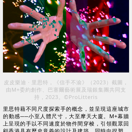
皮皮樂迪 · 里思特，《信手不渝》（2023）截圖，
由M+委約創作、巴塞爾藝術展及瑞銀集團共同支
持，2023。©ProLitteris
里思特藉不同尺度探索手的概念，並呈現這座城市
的動感──小至人體尺寸，大至摩天大廈。M+幕牆
上呈現的手以不同速度於物件間穿梭，引領觀眾回
顧香港具有歷史意義的設計及建築，同時向捏塑、