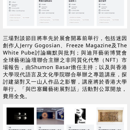
三場對談節目將率先於展會開幕前舉行，包括迷因
創作人Jerry Gogosian、Freeze Magazine及The
White Pube討論幽默與批判；與迪拜藝術博覽會
全球藝術論壇聯合主辦之非同質化代幣（NFT）市
場報告，由Shumon Basar擔任主持；以及與香港
大學現代語言及文化學院聯合舉辦之專題講座，探
討建築對又一山人作品之影響，講座將於香港大學
舉行。「與巴塞爾藝術展對話」活動對公眾開放，
費用全免。