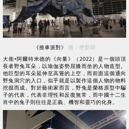
《推車派對》
圖：橙新聞
大衛•阿爾特米德的《向量》（2022）是一個頭頂
長者野兔耳朵，以瑜伽姿勢屈膝而坐的人物造型。
他巨型的耳朵延伸至高聳的上空，而前面這個通向
野兔洞穴的入口，似乎就是以製作這個人物的物料
挖掘而成。對於藝術家而言，野兔是榮格原型中騙
子的代表，代表非理性和反復無常，而中國十二生
肖中的兔子則往往是正義、機智和靈巧的化身。