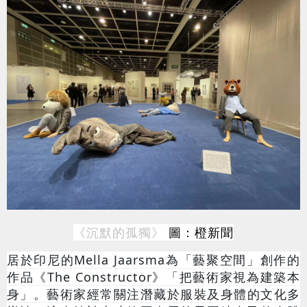
《沉默的孤獨》
圖：橙新聞
居於印尼的
Mella Jaarsma
為「藝聚空間」創作的
作品《
The Constructor
》
「把藝術家視為建築本
身」。藝術家經常關注潛藏於服裝及身體的文化多