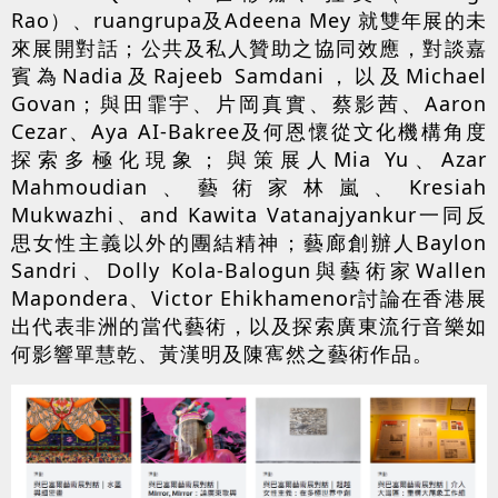
Rao）、ruangrupa及Adeena Mey 就雙年展的未
來展開對話；公共及私人贊助之協同效應，對談嘉
賓為Nadia及Rajeeb Samdani，以及Michael
Govan；與田霏宇、片岡真實、蔡影茜、Aaron
Cezar、Aya AI-Bakree及何恩懷從文化機構角度
探索多極化現象；與策展人Mia Yu、Azar
Mahmoudian、藝術家林嵐、Kresiah
Mukwazhi、and Kawita Vatanajyankur一同反
思女性主義以外的團結精神；藝廊創辦人Baylon
Sandri、Dolly Kola-Balogun與藝術家Wallen
Mapondera、Victor Ehikhamenor討論在香港展
出代表非洲的當代藝術，以及探索廣東流行音樂如
何影響單慧乾、黃漢明及陳寯然之藝術作品。