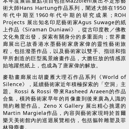
本年度展區重點項目包括Mazzoleni展出不定形藝
術大師Hans Hartung作品系列，闡述大師在1950
年代中期至1960年代中期的研究成果；ROH
Projects 展出知名印尼藝術家Agus Suwage的紙
上作品《Siraman Duniawi》，從古印度教／佛教
文化角度出發，探索有關身分的多重面向；世界畫
廊展出已故香港水墨藝術家唐家偉的靈性藝術旅
程，包括潑墨作品，以及藝術家以雙手、指頭和指
甲所創造的巨型風景繪畫作品，大膽狂放的情感原
始地躍然紙上，也成為了唐家偉的解放。
麥勒畫廊展出胡慶雁大理石作品系列《World of
Silence》，延續藝術家近年積極探索的「空洞」主
題。Rossi & Rossi 帶來Rasheed Araeen的作品
合集，橫跨藝術家早年的肖像畫到後來廣為人識的
簡約雕塑作品。Zeno X Gallery 展出精心挑選的
Martin Margiela作品，內容與藝術家現時於首爾
樂天美術館內的巡迴展覽相仿，包括軀幹雕塑及菲
林飛塵畫。