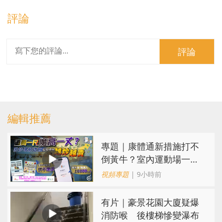
評論
評論
編輯推薦
專題｜康體通新措施打不
倒黃牛？室內運動場一場
難求越炒越貴
視頻專題
| 9小時前
有片｜豪景花園大廈疑爆
消防喉 後樓梯慘變瀑布