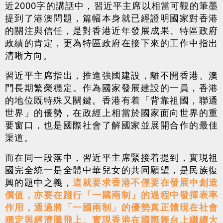
近2000字的講話中，習近平主席以相當可觀的筆墨
提到了港澳問題，篇幅本身就已經證明國家對香港
的關注與信任，是對香港近年發展成果、特區政府
政績的肯定，更為特區政府在接下來的工作中指出
清晰方向。
習近平主席指出，推進強國建設，離不開香港、澳
門長期繁榮穩定。作為國家發展建設的一員，香港
的地位既特殊又關鍵。香港有着「背靠祖國，聯通
世界」的優勢，在政經上相當於國家面向世界的重
要窗口，也是國際社會了解國家並展開合作的最佳
渠道。
而在同一段落中，習近平主席緊接着提到，實現祖
國完全統一是全體中華兒女的共同願望，是民族復
興的題中之義，
這就要求香港不僅要在發展中創造
價值，亦要在踐行「一國兩制」的過程中發揮表率
作用，通過將「一國兩制」的優勢真正體現在社會
穩定與經濟騰飛上、實現香港在國際舞台上繼續大