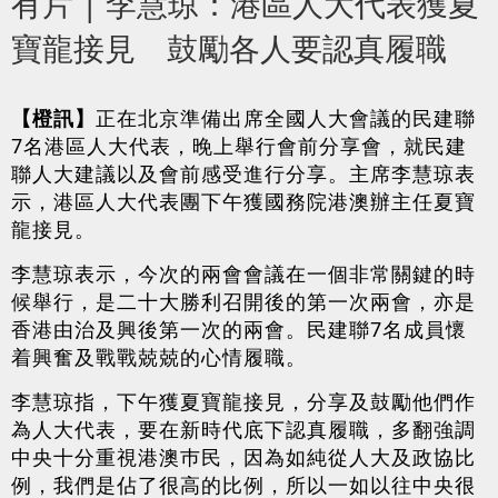
有片 | 李慧琼：港區人大代表獲夏
寶龍接見 鼓勵各人要認真履職
【橙訊】
正在北京準備出席全國人大會議的民建聯
7名港區人大代表，晚上舉行會前分享會，就民建
聯人大建議以及會前感受進行分享。主席李慧琼表
示，港區人大代表團下午獲國務院港澳辦主任夏寶
龍接見。
李慧琼表示，今次的兩會會議在一個非常關鍵的時
候舉行，是二十大勝利召開後的第一次兩會，亦是
香港由治及興後第一次的兩會。民建聯7名成員懷
着興奮及戰戰兢兢的心情履職。
李慧琼指，下午獲夏寶龍接見，分享及鼓勵他們作
為人大代表，要在新時代底下認真履職，多翻強調
中央十分重視港澳巿民，因為如純從人大及政協比
例，我們是佔了很高的比例，所以一如以往中央很