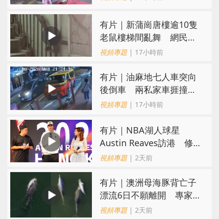
有片｜新蒲崗唐樓逾10隻
老鼠樓梯間亂舞 網民嚇
親：每次經過都要好大勇
視頻專題
| 17小時前
氣
有片｜油麻地七人車突向
後倒車 兩私家車捱撞
司機不顧而去
視頻專題
| 17小時前
有片｜NBA湖人球星
Austin Reaves訪港 修
頓與青少年交流球技
視頻專題
| 2天前
有片｜澳洲母海豚背亡子
漂流6日不願離開 專家：
極度悲傷下的哀悼行為
視頻專題
| 2天前