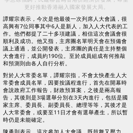
更好推動香港融入國家發展大局。
譚耀宗表示，今次是他最後一次列席人大會議，很
高興有7位同事其中6人是新人，加入人大代表的工
作。他們都提了二十多項建議，相信這次會議會很
順利及成功。他又指，主席團名單明天會在預備會
議上通過，並公開發表，主席團的責任是主持整個
大會進行，成員約190位。至於成員組成有何推敲
和預測則由各人自行分析。
對於人大常委名單，譚耀宗指，不會太快產生人大
常委會成員名單，因要按議程進行，首先在開幕時
會說政府工作報告，財政預算案，之後是兩高報
告，其後則是3場選舉分別在3天內進行，包括是國
家主席、委員長、副委員長、總理等等，其後才是
人大常委會，或要至11日才會有選舉產生，所以暫
時仍是未能確定。
陳勇則表示，這次參加人大會議，既鼓舞又壓力