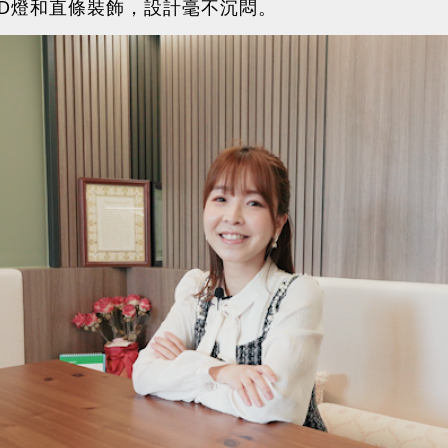
ED燈和直條裝飾，設計毫不沉悶。