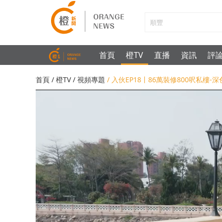
首頁
橙TV
直播
資訊
評
首頁
/
橙TV
/
視頻專題
/ 入伙EP18丨86萬裝修800呎私