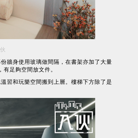
伙
部份牆身使用玻璃做間隔，在書架亦加了大量
，有足夠空間放文件。
把溫習和玩樂空間搬到上層。樓梯下方除了是