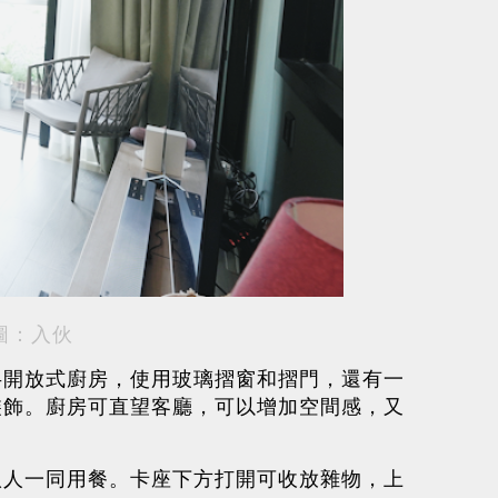
圖：入伙
半開放式廚房，使用玻璃摺窗和摺門，還有一
裝飾。廚房可直望客廳，可以增加空間感，又
八人一同用餐。卡座下方打開可收放雜物，上