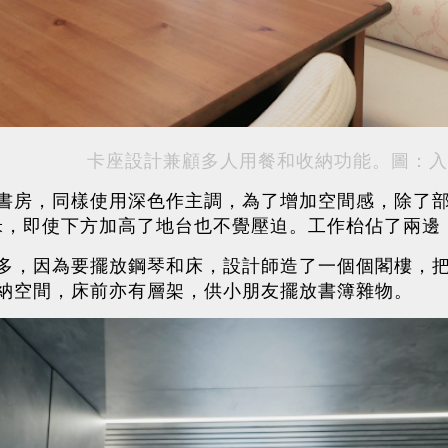
卡座設計兼顧多人用餐和收納功能。圖：入
書房，同樣使用深色作主調，為了增加空間感，除了
5米，即使下方加高了地台也不覺壓迫。工作枱佔了兩邊
多，因為要擺放鋼琴和床，設計師造了一個個閣樓，
納空間，床前亦有層架，供小朋友擺放書簿雜物。