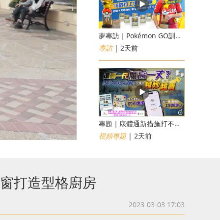
夢專訪｜Pokémon GO訓練員「蝦皮」16歲打上世界第一！戰友成最強後盾
專訪
| 2天前
專題｜康體通新措施打不倒黃牛？室內運動場一場難求越炒越貴
視頻專題
| 2天前
璃門窗打造型格廚房
2023-03-03 17:03