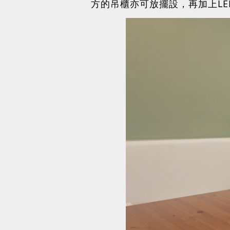
方的吊櫃亦可放擺設，再加上L