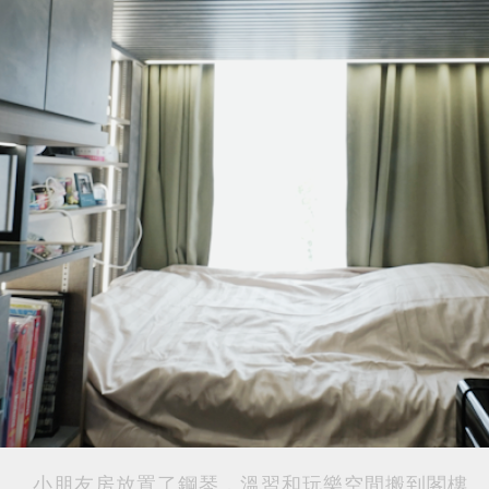
小朋友房放置了鋼琴，溫習和玩樂空間搬到閣樓。