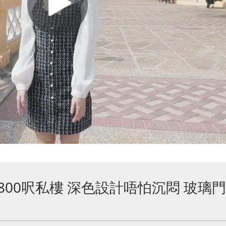
修800呎私樓 深色設計唔怕沉悶 玻