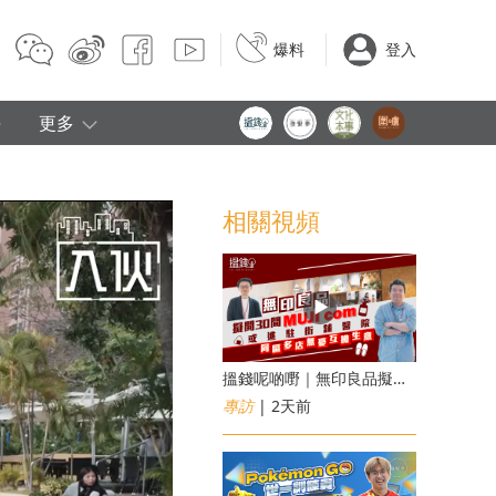
爆料
登入
e
更多
相關視頻
搵錢呢啲嘢｜無印良品擬開30間「MUJI com」 或進駐街舖醫院 同區多店無憂互搶生意
專訪
| 2天前