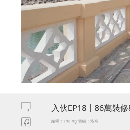
入伙EP18丨86萬裝
編輯：shaing
責編：洛奇