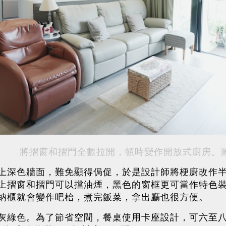
將摺窗和摺門全數拉開，頓時變作開放式廚房。
上深色牆面，難免顯得侷促，於是設計師將梗廚改作
上摺窗和摺門可以擋油煙，黑色的窗框更可當作特色
納櫃就會變作吧枱，煮完飯菜，拿出廳也很方便。
灰綠色。為了節省空間，餐桌使用卡座設計，可六至