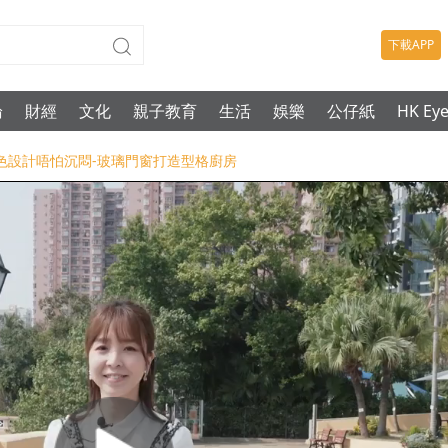
下載APP
論
財經
文化
親子教育
生活
娛樂
公仔紙
HK Ey
樓-深色設計唔怕沉悶-玻璃門窗打造型格廚房