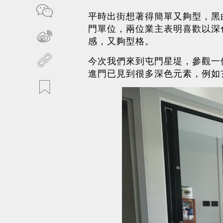
平時出街想著得簡單又夠型，黑
門單位，兩位業主表明喜歡以深
感，又夠型格。
今次我們來到屯門星堤，參觀一
進門已見到很多深色元素，例如