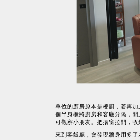
單位的廚房原本是梗廚，若再加
個半身櫃將廚房和客廳分隔，開
可觀察小朋友。把摺窗拉開，收
來到客飯廳，會發現牆身用多了