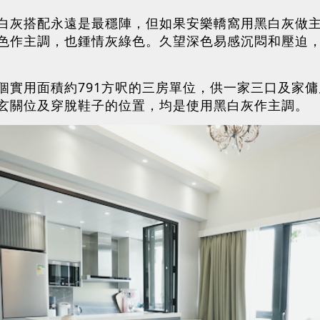
白灰搭配永遠是最穩陣，但如果安樂轎窩用黑白灰做
色作主調，也鍾情灰綠色。久望深色易感沉悶和壓迫
個實用面積約791方呎的三房單位，供一家三口及家
玄關位及穿脫鞋子的位置，均是使用黑白灰作主調。