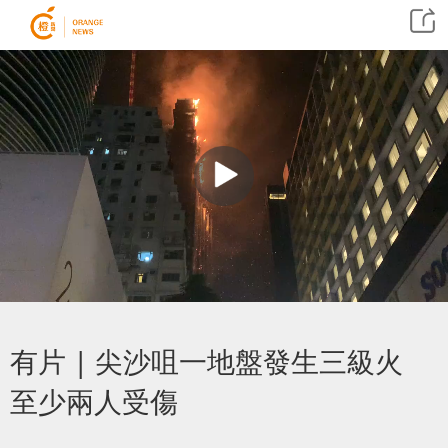
有片 | 尖沙咀一地盤發生三級火
至少兩人受傷