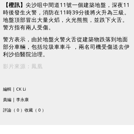
【橙訊】
尖沙咀中間道11號一個建築地盤，深夜11
時後發生火警，消防在11時39分後將火升為三級。
地盤頂部冒出大量火熖，火光熊熊，並跌下火舌。
警方指有兩人受傷。
警方表示，由於地盤火警火舌從建築物跌落到地面
部分車輛，包括垃圾車車斗 ，兩名司機受傷送去伊
利沙伯醫院治理。
影片來源：鳳凰
編輯 | CK Li
責編 | 李永康
評論（ 0 ）
收藏（ 0 ）