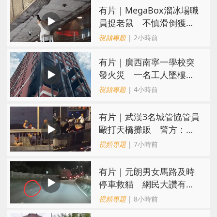
有片｜MegaBox溜冰場職
員捉老鼠 不慎滑倒獲網
民讚盡責
視頻專題
| 2小時前
有片｜廣西南寧一學校突
發火災 一名工人墜樓已
被送醫
視頻專題
| 4小時前
​有片｜武漢3名城管協管員
毆打天橋攤販 警方：涉
故意傷害已被刑拘
視頻專題
| 7小時前
有片｜元朗男女馬路及時
停車救貓 網民大讚有型
有愛心
視頻專題
| 8小時前