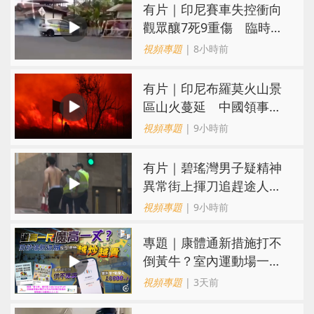
有片｜印尼賽車失控衝向
觀眾釀7死9重傷 臨時賽
道無防護隔離設施
視頻專題
| 8小時前
有片｜印尼布羅莫火山景
區山火蔓延 中國領事館
提醒公民暫勿前往
視頻專題
| 9小時前
有片｜碧瑤灣男子疑精神
異常街上揮刀追趕途人
一名保安倒地被刺傷
視頻專題
| 9小時前
專題｜康體通新措施打不
倒黃牛？室內運動場一場
難求越炒越貴
視頻專題
| 3天前