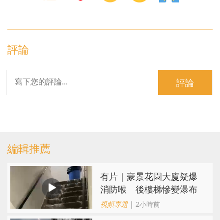
評論
評論
編輯推薦
有片｜豪景花園大廈疑爆
消防喉 後樓梯慘變瀑布
視頻專題
| 2小時前