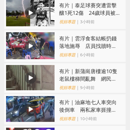
有片｜泰足球賽突遭雷擊
釀1死12傷 24歲球員被
閃電劈中亡
視頻專題
| 3小時前
​有片｜雲浮食客結帳扔錢
落地施辱 店員找贖時還
施彼身獲老闆肯定
視頻專題
| 6小時前
有片｜新蒲崗唐樓逾10隻
老鼠樓梯間亂舞 網民嚇
親：每次經過都要好大勇
視頻專題
| 9小時前
氣
有片｜油麻地七人車突向
後倒車 兩私家車捱撞
司機不顧而去
視頻專題
| 10小時前