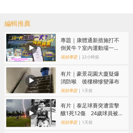
編輯推薦
專題｜康體通新措施打不
倒黃牛？室內運動場一場
難求越炒越貴
視頻專題
| 22小時前
有片｜豪景花園大廈疑爆
消防喉 後樓梯慘變瀑布
視頻專題
| 1天前
有片｜泰足球賽突遭雷擊
釀1死12傷 24歲球員被
閃電劈中亡
視頻專題
| 1天前