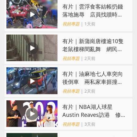
​有片｜雲浮食客結帳扔錢
落地施辱 店員找贖時還
施彼身獲老闆肯定
視頻專題
| 1天前
有片｜新蒲崗唐樓逾10隻
老鼠樓梯間亂舞 網民嚇
親：每次經過都要好大勇
視頻專題
| 2天前
氣
有片｜油麻地七人車突向
後倒車 兩私家車捱撞
司機不顧而去
視頻專題
| 2天前
有片｜NBA湖人球星
Austin Reaves訪港 修
頓與青少年交流球技
視頻專題
| 3天前