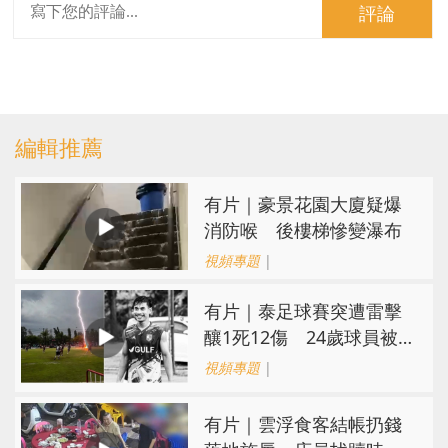
評論
編輯推薦
有片｜豪景花園大廈疑爆
消防喉 後樓梯慘變瀑布
視頻專題
|
有片｜泰足球賽突遭雷擊
釀1死12傷 24歲球員被
閃電劈中亡
視頻專題
|
​有片｜雲浮食客結帳扔錢