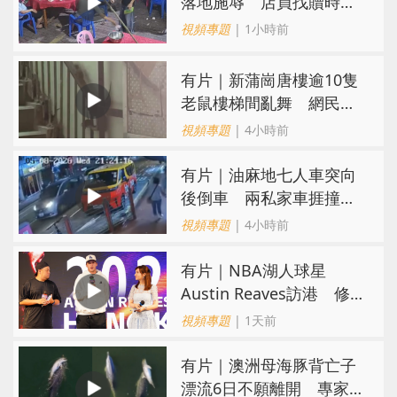
落地施辱 店員找贖時還
施彼身獲老闆肯定
視頻專題
| 1小時前
有片｜新蒲崗唐樓逾10隻
老鼠樓梯間亂舞 網民嚇
親：每次經過都要好大勇
視頻專題
| 4小時前
氣
有片｜油麻地七人車突向
後倒車 兩私家車捱撞
司機不顧而去
視頻專題
| 4小時前
有片｜NBA湖人球星
Austin Reaves訪港 修
頓與青少年交流球技
視頻專題
| 1天前
有片｜澳洲母海豚背亡子
漂流6日不願離開 專家：