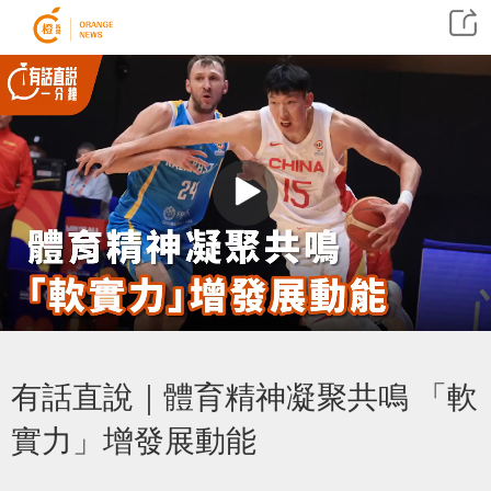
有話直說｜體育精神凝聚共鳴 「軟
實力」增發展動能