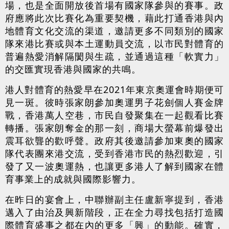
場，也是全面開放後首場有國家隊參與的賽事。政
府應將此次比賽化為重要契機，藉此打通香港與內
地體育文化交流的渠道，邀請更多不同類別的國家
隊來港比賽或與本土運動員交流，以市民對體育的
普遍熱愛消解隔閡與生疏，並通過這種「軟實力」
的交匯實現香港與國家的共鳴。
港人對體育的熱愛早在2021年東京奧運會時期便可
見一斑。彼時張家朗參加奧運男子花劍個人賽金牌
戰，香港萬人空巷，市民自發聚集在一起觀看比賽
轉播。張家朗奪金的那一刻，商場大螢幕前爆發出
震耳欲聾的歡呼聲。政府其後邀請參加東奧的國家
隊代表團來港交流，受到香港市民的熱烈歡迎，引
發了又一波奧運熱，也讓更多港人了解到國家在體
育事業上的成就與國際影響力。
在昨日的宴會上，中聯辦副主任盧新寧提到，香港
邁入了由治及興新階段，正在全力尋找包括打造國
際體育盛事之都在內的更多「興」的動能。確實，