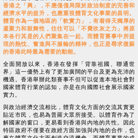
香港之「興」，不應僅僅局限於政治制度的完善和
經濟水平的提升，也應重視體育文化事業的昌明。
體育作為一個地區的「軟實力」，有着得天獨厚的
凝聚力和鼓舞性，往往可以「不費吹灰之力」將原
本各行其是的人們聚集在一起。而體育賽事中所提
現的熱忱、奮進與不服輸的精神，也正是尋求復蘇
的香港此時最為需要的動能。
全面開放以來，香港在發揮「背靠祖國、聯通世
界」這一優勢上有了更加廣闊的平台及更為充沛的
機遇。香港舉辦此類賽事不但可以促進本地社會對
國家體育行業的認知，亦是在向國際社會展示國家
實力。
與政治經濟交流相比，體育文化方面的交流其實更
貼近市民，也易為普羅大眾所接受。以體育作為了
解國家的窗口，更易看到香港與內地的共性。因此
特區政府不僅要在政經方面加強與內地的合作，也
應在體育文化方面創造交流機會。而體育事業的成