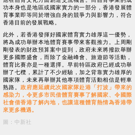
功本身也是地區或國家實力的一部分，香港發展體
育事業即等同於增強自身的競爭力與影響力，符合
香港目前的發展戰略。
此外，若香港發揮好國家體育實力雄厚這一優勢，
將為成功舉辦本地體育賽事帶來客觀推力。上周剛
剛發表的財政預算案中提到，政府未來將撥款舉辦
更多國際盛會，而除了金融峰會、旅遊節等活動，
體育比賽亦是一種選擇。早前特區政府已經成功舉
辦了七欖，累計了不少經驗，加之背靠實力雄厚的
國家隊，未來再舉辦其他專項體育活動相信是輕車
熟路。
政府應延續此次國家隊赴港「打波」帶來的
感染力，令更多市民借體育賽事了解國家、令國際
社會借香港了解內地，也讓這種體育熱情為香港帶
來更多機遇。
圖：中新社