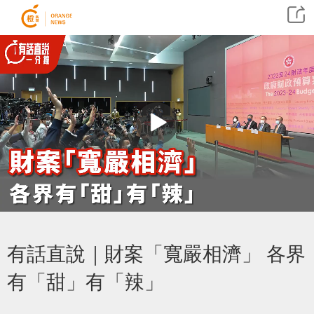
有話直說｜財案「寬嚴相濟」 各界
有「甜」有「辣」