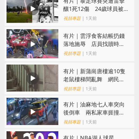
有片｜泰足球賽突遭雷擊
釀1死12傷 24歲球員被
閃電劈中亡
視頻專題
| 1天前
​有片｜雲浮食客結帳扔錢
落地施辱 店員找贖時還
施彼身獲老闆肯定
視頻專題
| 1天前
有片｜新蒲崗唐樓逾10隻
老鼠樓梯間亂舞 網民嚇
親：每次經過都要好大勇
視頻專題
| 1天前
氣
有片｜油麻地七人車突向
後倒車 兩私家車捱撞
司機不顧而去
視頻專題
| 1天前
有片｜NBA湖人球星