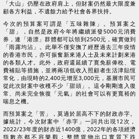
「大山」仍壓在政府肩上，但財案仍然最大限度兼
顧各方利益，不遺餘力給予社會各界扶持。
今次的預算案可謂是「五味雜陳」。預算案之
「甜」，自然是政府今年將繼續派發5000元消費
券，連「港漂」群體都可以領到2500元，確實做到
「雨露均沾」。此舉不僅安撫了經歷過去三年疫情
的香港市民，亦可振奮新來港人士及未來計劃來港
的各類人才。此外，政府還延續了寛免薪俸稅、電
費補貼等措施，並將兩項低收入照顧者生活津貼恆
常化，由現時的2,400元增至3,000元，基層市民可
從此次財案中收穫不少「甜頭」。這令剛剛進入復
常、尚未完全恢復「元氣」的社會可以有更寬裕的
喘息之機。
而預算案之「苦」，莫過於居高不下的財政赤字。
據統計，今次財案中「赤字」一詞共出現12次，
2022/23年度的財赤近1400億，2022年的各項經濟
指數亦都不容樂觀：整體貨物出口實質下跌