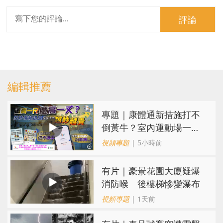
評論
編輯推薦
專題｜康體通新措施打不
倒黃牛？室內運動場一場
難求越炒越貴
視頻專題
| 5小時前
有片｜豪景花園大廈疑爆
消防喉 後樓梯慘變瀑布
視頻專題
| 1天前