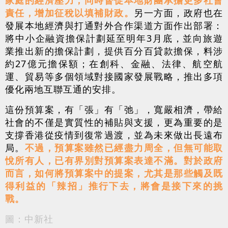
責任，增加征稅以填補財政。
另一方面，政府也在
發展本地經濟與打通對外合作渠道方面作出部署：
將中小企融資擔保計劃延至明年3月底，並向旅遊
業推出新的擔保計劃，提供百分百貸款擔保，料涉
約27億元擔保額；在創科、金融、法律、航空航
運、貿易等多個領域對接國家發展戰略，推出多項
優化兩地互聯互通的安排。
這份預算案，有「張」有「弛」，寬嚴相濟，帶給
社會的不僅是實質性的補貼與支援，更為重要的是
支撐香港從疫情到復常過渡，並為未來做出長遠布
局。
不過，預算案雖然已經盡力周全，但無可能取
悅所有人，已有界別對預算案表達不滿。對於政府
而言，如何將預算案中的提案，尤其是那些觸及既
得利益的「辣招」推行下去，將會是接下來的挑
戰。
圖：中新社