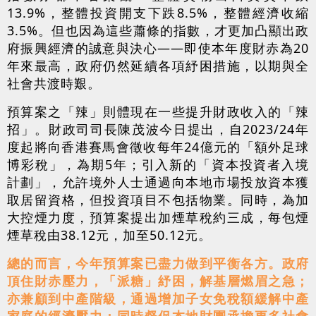
13.9%，整體投資開支下跌8.5%，整體經濟收縮
3.5%。但也因為這些蕭條的指數，才更加凸顯出政
府振興經濟的誠意與決心——即使本年度財赤為20
年來最高，政府仍然延續各項紓困措施，以期與全
社會共渡時艱。
預算案之「辣」則體現在一些提升財政收入的「辣
招」。財政司司長陳茂波今日提出，自2023/24年
度起將向香港賽馬會徵收每年24億元的「額外足球
博彩稅」，為期5年；引入新的「資本投資者入境
計劃」，允許境外人士通過向本地市場投放資本獲
取居留資格，但投資項目不包括物業。同時，為加
大控煙力度，預算案提出加煙草稅約三成，每包煙
煙草稅由38.12元，加至50.12元。
總的而言，今年預算案已盡力做到平衡各方。政府
頂住財赤壓力，「派糖」紓困，解基層燃眉之急；
亦兼顧到中產階級，通過增加子女免稅額緩解中產
家庭的經濟壓力；同時督促本地財團承擔更多社會