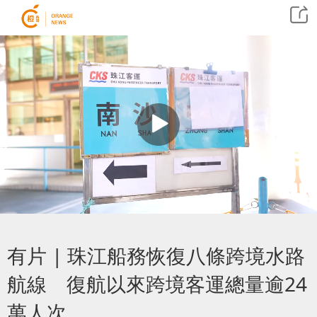
有片 | 珠江船務恢復八條跨境水路
航線 復航以來跨境客運總量逾24
萬人次