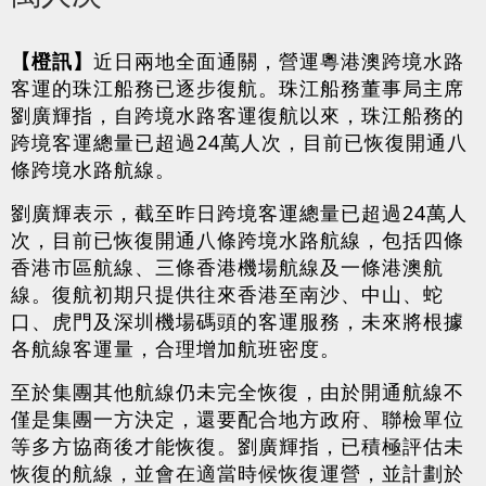
【橙訊】
近日兩地全面通關，營運粵港澳跨境水路
客運的珠江船務已逐步復航。珠江船務董事局主席
劉廣輝指，自跨境水路客運復航以來，珠江船務的
跨境客運總量已超過24萬人次，目前已恢復開通八
條跨境水路航線。
劉廣輝表示，截至昨日跨境客運總量已超過24萬人
次，目前已恢復開通八條跨境水路航線，包括四條
香港市區航線、三條香港機場航線及一條港澳航
線。復航初期只提供往來香港至南沙、中山、蛇
口、虎門及深圳機場碼頭的客運服務，未來將根據
各航線客運量，合理增加航班密度。
至於集團其他航線仍未完全恢復，由於開通航線不
僅是集團一方決定，還要配合地方政府、聯檢單位
等多方協商後才能恢復。劉廣輝指，已積極評估未
恢復的航線，並會在適當時候恢復運營，並計劃於