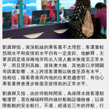
劉廣輝指，港深航線的乘客量不太理想，客運量較
預期水平和疫情前水平仍有一定差距。他解釋，主
要原因是港深兩地市民出入境人數未恢復至正常水
平，而且受到高鐵、港珠澳大橋、其他新口岸開闢
等因素影響，水上跨境客運難以恢復至原有水平。
他相信，隨着香港與內地的往來愈趨密切，有信心
乘客量將會逐步恢復至疫情前的正常水平。
劉廣輝又指，由於停航時間長，為保障水路客運順
暢運營，需在極端時間內做好船舶設備檢修，以保
障船舶的安全航行。不過，經過近三年的停航，行