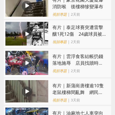
消防喉 後樓梯慘變瀑布
視頻專題
| 2天前
有片｜泰足球賽突遭雷擊
釀1死12傷 24歲球員被
閃電劈中亡
視頻專題
| 2天前
​有片｜雲浮食客結帳扔錢
落地施辱 店員找贖時還
施彼身獲老闆肯定
視頻專題
| 2天前
有片｜新蒲崗唐樓逾10隻
老鼠樓梯間亂舞 網民嚇
親：每次經過都要好大勇
視頻專題
| 3天前
氣
有片｜油麻地七人車突向