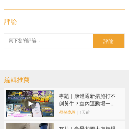
評論
評論
編輯推薦
專題｜康體通新措施打不
倒黃牛？室內運動場一場
難求越炒越貴
視頻專題
| 1天前
有片｜豪景花園大廈疑爆