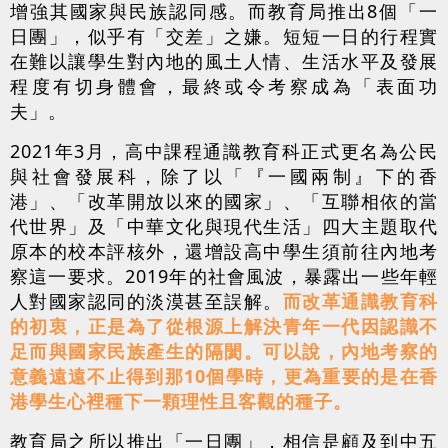
增強其國家與民族認同感。而教育局推出8個「一
日團」，似乎有「交差」之嫌。短短一日的行程實
在難以讓學生對內地的風土人情、生活水平及發展
程度有切身體會，最終或令考察成為「表面功
夫」。
2021年3月，高中課程通識教育科正式更名為公民
與社會發展科，除了以「『一國兩制』下的香
港」、「改革開放以來的國家」、「互聯相依的當
代世界」及「中華文化與現代生活」四大主題取代
原本的校本評核外，還增設高中學生須前往內地考
察這一要求。2019年的社會風波，暴露出一些年輕
人對國家認同的淡漠甚至誤解。
而改革通識教育科
的初衷，正是為了從根源上解決青年一代因認識不
足而與國家民族產生的隔閡。可以說，內地考察的
意義遠遠不止得到那10個學時，更為重要的是在香
港學生心裡種下一顆理性且客觀的種子。
教育局之所以推出「一日團」，相信是顧及到中五