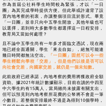
作為首屆公社科學生時間較為緊張，才以「一日
團」為其完成學時提供方便。但此舉或許違背了設
置內地考察的初衷，亦讓整個項目流於形式。畢竟
「一日團」並非只向中五學生開放，其他年級也可
以選擇，若到時大多數學生都選擇這一日程安排，
教育局又當如何處理？
且不論中五學生尚有一年多才面臨文憑試，現在兩
地已經全面通關，學生「來去自如」，絕無可能連
幾日時間都無法空出。
「一日團」固然可以令一些
學生輕鬆向學校「交差」，但是他們以後是否可以
向社會交差，向國家交差，就仍是一個未知數。
此前政府已經承諾，內地考察的費用將獲政府全額
資助。據2021年統計數據顯示，目前在讀的中四至
中六學生約有15萬人，當局雖尚未披露有關支出，
但可以預見到內地考察所花費的公帑將不會是一筆
小數目。若整個安排最終不過是為得到10個學時，
又何必如此大費周章呢？