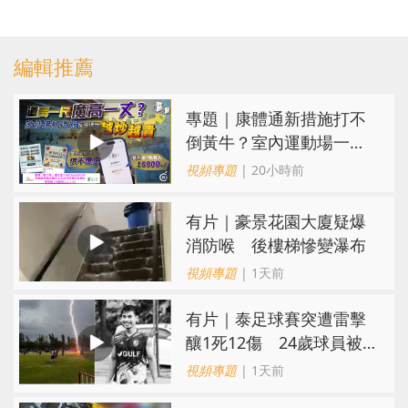
編輯推薦
專題｜康體通新措施打不
倒黃牛？室內運動場一場
難求越炒越貴
視頻專題
| 20小時前
有片｜豪景花園大廈疑爆
消防喉 後樓梯慘變瀑布
視頻專題
| 1天前
有片｜泰足球賽突遭雷擊
釀1死12傷 24歲球員被
閃電劈中亡
視頻專題
| 1天前