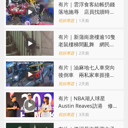
​有片｜雲浮食客結帳扔錢
落地施辱 店員找贖時還
施彼身獲老闆肯定
視頻專題
| 1天前
有片｜新蒲崗唐樓逾10隻
老鼠樓梯間亂舞 網民嚇
親：每次經過都要好大勇
視頻專題
| 2天前
氣
有片｜油麻地七人車突向
後倒車 兩私家車捱撞
司機不顧而去
視頻專題
| 2天前
有片｜NBA湖人球星
Austin Reaves訪港 修
頓與青少年交流球技
視頻專題
| 3天前