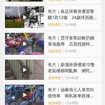
有片｜泰足球賽突遭雷擊
釀1死12傷 24歲球員被
閃電劈中亡
視頻專題
| 5小時前
​有片｜雲浮食客結帳扔錢
落地施辱 店員找贖時還
施彼身獲老闆肯定
視頻專題
| 9小時前
有片｜新蒲崗唐樓逾10隻
老鼠樓梯間亂舞 網民嚇
親：每次經過都要好大勇
視頻專題
| 12小時前
氣
有片｜油麻地七人車突向
後倒車 兩私家車捱撞
司機不顧而去
視頻專題
| 12小時前