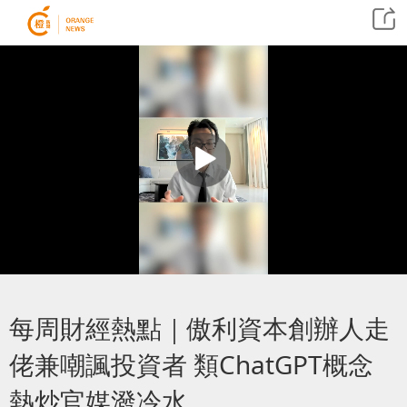
每周財經熱點｜傲利資本創辦人走
佬兼嘲諷投資者 類ChatGPT概念
熱炒官媒潑冷水