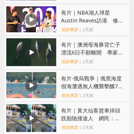
有片｜NBA湖人球星
Austin Reaves訪港 修
頓與青少年交流球技
視頻專題
| 2天前
有片｜澳洲母海豚背亡子
漂流6日不願離開 專家：
極度悲傷下的哀悼行為
視頻專題
| 2天前
​有片·俄烏戰爭｜俄黑海度
假海灘遇無人機襲擊釀7死
40傷 俄烏各執一詞
視頻專題
| 2天前
有片｜黃大仙客貨車掉頭
跣胎險撞途人 網民：飄
移得好靚喎
視頻專題
| 2天前