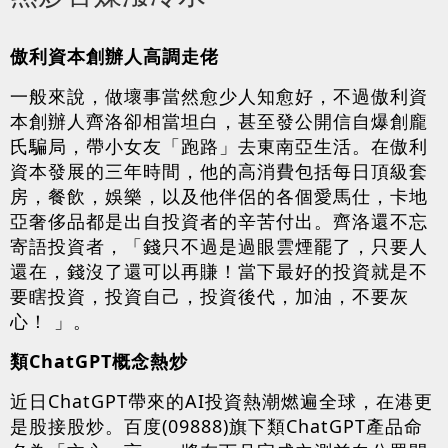
傲利資本創辦人高調走佬
一般來說，做壞事當然愈少人知愈好，不過傲利資
本創辦人齊洛卻相當坦白，甚至發公開信自爆創龐
氏騙局，帶小女友「跑路」去東南亞生活。在傲利
資本發展的三年時間，他的高消費包括每日頂級套
房，餐飲，娛樂，以及他伴侶的各個愛馬仕，卡地
亞奢侈品都是出自投資者的辛苦付出。齊洛還不忘
寄語投資者，「錢只不過是過眼雲煙罷了，只要人
還在，錢沒了還可以再賺！當下最好的投資就是不
要瞎投資，投資自己，投資後代，加油，不要灰
心！ 」。
類ChatGPT概念熱炒
近日ChatGPT帶來的AI投資熱潮燃遍全球，在港更
是股接股炒。百度(09888)旗下類ChatGPT產品命