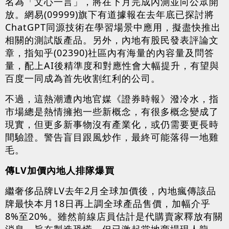
名為「文心一言」，將在下月完成內測並向公眾開
放。網易(09999)旗下有道據報在去年底已探討將
ChatGPT同源技術在學習場景中應用，擬盡快推出
相關的測試版產品。另外，內地有股民發表評論文
章，指知乎(02390)社區內有海量的內容量及問答
量，配上AI後精準度和對應性會大幅提升，有望與
百度一同成為首先收割红利的公司。
不過，這熱潮遭內地官媒《證券時報》潑冷水，指
市場總是熱情擁抱一些新概念，有很多概念變成了
現實，但更多新事物沒有產業化，或仍需要更長時
間驗證。警告盲目跟風炒作，最終可能落得一地雞
毛。
傳LV加價內地人排隊爆買
繼奢侈品牌LV去年2月全球加價後，內地瘋傳該品
牌最快本月18日再上調全球產品售價，加幅介乎
8%至20%。雖然前線店員估計是代購賣家釋放有關
消息，旨在製造恐慌。但已激起當地商場現人龍，