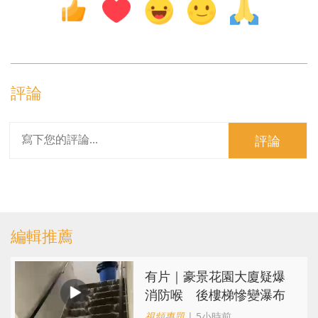
評論
評論
編輯推薦
有片｜豪景花園大廈疑爆
消防喉 後樓梯慘變瀑布
視頻專題
| 5小時前