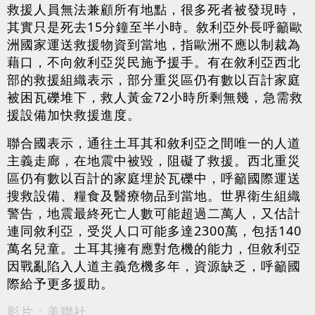
救援人員無法兼顧所有地點，很多死者被發現時，
其實只是死去15分鐘至半小時。敘利亞外長呼籲歐
洲國家運送救援物資到當地，指歐洲不應以制裁為
藉口，不向敘利亞災民施予援手。有在敘利亞西北
部的救援組織表示，部分重災區仍有數以百計家庭
被困瓦礫堆下，救人黃金72小時所剩無幾，急需救
援設備加快救援進度。
聯合國表示，通往土耳其和敘利亞之間唯一的人道
主義走廊，在地震中被毀，阻礙了救援。西北重災
區仍有數以百計的家庭埋於瓦礫中，呼籲國際運送
搜救設備、糧食及醫療物品到當地。世界衛生組織
警告，地震最終死亡人數可能超過二萬人，又估計
連同敘利亞，受災人口可能多達2300萬，包括140
萬名兒童。土耳其擁有應對危機的能力，但敘利亞
因戰亂陷入人道主義危機多年，資源缺乏，呼籲國
際給予更多援助。
影片：美聯社