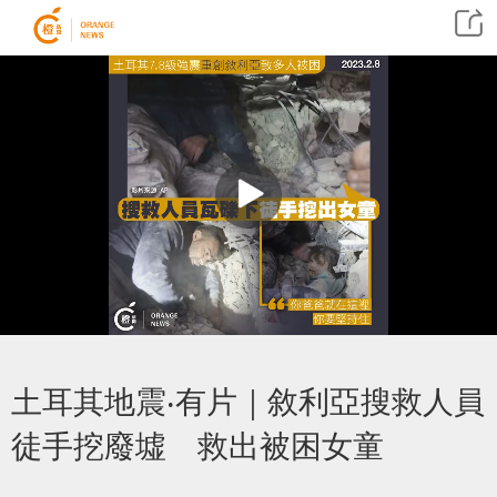
土耳其地震‧有片｜敘利亞搜救人員
徒手挖廢墟 救出被困女童