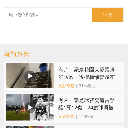
評論
編輯推薦
有片｜豪景花園大廈疑爆
消防喉 後樓梯慘變瀑布
視頻專題
| 51分鐘前
有片｜泰足球賽突遭雷擊
釀1死12傷 24歲球員被
閃電劈中亡
視頻專題
| 1小時前