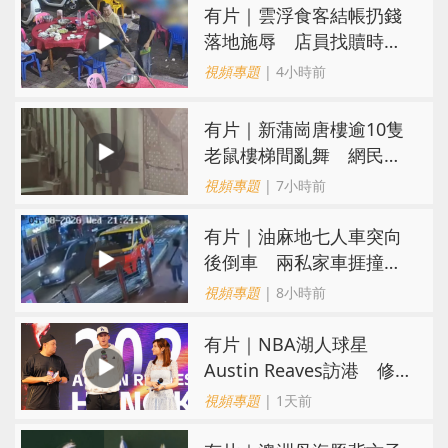
​有片｜雲浮食客結帳扔錢
落地施辱 店員找贖時還
施彼身獲老闆肯定
視頻專題
| 4小時前
有片｜新蒲崗唐樓逾10隻
老鼠樓梯間亂舞 網民嚇
親：每次經過都要好大勇
視頻專題
| 7小時前
氣
有片｜油麻地七人車突向
後倒車 兩私家車捱撞
司機不顧而去
視頻專題
| 8小時前
有片｜NBA湖人球星
Austin Reaves訪港 修
頓與青少年交流球技
視頻專題
| 1天前