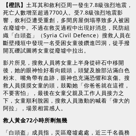
【橙訊】
土耳其和敘利亞周一發生7.8級強烈地震，
死亡人數增至超過7700人。受7.8級強烈地震影
響，敘利亞遭受重創，多間房屋倒塌導致多人被困
在廢墟中。不過在救災過程中出現好消息，民防組
織「白頭盔」（Syria Civil Defence）搜救人員在
斷壁殘垣中發現一名受困女童後鑽進凹洞，徒手撥
開瓦礫試圖將女童從廢墟中拉出。
影片所見，搜救人員將女童上半身從碎石中移開
後，她的眼神恰好看向鏡頭，頭髮及臉部沾滿白色
粉末、嘴角帶有血跡，眼神也充滿恐懼和哀傷。搜
救人員摸摸女童的頭，鼓勵她「你爸爸就在這裡，
不要害怕」，最後在女童父親及工作人員接力之
下，女童順利脫困，搜救人員激動的喊着「偉大的
阿拉」，場景相當感人。
救人黃金72小時所剩無幾
「白頭盔」成員指，災區廢墟處處，近三千名義務