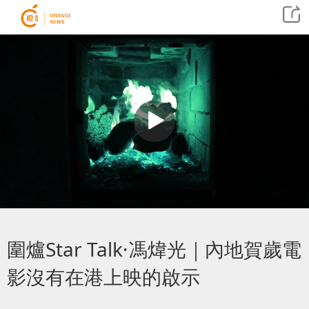
圍爐Star Talk·馮煒光｜內地賀歲電
影沒有在港上映的啟示