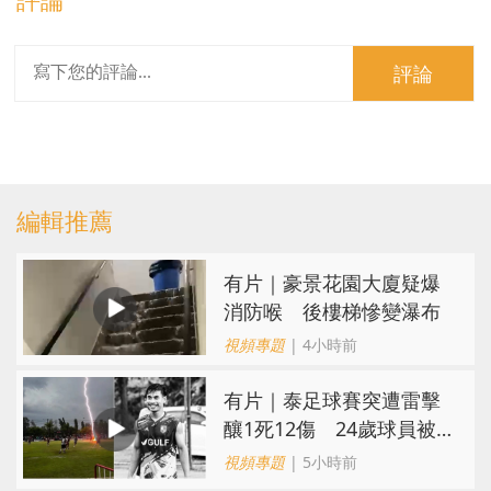
評論
編輯推薦
有片｜豪景花園大廈疑爆
消防喉 後樓梯慘變瀑布
視頻專題
| 4小時前
有片｜泰足球賽突遭雷擊
釀1死12傷 24歲球員被
閃電劈中亡
視頻專題
| 5小時前