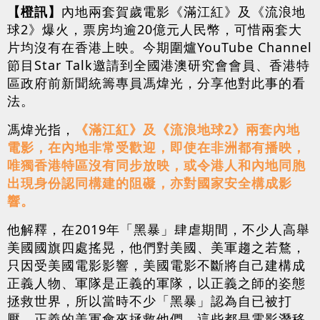
【橙訊】
內地兩套賀歲電影《滿江紅》及《流浪地
球2》爆火，票房均逾20億元人民幣，可惜兩套大
片均沒有在香港上映。今期圍爐YouTube Channel
節目Star Talk邀請到全國港澳研究會會員、香港特
區政府前新聞統籌專員馮煒光，分享他對此事的看
法。
馮煒光指，
《滿江紅》及《流浪地球2》兩套內地
電影，在內地非常受歡迎，即使在非洲都有播映，
唯獨香港特區沒有同步放映，或令港人和內地同胞
出現身份認同構建的阻礙，亦對國家安全構成影
響。
他解釋，在2019年「黑暴」肆虐期間，不少人高舉
美國國旗四處搖晃，他們對美國、美軍趨之若鶩，
只因受美國電影影響，美國電影不斷將自己建構成
正義人物、軍隊是正義的軍隊，以正義之師的姿態
拯救世界，所以當時不少「黑暴」認為自已被打
壓，正義的美軍會來拯救他們，這些都是電影潛移