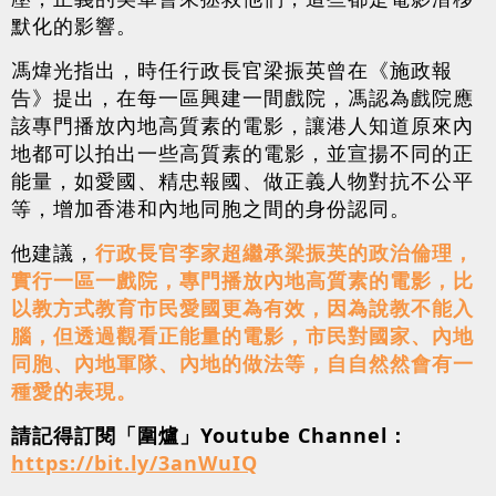
默化的影響。
馮煒光指出，時任行政長官梁振英曾在《施政報
告》提出，在每一區興建一間戲院，馮認為戲院應
該專門播放內地高質素的電影，讓港人知道原來內
地都可以拍出一些高質素的電影，並宣揚不同的正
能量，如愛國、精忠報國、做正義人物對抗不公平
等，增加香港和內地同胞之間的身份認同。
他建議，
行政長官李家超繼承梁振英的政治倫理，
實行一區一戲院，專門播放內地高質素的電影，比
以教方式教育市民愛國更為有效，因為說教不能入
腦，但透過觀看正能量的電影，市民對國家、內地
同胞、內地軍隊、內地的做法等，自自然然會有一
種愛的表現。
請記得訂閱「圍爐」Youtube Channel：
https://bit.ly/3anWuIQ