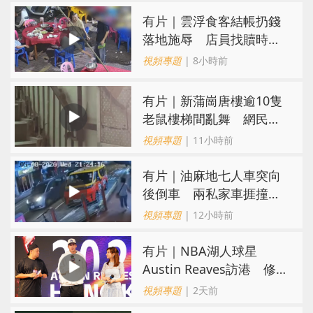
​有片｜雲浮食客結帳扔錢
落地施辱 店員找贖時還
施彼身獲老闆肯定
視頻專題
| 8小時前
有片｜新蒲崗唐樓逾10隻
老鼠樓梯間亂舞 網民嚇
親：每次經過都要好大勇
視頻專題
| 11小時前
氣
有片｜油麻地七人車突向
後倒車 兩私家車捱撞
司機不顧而去
視頻專題
| 12小時前
有片｜NBA湖人球星
Austin Reaves訪港 修
頓與青少年交流球技
視頻專題
| 2天前