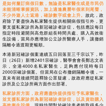
是如何釐訂病假日數，無論是私家醫生或是市民仍
未能清晰掌握資訊，加上適逢農曆年假來到尾聲，
不少外遊人士返港，確診數字或會上升。
故此，政
府除了要盡快為私家醫生提供相關病假指引外，更
要支援私家診所為新冠確診者診症，包括應設每日
指定時段避開與高危群組長時間共處、購入高效衞
生設備，當局亦應增加公立診所醫療人手，讓撤銷
隔離令過渡期更暢順。
本港新冠確診個案連續五日回落至三千宗以下，昨
日（26日）新增2401宗確診，醫學會會長鄭志文表
示，全港4000名私家醫生，足夠應付現時每日
2000宗確診個案。但當局在公布撤銷隔離令後，一
直未有就後續問題釋除公眾疑慮，故政府應從私家
診所及公立診所兩方面作出部署。
私家診所方面，政府應盡快提供指引予私家醫生，
並支援私家診所為新冠確診者診症，以及資助購入
高效衞生設備。
現時坊間對於確診患者能取得多少