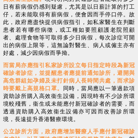
日有薪病假仍感到疑慮，尤其是以日薪計算的打工
仔，若未能取得有薪病假，便會因而手停口停。故
此，政府應盡快提供病假指引，如私家醫生在判斷
患者若有哪些病徵，或工種如要照顧護老院照顧
者、處理食物等可取得多少日病假，每次診症可開
出的病假上限等，這無論對醫生、病人或僱主亦有
好處，減少因病假而爭拗。
而當局亦應指引私家診所設立每日指定時段為新冠
確診者診症，並提醒患者應提前通知診所，避開與
高危群組如孕婦及未打針病人長時間共處，而求診
時要戴上高規格口罩。
同時，當局應以一筆過款項
資助診所購入高效衞生設備，因現時有不少診所環
境較殘舊，衞生或未能應付新冠確診者的需要，而
透過資助購入高效衞生設備亦可因而改善診所環
境，長遠提升香港醫療環境。
公立診所方面，政府應增加醫療人手應付新冠確診