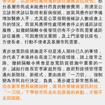
者求診，以及彈性處理遙距診症服務及抗疫包。
部
分基層市民或未能應付昂貴的醫療費用，而湧至公
立診所求診以取得有薪病假紙，故當局應作好準備
增加醫療人手，尤其是公眾假期後確診人數或會上
升的情況。而當局應彈性處理將會停止的遙距診症
服務，如撤銷隔離令後發現仍有不少市民需要遙距
診症服務，可因應情況重開，及上門派發抗疫包，
方便長者、行動不便者及基層市民需要。
逐步放寬防疫措施是不但是港人期待已久的事情，
亦代表了本港終在長達三年的疫情後，踏上復常之
路。撤銷隔離令將會是放寬防疫措施中重要的一
步，誠如行政長官李家超所指，政府對疫情管理需
邁向新階段、新模式，要由政府「一刀切」、強制
變為市民自行決定、負責，逐步建立新常態系統。
但在新常態系統開始時，當局亦要確保資訊到位，
「一刀切」下帶領市民走向抗疫路的終點，才能不
走回頭路。