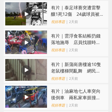
有片｜泰足球賽突遭雷擊
釀1死12傷 24歲球員被
閃電劈中亡
視頻專題
| 2天前
​有片｜雲浮食客結帳扔錢
落地施辱 店員找贖時還
施彼身獲老闆肯定
視頻專題
| 2天前
有片｜新蒲崗唐樓逾10隻
老鼠樓梯間亂舞 網民嚇
親：每次經過都要好大勇
視頻專題
| 2天前
氣
有片｜油麻地七人車突向
後倒車 兩私家車捱撞
司機不顧而去
視頻專題
| 2天前