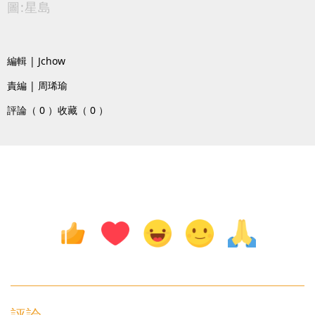
圖:星島
編輯 | Jchow
責編 | 周琋瑜
評論（ 0 ）
收藏（ 0 ）
評論