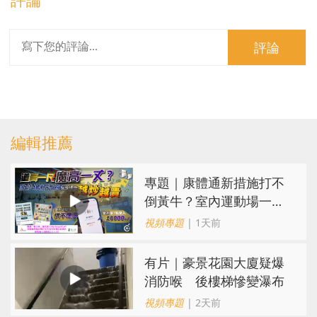
評論
編輯推薦
專題｜康體通新措施打不
倒黃牛？室內運動場一場
難求越炒越貴
視頻專題
| 1天前
有片｜豪景花園大廈疑爆
消防喉 後樓梯慘變瀑布
視頻專題
| 2天前