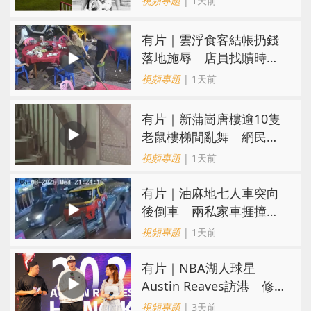
視頻專題
| 1天前
​有片｜雲浮食客結帳扔錢
落地施辱 店員找贖時還
施彼身獲老闆肯定
視頻專題
| 1天前
有片｜新蒲崗唐樓逾10隻
老鼠樓梯間亂舞 網民嚇
親：每次經過都要好大勇
視頻專題
| 1天前
氣
有片｜油麻地七人車突向
後倒車 兩私家車捱撞
司機不顧而去
視頻專題
| 1天前
有片｜NBA湖人球星
Austin Reaves訪港 修
頓與青少年交流球技
視頻專題
| 3天前