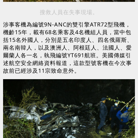
搜救人員在失事現場。
涉事客機為編號9N-ANC的雙引擎ATR72型飛機，
機齡15年，載有68名乘客及4名機組人員，當中包
括15名外國人，分別是五名印度人、四名俄羅斯、
兩名南韓人，以及澳洲人、阿根廷人、法國人、愛
爾蘭人各一名，執飛編號YT691航班。美國傳媒引
述航空安全網絡資料報道，這款型號客機在今次事
故前已經涉及11宗致命意外。