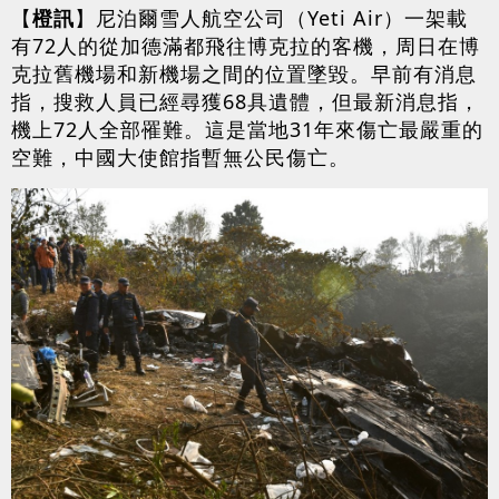
【
橙訊
】尼泊爾雪人航空公司（Yeti Air）一架載
有72人的從加德滿都飛往博克拉的客機，周日在博
克拉舊機場和新機場之間的位置墜毀。早前有消息
指，搜救人員已經尋獲68具遺體，但最新消息指，
機上72人全部罹難。這是當地31年來傷亡最嚴重的
空難，中國大使館指暫無公民傷亡。