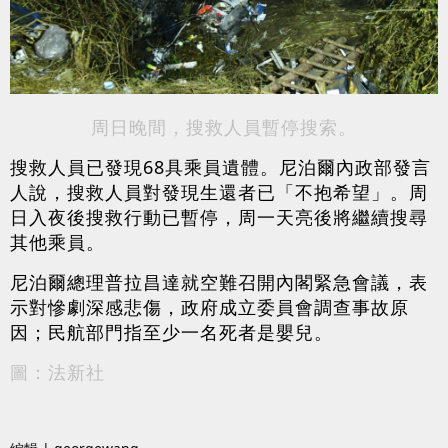
周日晚間，搜救人員暫停搜索。
搜救人員已發現68具乘員遺體。尼泊爾內政部發言
人說，搜救人員對發現生還者已「不抱希望」。周
日入夜後搜救行動已暫停，周一天亮後將繼續搜尋
其他乘員。
尼泊爾總理普拉昌達就空難召開內閣緊急會議，表
示對慘劇深感悲傷，政府成立委員會調查事故原
因；民航部門指至少一名死者是嬰兒。
圖：法新社