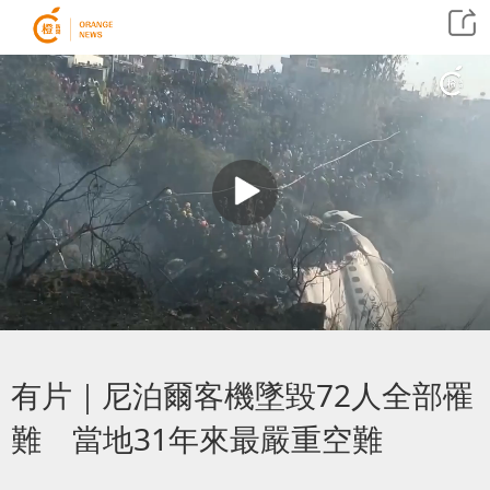
有片｜尼泊爾客機墜毀72人全部罹
難 當地31年來最嚴重空難