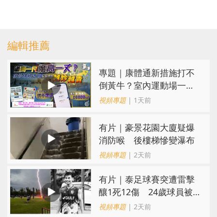
編輯推薦
專題｜康體通新措施打不
倒黃牛？室內運動場一場
難求越炒越貴
視頻專題
| 1天前
有片｜豪景花園大廈疑爆
消防喉 後樓梯慘變瀑布
視頻專題
| 2天前
有片｜泰足球賽突遭雷擊
釀1死12傷 24歲球員被
閃電劈中亡
視頻專題
| 2天前