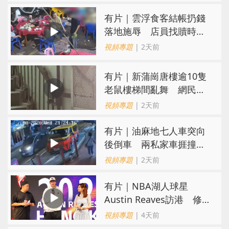
​有片｜雲浮食客結帳扔錢
落地施辱 店員找贖時還
施彼身獲老闆肯定
視頻專題
| 2天前
有片｜新蒲崗唐樓逾10隻
老鼠樓梯間亂舞 網民嚇
親：每次經過都要好大勇
視頻專題
| 2天前
氣
有片｜油麻地七人車突向
後倒車 兩私家車捱撞
司機不顧而去
視頻專題
| 2天前
有片｜NBA湖人球星
Austin Reaves訪港 修
頓與青少年交流球技
視頻專題
| 4天前