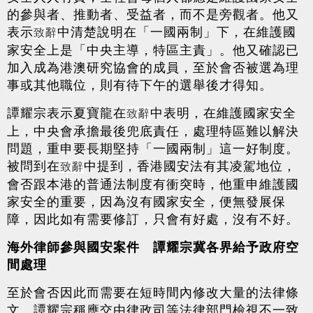
的參與者、推動者、受益者，而不是旁觀者。他又
表示
中清楚說明在「一國兩制」下，在維護國
致辭
家安全上是「中央主導，特區主責」。他又確認已
加入成為港澳研究協會的成員，至於會否被選為理
事或其他職位，則有待下午的選舉後才得知。
譚耀宗表示夏寶龍在
中表明，在維護國家安全
致辭
上，中央會承擔最後兜底責任，處理特區難以解決
問題，重申要長期堅持「一國兩制」這一好制度。
被問到在
中提到，香港國安法有其凌駕地位，
致辭
會否跟本港的普通法制度有衝突時，他重申維護國
家安全的重要，因為沒有國家安全，便無發展保
障，因此如有需要修訂，只會有好處，沒有不好。
海外律師參與國安案件 譚耀宗冀各界給予政府空
間處理
至於會否因此而需要在短時間內修改大量的法律條
文，譚耀宗稱應交由律政司等法律部門檢視不一致