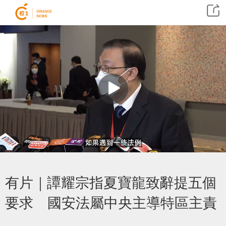
有片｜譚耀宗指夏寶龍致辭提五個
要求 國安法屬中央主導特區主責