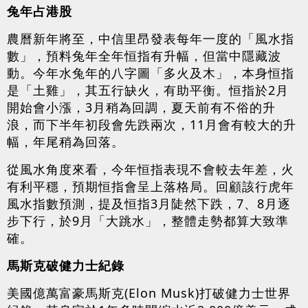
兔年
占港股
農曆新年將至，中信里昂發表每年一度的「風水指
數」，預料兔年全年恒指有升幅，但當中隱藏波
動。今年水兔年的八字圖「多火及木」，本身恒指
是「土雞」，其五行缺火，有助平衡。恒指於2月
開始會小漲，3月稍為回調，夏天前有不俗的升
浪，而下半年初段會先跌兩次，11月會有較大的升
幅，年尾稍為回落。
從風水角度來看，今年恒指表現不會較去年差，火
有利平穩，預期恒指會呈上落格局。回顧該行虎年
風水指數預測，提及恒指3月陡然下跌，7、8月逐
步下行，於9月「大跳水」，整體走勢都算大致準
確。
馬斯克破健力士紀錄
美國億萬富豪馬斯克(Elon Musk)打破健力士世界