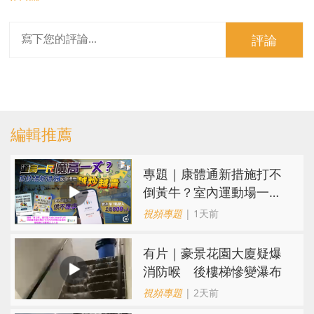
評論
編輯推薦
專題｜康體通新措施打不
倒黃牛？室內運動場一場
難求越炒越貴
視頻專題
| 1天前
有片｜豪景花園大廈疑爆
消防喉 後樓梯慘變瀑布
視頻專題
| 2天前