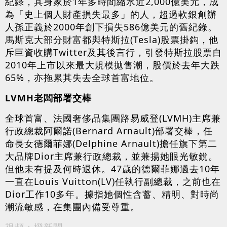
紀錄，其身家於1年多時間縮水近2,000億美元，成
為「史上個人財產損失最多」的人，超過軟銀創辦
人孫正義於2000年創下損失586億美元的舊紀錄。
馬斯克大部分財富都與特斯拉(Tesla)股票掛鈎，他
斥巨資收購Twitter及其後言行，引發特斯拉股票自
2010年上市以來最大規模拋售潮，股價於去年大跌
65%，亦拖累其失去全球首富地位。
LVMH老闆部署交棒
全球首富、法國奢侈品集團路易威登(LVMH)主席兼
行政總裁阿爾諾(Bernard Arnault)部署交棒，任
命長女德爾菲娜(Delphine Arnault)擔任旗下第二
大品牌Dior主席兼行政總裁，並兼揚她眼光敏銳。
但他未有提及何時退休。47歲的德爾菲娜過去10年
一直在Louis Vuitton(LV)任執行副總裁，之前也在
Dior工作10多年。據指她個性含蓄、精明、對時尚
潮流敏感，在集團內備受尊重。
視頻：橙新聞