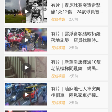
有片｜泰足球賽突遭雷擊
釀1死12傷 24歲球員被
閃電劈中亡
視頻專題
| 2天前
​有片｜雲浮食客結帳扔錢
落地施辱 店員找贖時還
施彼身獲老闆肯定
視頻專題
| 2天前
有片｜新蒲崗唐樓逾10隻
老鼠樓梯間亂舞 網民嚇
親：每次經過都要好大勇
視頻專題
| 2天前
氣
有片｜油麻地七人車突向
後倒車 兩私家車捱撞
司機不顧而去
視頻專題
| 2天前