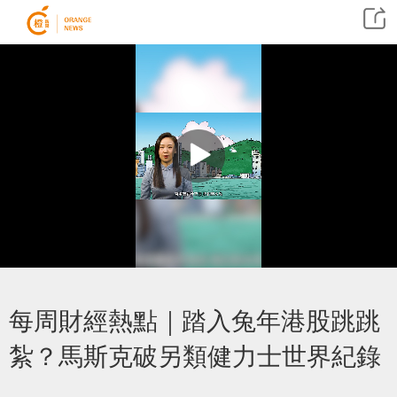
每周財經熱點｜踏入兔年港股跳跳
紮？馬斯克破另類健力士世界紀錄