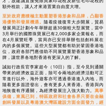
才，故建議直接免除買家印花稅及新住宅印花稅的
額外稅款，讓人才來港置業自由度大增。
至於政府應積極主動重塑香港形象和品牌，凸顯香
港優勢和發展機遇。
隨着疫後復常大步開展，貿易
發展局正計劃今年舉辦超過30個較大型展覽，當中
3月舉行的國際珠寶展已有2,000多家企業報名，而
在4月展覽旺季，當局亦已安排舉辦包括創科展在
內的多個展覽。這些大型展覽都有助於鞏固香港地
位，政府各部門應借助不同展覽重塑香港形象和品
牌，讓世界各地對香港有更深入的了解。
誠如行政長官李家超今（10日）指，至今見到通關
帶來的經濟效益正面，除可令兩地的經濟活動可正
常進行以外，海外遊客亦可透過香港進入內地，而
隨着更多簽證發出，會有更多人來香港。香港與內
地恢復有序通關，為經濟發展注入強大動力。
萬事
俱備，東風已到，特區政府和社會各界只要在金融
創科發展以及粵港澳大灣區建設方面全面發力，經