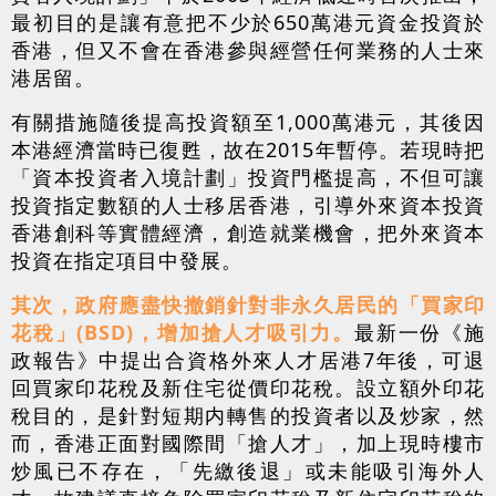
最初目的是讓有意把不少於650萬港元資金投資於
香港，但又不會在香港參與經營任何業務的人士來
港居留。
有關措施隨後提高投資額至1,000萬港元，其後因
本港經濟當時已復甦，故在2015年暫停。若現時把
「資本投資者入境計劃」投資門檻提高，不但可讓
投資指定數額的人士移居香港，引導外來資本投資
香港創科等實體經濟，創造就業機會，把外來資本
投資在指定項目中發展。
其次，政府應盡快撤銷針對非永久居民的「買家印
花稅」(BSD)，增加搶人才吸引力。
最新一份《施
政報告》中提出合資格外來人才居港7年後，可退
回買家印花稅及新住宅從價印花稅。設立額外印花
稅目的，是針對短期内轉售的投資者以及炒家，然
而，香港正面對國際間「搶人才」，加上現時樓市
炒風已不存在，「先繳後退」或未能吸引海外人