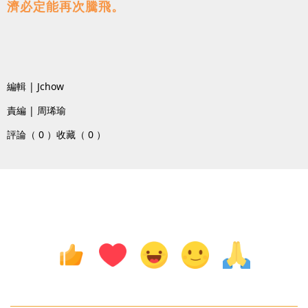
濟必定能再次騰飛。
編輯 | Jchow
責編 | 周琋瑜
評論（ 0 ）
收藏（ 0 ）