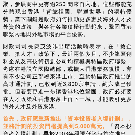
聚，參展商中更有逾250 間來自內地。這些都能充
分體現出香港「背靠祖國、聯通世界」的獨特優
勢，當下關鍵是政府如何推動更多惠及海外人才及
外資的政策，與各行各業積極行動起來，鞏固香港
聯繫內地與外地市場的平台優勢。
財政司司長陳茂波昨出席活動時表示，在「搶企
業、搶人才」政策下，最近兩個多月，不少龍頭創
科企業及高技術初創公司均積極與特區政府聯繫，
考慮在港設立國際總部，或擴大香港業務規模，亦
有不少公司正部署來港上市。至於特區政府推出的
高才通計劃，已收到近3,800宗申請，約六成已獲
批。但若要更進一步讓香港地位鞏固，政府必須要
在人才政策和香港形象上再下一城，才能吸引更多
海外人才及外資來港。
首先，政府應重新推出「資本投資者入境計劃」，
並將計劃的投資門檻提高到5,000萬元。
「資本投
資者入境計劃」早於2003年經濟低迷時首次推出，