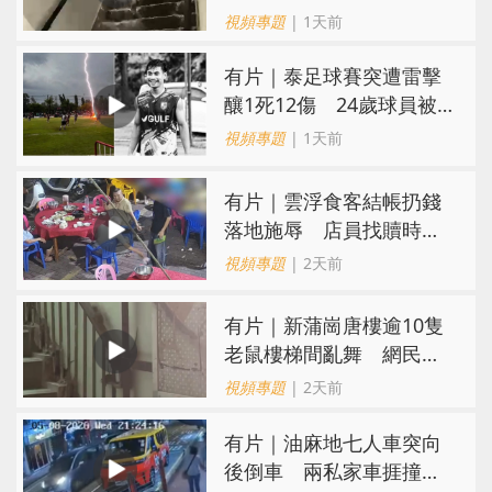
視頻專題
| 1天前
有片｜泰足球賽突遭雷擊
釀1死12傷 24歲球員被
閃電劈中亡
視頻專題
| 1天前
​有片｜雲浮食客結帳扔錢
落地施辱 店員找贖時還
施彼身獲老闆肯定
視頻專題
| 2天前
有片｜新蒲崗唐樓逾10隻
老鼠樓梯間亂舞 網民嚇
親：每次經過都要好大勇
視頻專題
| 2天前
氣
有片｜油麻地七人車突向
後倒車 兩私家車捱撞