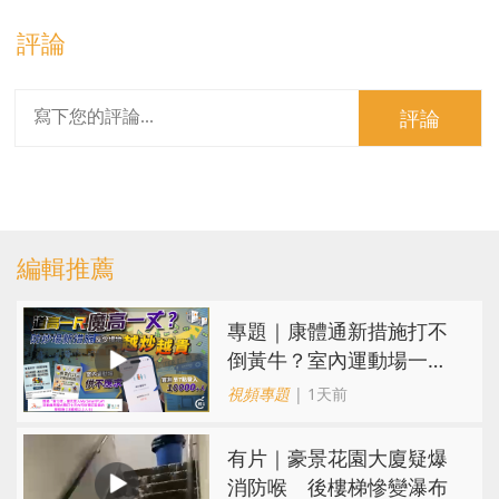
評論
評論
編輯推薦
專題｜康體通新措施打不
倒黃牛？室內運動場一場
難求越炒越貴
視頻專題
| 1天前
有片｜豪景花園大廈疑爆
消防喉 後樓梯慘變瀑布