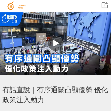
有話直說｜有序通關凸顯優勢 優化
政策注入動力