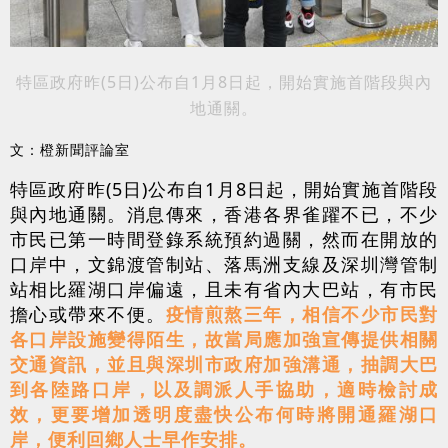
特區政府昨(5日)公布自1月8日起，開始實施首階段與內
地通關。
文：橙新聞評論室
特區政府昨(5日)公布自1月8日起，開始實施首階段
與內地通關。消息傳來，香港各界雀躍不已，不少
市民已第一時間登錄系統預約過關，然而在開放的
口岸中，文錦渡管制站、落馬洲支線及深圳灣管制
站相比羅湖口岸偏遠，且未有省內大巴站，有市民
擔心或帶來不便。
疫情煎熬三年，相信不少市民對
各口岸設施變得陌生，故當局應加強宣傳提供相關
交通資訊，並且與深圳市政府加強溝通，抽調大巴
到各陸路口岸，以及調派人手協助，適時檢討成
效，更要增加透明度盡快公布何時將開通羅湖口
岸，便利回鄉人士早作安排。