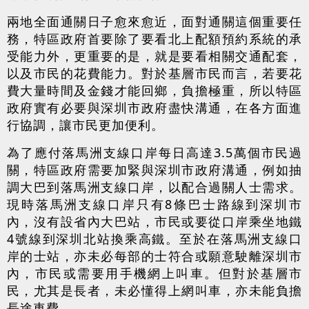
兩地全面通關日子愈來愈近，面對通關這個重要任
務，特區政府首要除了要看北上配額預約系統的承
受能力外，更重要的是，就是要看相關交通配套，
以及市民的花費能力。對於基層市民而言，若要花
費大量時間及金錢才能回鄉，負擔極重，所以特區
政府實有必要與深圳市政府盡快溝通，在各方面進
行協調，讓市民更加便利。
為了應付落馬洲支線口岸每日高達3.5萬個市民過
關，特區政府需要加緊與深圳市政府溝通，例如抽
調大巴到落馬洲支線口岸，以配合過關人士需求。
現時落馬洲支線口岸只有8條巴士路線到深圳市
內，沒有設省內大巴站，市民或要從口岸乘坐地鐵
4號線到深圳北站換乘高鐵。至於在落馬洲支線口
岸的士站，亦未必每部的士符合或願意駛離深圳市
內，市民或需要用手機網上叫車。但對於基層市
民，尤其是長者，未必懂得上網叫車，亦未能負擔
長途車費。