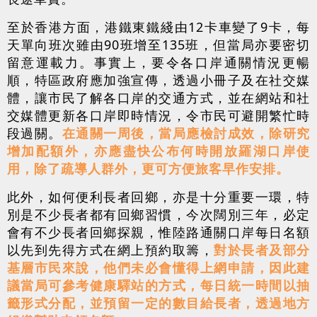
至於香港方面，港鐵東鐵綫由12卡車變了9卡，每
天單向班次雖由90班增至135班，但當局亦要密切
留意運載力。事實上，要令各口岸通關情況更暢
順，特區政府應加強宣傳，透過小冊子及在社交媒
體，讓市民了解各口岸的交通方式，並在網站和社
交媒體更新各口岸即時情況，令市民可避開繁忙時
段過關。
在通關一周後，當局應檢討成效，除研究
增加配額外，亦應盡快公布何時開放羅湖口岸使
用，除了疏導人群外，更可方便旅客早作安排。
此外，如何便利長者回鄉，亦是十分重要一環，特
別是不少長者都有回鄉習慣，今次闊別三年，必定
會有不少長者回鄉探親，惟陸路通關口岸每日名額
以先到先得方式在網上預約取籌，
對於長者及部分
基層市民來說，他們未必會懂得上網申請，因此建
議當局可參考健康驛站的方式，每日統一時間以抽
籤形式分配，並預留一定的數目給長者，透過地方