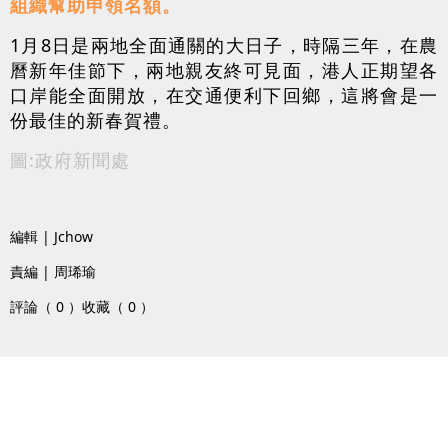
組織幫助申領名額。
1月8日是兩地全面通關的大日子，時隔三年，在農
曆新年佳節下，兩地親友終可見面，港人正期望各
口岸能全面開放，在交通便利下回鄉，這將會是一
份最佳的新春賀禮。
圖:政府新聞處
編輯 | Jchow
責編 | 周琋瑜
評論（ 0 ）
收藏（ 0 ）