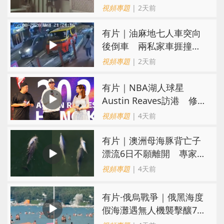
親：每次經過都要好大勇
視頻專題
| 2天前
氣
有片｜油麻地七人車突向
後倒車 兩私家車捱撞
司機不顧而去
視頻專題
| 2天前
有片｜NBA湖人球星
Austin Reaves訪港 修
頓與青少年交流球技
視頻專題
| 4天前
有片｜澳洲母海豚背亡子
漂流6日不願離開 專家：
極度悲傷下的哀悼行為
視頻專題
| 4天前
​有片·俄烏戰爭｜俄黑海度
假海灘遇無人機襲擊釀7死
40傷 俄烏各執一詞