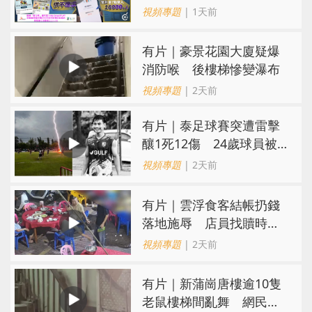
難求越炒越貴
視頻專題
| 1天前
有片｜豪景花園大廈疑爆
消防喉 後樓梯慘變瀑布
視頻專題
| 2天前
有片｜泰足球賽突遭雷擊
釀1死12傷 24歲球員被
閃電劈中亡
視頻專題
| 2天前
​有片｜雲浮食客結帳扔錢
落地施辱 店員找贖時還
施彼身獲老闆肯定
視頻專題
| 2天前
有片｜新蒲崗唐樓逾10隻
老鼠樓梯間亂舞 網民嚇