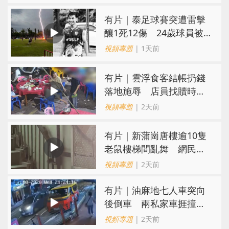
有片｜泰足球賽突遭雷擊
釀1死12傷 24歲球員被
閃電劈中亡
視頻專題
| 1天前
​有片｜雲浮食客結帳扔錢
落地施辱 店員找贖時還
施彼身獲老闆肯定
視頻專題
| 2天前
有片｜新蒲崗唐樓逾10隻
老鼠樓梯間亂舞 網民嚇
親：每次經過都要好大勇
視頻專題
| 2天前
氣
有片｜油麻地七人車突向
後倒車 兩私家車捱撞
司機不顧而去
視頻專題
| 2天前