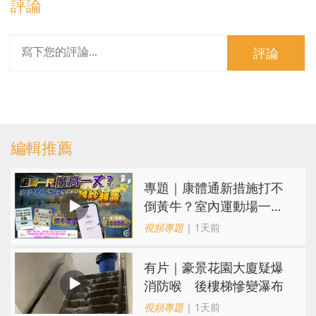
評論
評論
編輯推薦
專題｜康體通新措施打不
倒黃牛？室內運動場一場
難求越炒越貴
視頻專題
| 1天前
有片｜豪景花園大廈疑爆
消防喉 後樓梯慘變瀑布
視頻專題
| 1天前