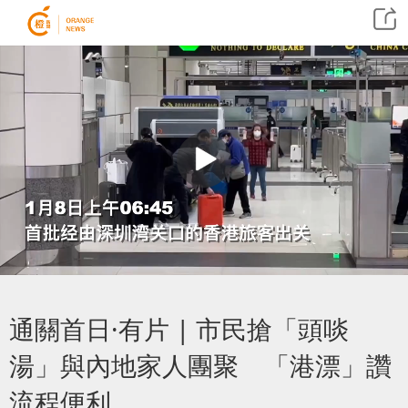
通關首日·有片 | 市民搶「頭啖
湯」與內地家人團聚 「港漂」讚
流程便利