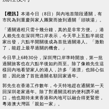
【橙訊】
本港今日（8日）與內地首階段通關，有
市民為到重慶與家人團聚而搶到通關「頭啖湯」。
「通關過程只需十幾分鐘，真的是非常方便。」港
人賴先生在深圳灣口岸表示，今天早上五點半就從
家出發，六點半開關後成為首批過關港人。「激動
了，能趕上最早過關的機會。」
今日早上6時30分，深圳灣口岸準時開放，第一批
過關旅客也在六點半後如約而至。除了像賴先生這
樣回內地看望家人的港人，許多「港漂」也歸心似
箭，因此搶了首批過關名額回家過年。
郭先生在香港工作數年，今天特地趕在通關第一天
回深圳老家過年。除了對通關流程的便利讚不絕
口，他也期待未來香港和內地可以融合得更緊密，
粵港澳大灣區「親如一家」。