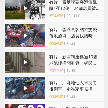
有片｜泰足球賽突遭雷擊
釀1死12傷 24歲球員被
閃電劈中亡
視頻專題
| 22小時前
​有片｜雲浮食客結帳扔錢
落地施辱 店員找贖時還
施彼身獲老闆肯定
視頻專題
| 1天前
有片｜新蒲崗唐樓逾10隻
老鼠樓梯間亂舞 網民嚇
親：每次經過都要好大勇
視頻專題
| 1天前
氣
有片｜油麻地七人車突向
後倒車 兩私家車捱撞
司機不顧而去
視頻專題
| 1天前