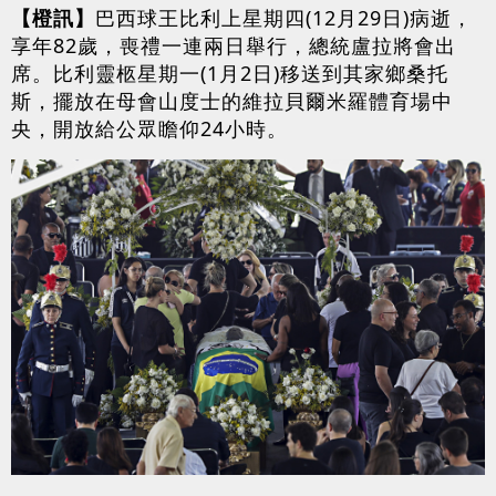
【橙訊】
巴西球王比利上星期四(12月29日)病逝，
享年82歲，喪禮一連兩日舉行，總統盧拉將會出
席。比利靈柩星期一(1月2日)移送到其家鄉桑托
斯，擺放在母會山度士的維拉貝爾米羅體育場中
央，開放給公眾瞻仰24小時。