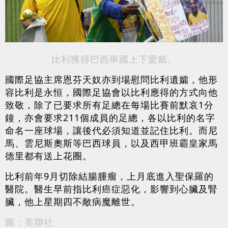
比利獲得巴西舉國上下愛戴。
國際足協主席恩芬天奴亦到場慰問比利遺孀，他形
容比利是永恒，國際足協會以比利應得的方式向他
致敬，除了已要求所有足總在每場比賽前默哀1分
鐘，亦會要求211個成員的足總，各以比利的名字
命名一座球場，讓後代必須知道並記住比利。而尼
馬、雲尼斯奧斯等巴西球員，以及西甲班霸皇家馬
德里都有送上花圈。
比利前年9月切除結腸腫瘤，上月底進入聖保羅的
醫院。醫生早前指比利癌症惡化，影響到心臟及腎
臟，他上星期四不敵病魔離世。
圖：美聯社