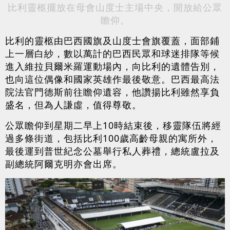
比利靈柩擺放在母會山度士主場中央，開放給公眾
瞻仰。
比利的靈柩由巴西國旗及山度士會旗覆蓋，面部鋪
上一層白紗，數以萬計的巴西民眾和球迷排隊等候
進入維拉貝爾米羅運動場內，向比利的遺體告別，
也向這位偶像和國家英雄作最後敬意。巴西最高法
院法官門德斯前往瞻仰遺容，他讚揚比利雖然享負
盛名，但為人謙虛，值得尊敬。
公眾瞻仰到星期二早上10時結束後，移靈隊伍將經
過多條街道，包括比利100歲高齡母親的寓所外，
最後運到普世紀念公墓舉行私人葬禮，總統盧拉及
副總統阿爾克明亦會出席。