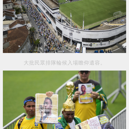
大批民眾排隊輪候入場瞻仰遺容。