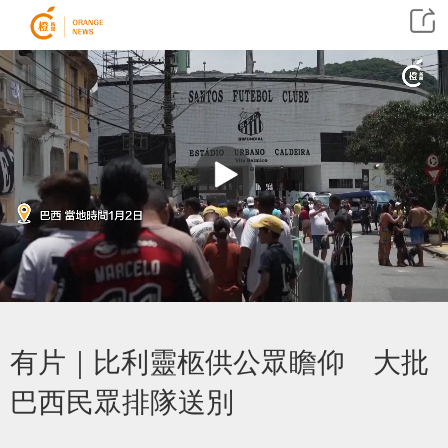
有片｜比利靈柩供公眾瞻仰 大批
巴西民眾排隊送別