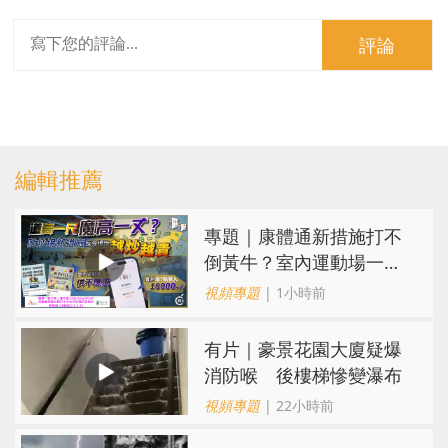
評論
編輯推薦
專題｜康體通新措施打不
倒黃牛？室內運動場一場
難求越炒越貴
視頻專題
| 1小時前
有片｜豪景花園大廈疑爆
消防喉 後樓梯慘變瀑布
視頻專題
| 22小時前